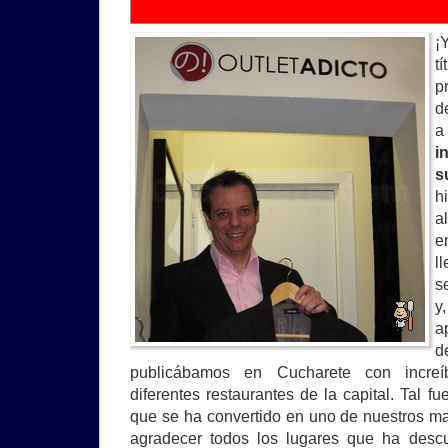
¡
t
p
d
a
i
s
h
a
e
l
s
y
a
d
publicábamos en Cucharete con increí
diferentes restaurantes de la capital. Tal f
que se ha convertido en uno de nuestros ma
agradecer todos los lugares que ha descu