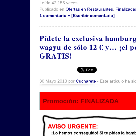
Leído 42,155 veces
Publicado en
Ofertas en Restaurantes
,
Finalizada
1 comentario » [Escribir comentario]
Pídete la exclusiva hambur
wagyu de sólo 12 € y… ¡el po
GRATIS!
30 Mayo 2013 por
Cucharete
- Este artículo ha si
Promoción: FINALIZADA