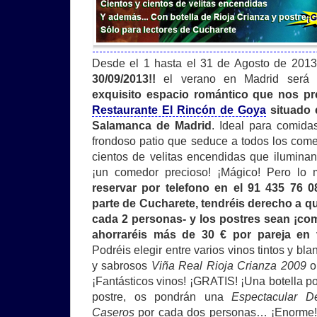
Desde el 1 hasta el 31 de Agosto de 201
30/09/2013!!
el verano en Madrid será m
exquisito espacio romántico que nos pr
Restaurante El Rincón de Goya
situado e
Salamanca de Madrid
. Ideal para comida
frondoso patio que seduce a todos los come
cientos de velitas encendidas que ilumina
¡un comedor precioso! ¡Mágico! Pero lo
reservar por telefono en el 91 435 76 
parte de Cucharete, tendréis derecho a qu
cada 2 personas- y los postres sean ¡c
ahorraréis más de 30 € por pareja en
Podréis elegir entre varios vinos tintos y bla
y sabrosos
Viña Real Rioja Crianza 2009
¡Fantásticos vinos! ¡GRATIS! ¡Una botella p
postre, os pondrán una
Espectacular D
Caseros
por cada dos personas… ¡Enorme! 