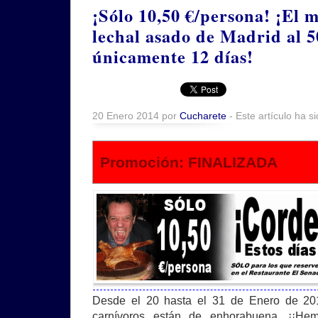
¡Sólo 10,50 €/persona! ¡El 
lechal asado de Madrid al 
únicamente 12 días!
20 Enero 2014 por
Cucharete
- Este artículo ha s
Promoción: FINALIZADA
Desde el 20 hasta el 31 de Enero de 201
carnívoros están de enhorabuena. ¡¡He