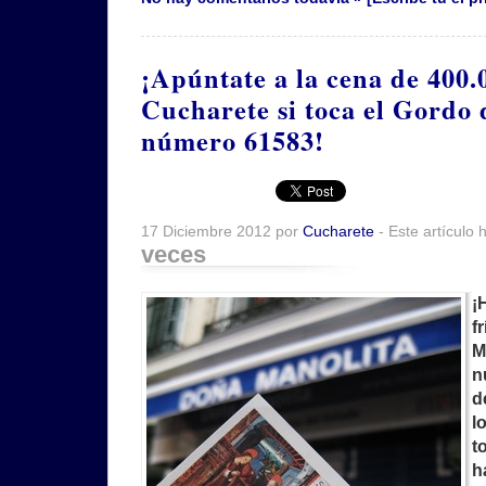
¡Apúntate a la cena de 400.
Cucharete si toca el Gordo 
número 61583!
17 Diciembre 2012 por
Cucharete
- Este artículo 
veces
¡
f
M
n
d
l
t
h