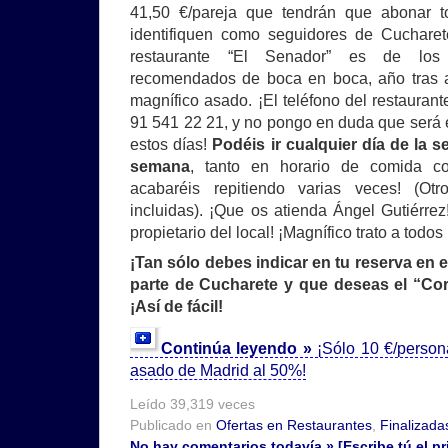
41,50 €/pareja que tendrán que abonar 
identifiquen como seguidores de Cucharet
restaurante “El Senador” es de los 
recomendados de boca en boca, año tras añ
magnífico asado. ¡El teléfono del restauran
91 541 22 21, y no pongo en duda que será e
estos días!
Podéis ir cualquier día de la s
semana
, tanto en horario de comida 
acabaréis repitiendo varias veces! (Ot
incluidas). ¡Que os atienda Ángel Gutiérrez
propietario del local! ¡Magnífico trato a todos
¡Tan sólo debes indicar en tu reserva en 
parte de Cucharete y que deseas el “Cor
¡Así de fácil!
Continúa leyendo »
¡Sólo 10 €/person
asado de Madrid al 50%!
Leído 39,319 veces
Publicado en
Ofertas en Restaurantes
,
Finalizada
No hay comentarios todavía » [Escribe tú el pr