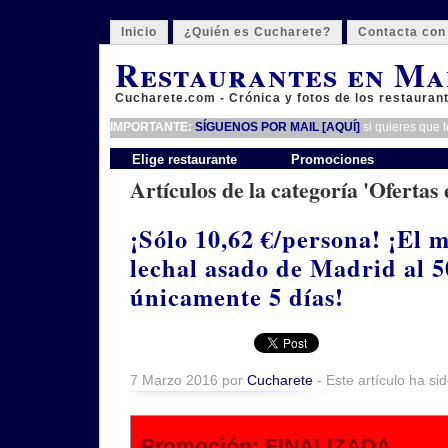
Inicio
¿Quién es Cucharete?
Contacta con
Restaurantes en Ma
Cucharete.com - Crónica y fotos de los restauran
IMPORTANTE:
SÍGUENOS POR MAIL [AQUÍ]
si quieres que 
Elige restaurante
Promociones
Artículos de la categoría 'Ofertas
¡Sólo 10,62 €/persona! ¡El 
lechal asado de Madrid al 
únicamente 5 días!
7 Marzo 2016 por
Cucharete
- Este artículo ha si
Promoción: FINALIZADA