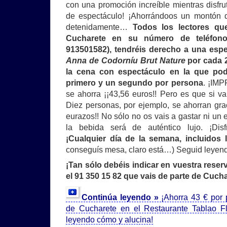
con una promoción increíble mientras disfr
de espectáculo! ¡Ahorrándoos un montón 
detenidamente…
Todos los lectores qu
Cucharete en su número de teléfono 
913501582), tendréis derecho a una espe
Anna de Codorníu Brut Nature
por cada 
la cena con espectáculo en la que podr
primero y un segundo por persona
. ¡IM
se ahorra ¡¡43,56 euros!! Pero es que si v
Diez personas, por ejemplo, se ahorran gra
eurazos!! No sólo no os vais a gastar ni un 
la bebida será de auténtico lujo. ¡Disf
¡Cualquier día de la semana, incluidos 
conseguís mesa, claro está…) Seguid leyend
¡Tan sólo debéis indicar en vuestra reser
el 91 350 15 82 que vais de parte de Cuchar
Continúa leyendo »
¡Ahorra 43 € por 
de Cucharete en el Restaurante Tablao F
leyendo cómo y alucina!