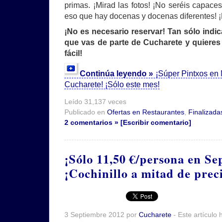
primas. ¡Mirad las fotos! ¡No seréis capac
eso que hay docenas y docenas diferentes! ¡
¡No es necesario reservar! Tan sólo indic
que vas de parte de Cucharete y quieres 
fácil!
Continúa leyendo »
¡Súper Pintxos en 
Cucharete! ¡Sólo este mes!
Leído 31,137 veces
Publicado en
Ofertas en Restaurantes
,
Finalizada
2 comentarios » [Escribir comentario]
¡Sólo 11,50 €/persona en Se
¡Cochinillo a mitad de prec
3 Septiembre 2012 por
Cucharete
- Este artículo 