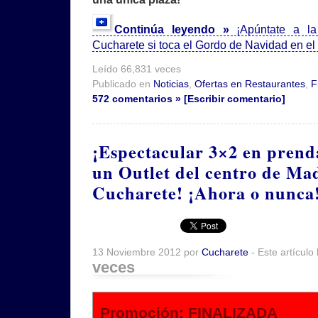
Continúa leyendo »
¡Apúntate a l
Cucharete si toca el Gordo de Navidad en e
Leído 66,831 veces
Publicado en
Noticias
,
Ofertas en Restaurantes
,
F
572 comentarios » [Escribir comentario]
¡Espectacular 3×2 en prenda
un Outlet del centro de Mad
Cucharete! ¡Ahora o nunca
13 Noviembre 2012 por
Cucharete
- Este artículo
veces
Promoción: FINALIZADA