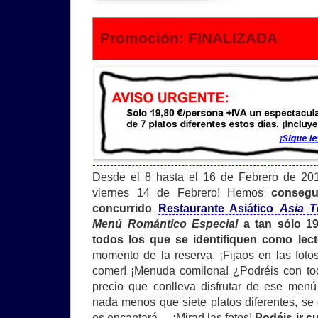
Promoción: FINALIZADA
Desde el 8 hasta el 16 de Febrero de 201
viernes 14 de Febrero! Hemos
consegu
concurrido
Restaurante Asiático
Asia T
Menú Romántico Especial
a tan sólo 19
todos los que se identifiquen como lec
momento de la reserva. ¡Fijaos en las foto
comer! ¡Menuda comilona! ¿Podréis con to
precio que conlleva disfrutar de ese men
nada menos que siete platos diferentes, se 
os encantará… ¡Mirad las fotos!
Podéis ir c