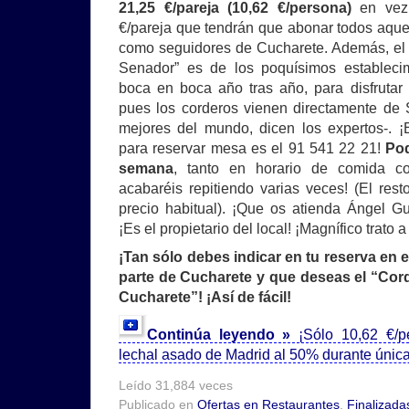
21,25 €/pareja (10,62 €/persona)
en vez 
€/pareja que tendrán que abonar todos aquel
como seguidores de Cucharete. Además, el 
Senador” es de los poquísimos establec
boca en boca año tras año, para disfrutar
pues los corderos vienen directamente de 
mejores del mundo, dicen los expertos-. ¡E
para reservar mesa es el 91 541 22 21!
Pod
semana
, tanto en horario de comida 
acabaréis repitiendo varias veces! (El rest
precio habitual). ¡Que os atienda Ángel Gut
¡Es el propietario del local! ¡Magnífico trato 
¡Tan sólo debes indicar en tu reserva en 
parte de Cucharete y que deseas el “Cord
Cucharete”! ¡Así de fácil!
Continúa leyendo »
¡Sólo 10,62 €/p
lechal asado de Madrid al 50% durante únic
Leído 31,884 veces
Publicado en
Ofertas en Restaurantes
,
Finalizada