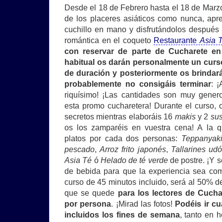
Desde el 18 de Febrero hasta el 18 de Marzo
de los placeres asiáticos como nunca, apr
cuchillo en mano y disfrutándolos después
romántica en el coqueto
Restaurante
Asia 
con reservar de parte de Cucharete e
habitual os darán personalmente un curs
de duración y posteriormente os brinda
probablemente no consigáis terminar
: 
riquísimo! ¡Las cantidades son muy genero
esta promo cucharetera! Durante el curso,
secretos mientras elaboráis 16
makis
y 2
sus
os los zamparéis en vuestra cena! A la
platos por cada dos personas:
Teppanyaki
pescado
,
Arroz frito japonés
,
Tallarines udó
Asia Té
ó
Helado de té verde
de postre. ¡Y s
de bebida para que la experiencia sea com
curso de 45 minutos incluido, será al 50% de
que se quede
para los lectores de Cuch
por persona
. ¡Mirad las fotos!
Podéis ir cu
incluidos los fines de semana
, tanto en 