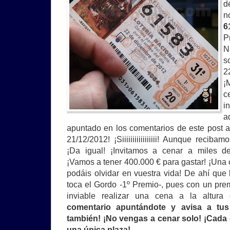
d
n
6
P
N
s
2
¡
c
i
a
apuntado en los comentarios de este post a
21/12/2012! ¡Siiiiiiiiiiiiiiiii! Aunque reci
¡Da igual! ¡Invitamos a cenar a miles d
¡Vamos a tener 400.000 € para gastar! ¡Un
podáis olvidar en vuestra vida! De ahí qu
toca el Gordo -1º Premio-, pues con un pre
inviable realizar una cena a la altur
comentario apuntándote y avisa a tu
también! ¡No vengas a cenar solo! ¡Cada
una única plaza!