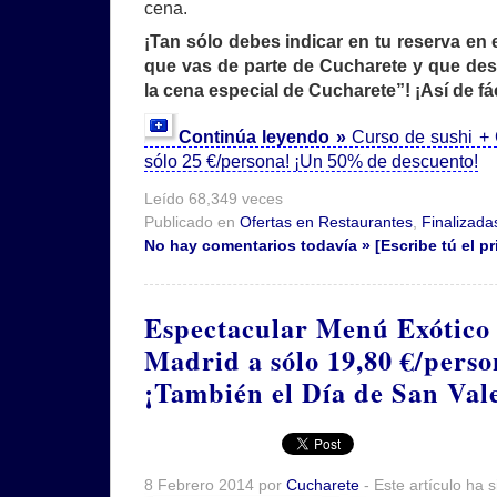
cena.
¡Tan sólo debes indicar en tu reserva en
que vas de parte de Cucharete y que des
la cena especial de Cucharete”! ¡Así de fác
Continúa leyendo »
Curso de sushi + 
sólo 25 €/persona! ¡Un 50% de descuento!
Leído 68,349 veces
Publicado en
Ofertas en Restaurantes
,
Finalizada
No hay comentarios todavía » [Escribe tú el pr
Espectacular Menú Exótico
Madrid a sólo 19,80 €/pers
¡También el Día de San Val
8 Febrero 2014 por
Cucharete
- Este artículo ha 