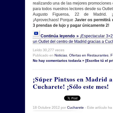
realizando una de las mejores promociones d
para todos nuestros lectores desde su Outlet
Augusto Figueroa, 22 de Madrid. ¡
¡Aprovechaos! Porque
Javier os permitirá
3 prendas de lujo y pagar únicamente 2!
Continúa leyendo »
¡Espectacular 3×2
un Outlet del centro de Madrid gracias a Cuc
Leído 30,277 veces
Publicado en
Noticias
,
Ofertas en Restaurantes
,
F
No hay comentarios todavía » [Escribe tú el pr
¡Súper Pintxos en Madrid a 
Cucharete! ¡Sólo este mes!
18 Octubre 2012 por
Cucharete
- Este artículo ha