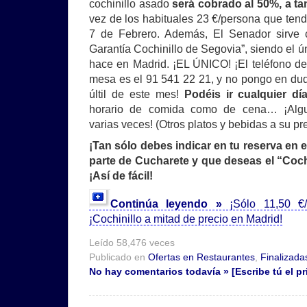
cochinillo asado
será cobrado al 50%, a ta
vez de los habituales 23 €/persona que tend
7 de Febrero. Además, El Senador sirve c
Garantía Cochinillo de Segovia”, siendo el ú
hace en Madrid. ¡EL ÚNICO! ¡El teléfono del
mesa es el 91 541 22 21, y no pongo en du
últil de este mes!
Podéis ir cualquier d
horario de comida como de cena… ¡Algun
varias veces! (Otros platos y bebidas a su pre
¡Tan sólo debes indicar en tu reserva en 
parte de Cucharete y que deseas el “Cochi
¡Así de fácil!
Continúa leyendo »
¡Sólo 11,50 €
¡Cochinillo a mitad de precio en Madrid!
Leído 58,476 veces
Publicado en
Ofertas en Restaurantes
,
Finalizada
No hay comentarios todavía » [Escribe tú el pr