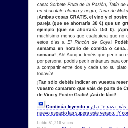
casa:
Sorbete Fruta de la Pasión
,
Tatín de
en chocolate blanco y negro
,
Tarta de Mok
¡Ambas cosas GRATIS, el vino y el postre
pareja (que se ahorraría 30 €) que un g
ejemplo (que se ahorraría 150 €). ¡Ap
muchísimo menos que cualquiera que no 
estos días a
El Rincón de Goya
!
Podéi
semama en horario de comida o cena… 
semana!
¡Ah! Aunque tenéis que pedir un en
por persona, podéis pedir entrantes para comp
a compartir entre dos y cada uno su plato 
todavía!
¡Tan sólo debéis indicar en vuestra reser
vuestro camarero que vais de parte de C
de Vino y Postre Gratis! ¡Así de fácil!
Continúa leyendo »
¿La Terraza más
nuevo espacio las supera este verano. ¡Y co
Leído 51,216 veces