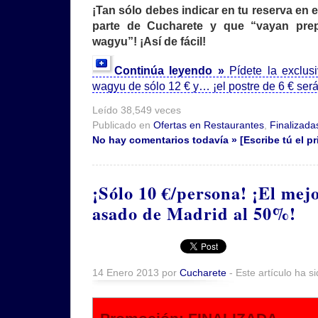
¡Tan sólo debes indicar en tu reserva en 
parte de Cucharete y que “vayan pr
wagyu”! ¡Así de fácil!
Continúa leyendo »
Pídete la exclu
wagyu de sólo 12 € y… ¡el postre de 6 € se
Leído 38,549 veces
Publicado en
Ofertas en Restaurantes
,
Finalizada
No hay comentarios todavía » [Escribe tú el pr
¡Sólo 10 €/persona! ¡El mej
asado de Madrid al 50%!
14 Enero 2013 por
Cucharete
- Este artículo ha s