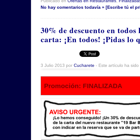
Publicado en
Ofertas en Restaurantes
,
Finalizada
No hay comentarios todavía » [Escribe tú el pr
30% de descuento en todos l
carta: ¡En todos! ¡Pidas lo 
3 Julio 2013 por
Cucharete
- Este artículo ha sido
Promoción: FINALIZADA