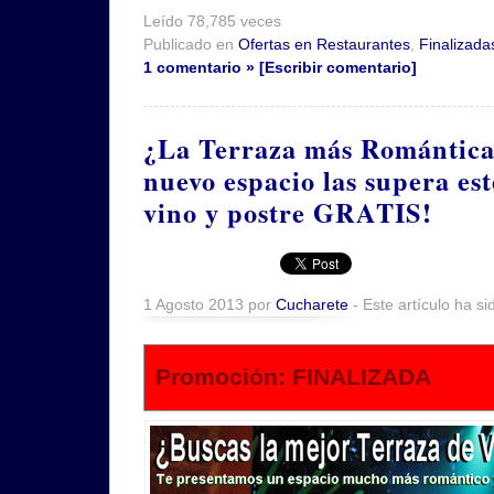
Leído 78,785 veces
Publicado en
Ofertas en Restaurantes
,
Finalizada
1 comentario » [Escribir comentario]
¿La Terraza más Romántic
nuevo espacio las supera es
vino y postre GRATIS!
1 Agosto 2013 por
Cucharete
- Este artículo ha si
Promoción: FINALIZADA