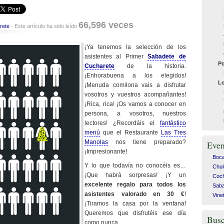
66,596 veces
rete
- Este artículo ha sido leído
¡Ya tenemos la selección de los
asistentes al Primer
Sabadete de
Po
Cucharete
de la historia.
¡Enhorabuena a los elegidos!
Lo
¡Menuda comilona vais a disfrutar
vosotros y vuestros acompañantes!
¡Rica, rica! ¡Os vamos a conocer en
persona, a vosotros, nuestros
lectores! ¿Recordáis el
fantástico
menú
que el Restaurante
Las Tres
Manolas
nos tiene preparado?
Even
¡Impresionante!
Bocad
Y lo que todavía no conocéis es…
Chul
¡Que habrá sorpresas! ¡Y un
Coch
excelente regalo para todos los
Saba
asistentes valorado en 30 €
!
Vine
¡Tiramos la casa por la ventana!
Queremos que disfrutéis ese día
Busc
como nunca.