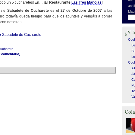
Todo un 5 cucharetes! En… ¡El
Restaurante
Las Tres Manolas
!
anal
este
Sabadete de Cucharete
es el
27 de Octubre de 2007
a las
Madr
 Pero todavía queda tiempo para que os apuntéis y vengáis a comer
con nosotros.
¿Y f
 »
Sabadete de Cucharete
Cuc
Be
Cucharete
Bu
r comentario]
Lo
Cuch
A 
Al
C
Po
Te
Va
Cola