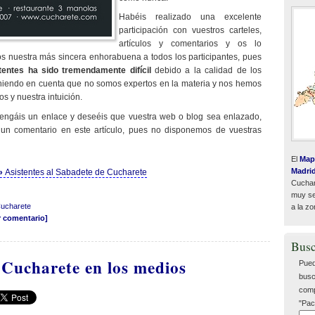
Habéis realizado una excelente
participación con vuestros carteles,
artículos y comentarios y os lo
os nuestra más sincera enhorabuena a todos los participantes, pues
stentes ha sido tremendamente difícil
debido a la calidad de los
eniendo en cuenta que no somos expertos en la materia y nos hemos
s y nuestra intuición.
engáis un enlace y deseéis que vuestra web o blog sea enlazado,
 un comentario en este artículo, pues no disponemos de vuestras
El
Map
Madri
 »
Asistentes al Sabadete de Cucharete
Cuchar
muy sen
Cucharete
a la zo
r comentario]
Busc
 Cucharete en los medios
Pued
busc
comp
"Pac