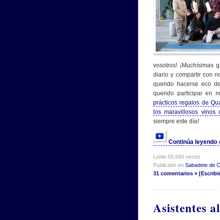
vosotros! ¡Muchísimas g
diario y compartir con 
querido hacerse eco d
querido participar en 
prácticos regalos de Qua
los maravillosos vinos
siempre este día!
Continúa leyendo
Leído 55,660 veces
Publicado en
Sabadete de 
31 comentarios » [Escribi
Asistentes a