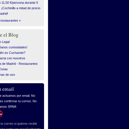
o 11,50 €/persona durante 5
! ¡Cochinillo a mitad de precio
adrid!
restaurantes »
e el Blog
o Legal
íanos curiosidades!
én es Cucharete?
acta con nosotros
 de Madrid - Restaurantes
Zonas
mas de uso
u email
tu correo si quieres recibir
viso cada vez que Cucharete