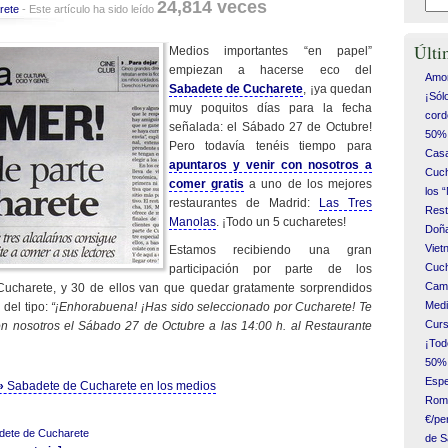
24,814 veces
rete
- Este artículo ha sido leído
Últi
Medios importantes “en papel”
empiezan a hacerse eco del
Amor
Sabadete de Cucharete
, ¡ya quedan
¡Sól
muy poquitos días para la fecha
cord
señalada: el Sábado 27 de Octubre!
50% 
Pero todavía tenéis tiempo para
Casa
apuntaros y venir con nosotros a
Cuch
comer gratis
a uno de los mejores
los 
restaurantes de Madrid:
Las Tres
Rest
Manolas
. ¡Todo un 5 cucharetes!
Doña
Vie
Estamos recibiendo una gran
Cuch
participación por parte de los
Camp
 Cucharete, y 30 de ellos van que quedar gratamente sorprendidos
Medi
 del tipo:
“¡Enhorabuena! ¡Has sido seleccionado por Cucharete! Te
Curs
on nosotros el Sábado 27 de Octubre a las 14:00 h. al Restaurante
¡Tod
50% 
Espe
 »
Sabadete de Cucharete en los medios
Romá
€/pe
dete de Cucharete
de S