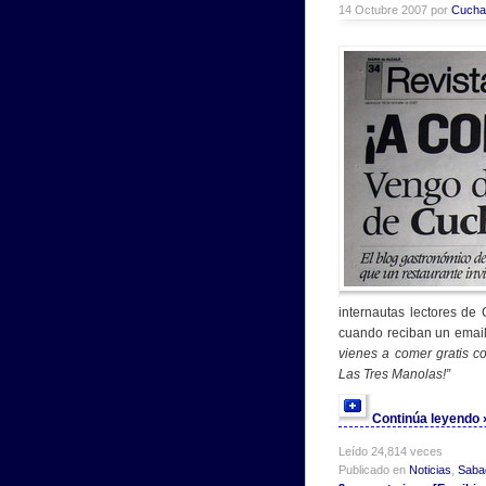
14 Octubre 2007 por
Cucha
internautas lectores de
cuando reciban un email
vienes a comer gratis c
Las Tres Manolas!”
Continúa leyendo
Leído 24,814 veces
Publicado en
Noticias
,
Saba