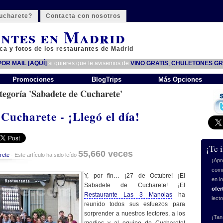
ucharete?
Contacta con nosotros
ntes en Madrid
ca y fotos de los restaurantes de Madrid
OR MAIL [AQUÍ]
si quieres que te avisemos de
VINO GRATIS
,
CHULETONES GR
Promociones
BlogTrips
Más Opciones
ategoría 'Sabadete de Cucharete'
Cucharete - ¡Llegó el día!
¡Te 
55,660 veces
rete
- Este artículo ha sido leído
¡Apr
comi
Y, por fin… ¡27 de Octubre! ¡El
en l
Sabadete de Cucharete! ¡El
ofer
Restaurante Las 3 Manolas
ha
lect
reunido todos sus esfuezos para
sorprender a nuestros lectores, a los
¡Tan