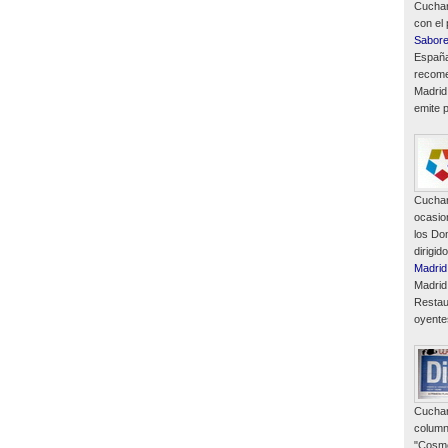
Cuchar
con el
Sabor
España
recome
Madrid
emite p
Cuchar
ocasio
los Do
dirigid
Madrid
Madrid
Restau
oyente
Cuchar
column
"Cosmó