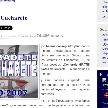
 comentario]
¡Sól
días
en M
 Cucharete
Más 
Sobr
74,456 veces
Avis
ete
- Este artículo ha sido leído
¡Env
¿Qui
¡Lo hemos conseguido!
¡Uno de los
Cont
mejores restaurantes de Madrid
Mapa
cierra sus puertas un Sábado para
por 
los lectores de Cucharete! ¡Sí, sí!
Nor
¡Para vosotros!
¡Comeréis GRATIS
platos de su carta!
¡La que vamos a
En t
montar!
¿Estáis todavía cogiendo aire
sorprendidos con la noticia? Pues
continuad leyendo… que hay más
sorpresas…
¿Y… en qué restaurante invitaríamos
Deja 
ctores? ¡Qué menos que en uno que haya alcanzado la máxima
un a