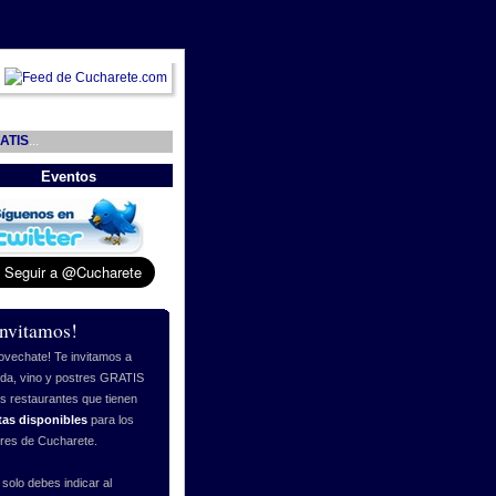
ATIS
...
Eventos
invitamos!
ovechate! Te invitamos a
da, vino y postres GRATIS
os restaurantes que tienen
tas disponibles
para los
ores de Cucharete.
 solo debes indicar al