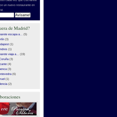
ice un nuevo restaurante en
id.
uera de Madrid?
harete escapa a…
(5)
rlín
(3)
dapest
(1)
ndres
(1)
arete viaja a…
(19)
Coruña
(3)
icante
(4)
uenca
(3)
ntevedra
(6)
ruel
(1)
lencia
(2)
boraciones