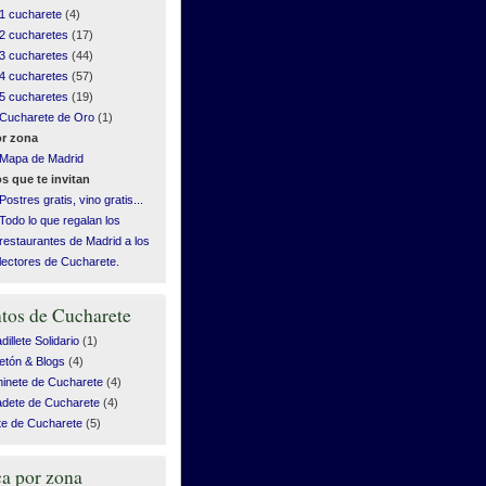
1 cucharete
(4)
2 cucharetes
(17)
3 cucharetes
(44)
4 cucharetes
(57)
5 cucharetes
(19)
Cucharete de Oro
(1)
r zona
Mapa de Madrid
s que te invitan
Postres gratis, vino gratis...
Todo lo que regalan los
restaurantes de Madrid a los
lectores de Cucharete.
tos de Cucharete
illete Solidario
(1)
etón & Blogs
(4)
inete de Cucharete
(4)
dete de Cucharete
(4)
te de Cucharete
(5)
a por zona