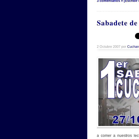
3 comentarios » [Escribir
Sabadete de
2 Octubre 2007 por
Cuchar
a comer a nuestros le