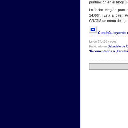
puntuación en el blog! ¡
La fecha elegida para 
14:00h
. ¡Está al caer!
GRATIS un menú de lujo 
Continúa leyendo
Leído 74,456 veces
Publicado en
Sabadete de 
34 comentarios » [Escribi