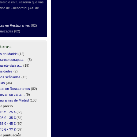
rero o en tu reserva que vas
arte de Cucharete! ¡Así de
tas en Restaurantes
(82)
nalizadas
(82)
iones
s en Madrid
(12)
harete escapa a…
(5)
arete viaja a…
(19)
osidades
(2)
as señaladas
(13)
cias
(36)
tas en Restaurantes
(82)
uevan su carta…
(9)
aurantes de Madrid
(153)
r precio
15 € - 25 €
(63)
25 € - 35 €
(54)
35 € - 45 €
(50)
45 € - ?? €
(37)
r puntuación