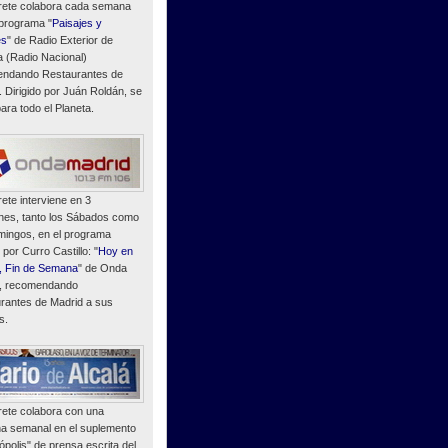
ete colabora cada semana
 programa "
Paisajes y
es
" de Radio Exterior de
 (Radio Nacional)
ndando Restaurantes de
. Dirigido por Juán Roldán, se
ara todo el Planeta.
ete interviene en 3
nes, tanto los Sábados como
mingos, en el programa
o por Curro Castillo: "
Hoy en
, Fin de Semana
" de Onda
, recomendando
rantes de Madrid a sus
s.
ete colabora con una
a semanal en el suplemento
polis" de prensa escrita del