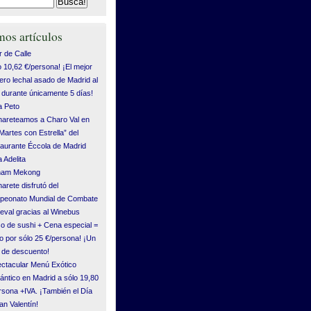
mos artículos
 de Calle
o 10,62 €/persona! ¡El mejor
ero lechal asado de Madrid al
durante únicamente 5 días!
 Peto
areteamos a Charo Val en
“Martes con Estrella” del
aurante Éccola de Madrid
 Adelita
tnam Mekong
arete disfrutó del
eonato Mundial de Combate
eval gracias al Winebus
o de sushi + Cena especial =
o por sólo 25 €/persona! ¡Un
de descuento!
ctacular Menú Exótico
ntico en Madrid a sólo 19,80
rsona +IVA. ¡También el Día
an Valentín!