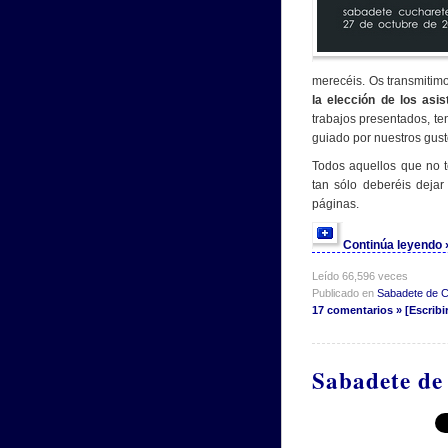
merecéis. Os transmitim
la elección de los asi
trabajos presentados, t
guiado por nuestros gusto
Todos aquellos que no t
tan sólo deberéis dejar
páginas.
Continúa leyendo
Leído 66,596 veces
Publicado en
Sabadete de 
17 comentarios » [Escribi
Sabadete de