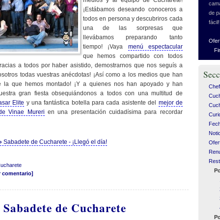
medios y al equipo de Cucharete!
cama
¡Estábamos deseando conoceros a
de p
todos en persona y descubriros cada
fácil!
una de las sorpresas que
llevábamos preparando tanto
Ofer
tiempo! ¡Vaya
menú espectacular
Fi
que hemos compartido con todos
racias a todos por haber asistido, demostrarnos que nos seguís a
Secc
nosotros todas vuestras anécdotas! ¡Así como a los medios que han
e la que hemos montado! ¡Y a quienes nos han apoyado y han
Chef
nuestra gran fiesta obsequiándonos a todos con una multitud de
Cuc
sar Elite
y una fantástica botella para cada asistente del
mejor de
Cuch
 de Vinae Mureri
en una presentación cuidadísima para recordar
Curi
Fech
Noti
 »
Sabadete de Cucharete - ¡Llegó el día!
Ofer
Ren
Rest
Cucharete
Po
r comentario]
l Sabadete de Cucharete
Po