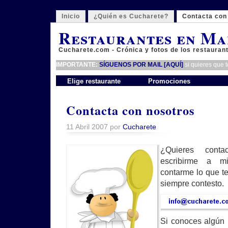
Inicio
¿Quién es Cucharete?
Contacta con
Restaurantes en Ma
Cucharete.com - Crónica y fotos de los restauran
IMPORTANTE:
SÍGUENOS POR MAIL [AQUÍ]
si quieres que 
Elige restaurante
Promociones
Contacta con nosotros
11 Abril 2007 por
Cucharete
¿Quieres conta
escribirme a m
contarme lo que te
siempre contesto.
Si conoces algún 