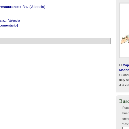
l restaurante »
Baz (Valencia)
 a...
,
Valencia
 comentario]
El
Map
Madri
Cuchar
muy sen
a la zo
Busc
Pued
busc
comp
"Pac