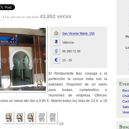
43,852 veces
- Este artículo ha sido leído
San Vicente Mártir, 155
Po
Valencia
Lo
96 380 72 38
15 - 25
El Restaurante Baz conjuga a la
perfección la cocina india con la
Even
pakistaní. Disponen de un salón
para bodas, cumpleaños o
Bocad
reuniones de empresa. Ofrecen
Chul
 como un menú del día a 9,95 €. Abierto todos los días de 13 h. a 16
Coch
Saba
Vine
3,0
Busc