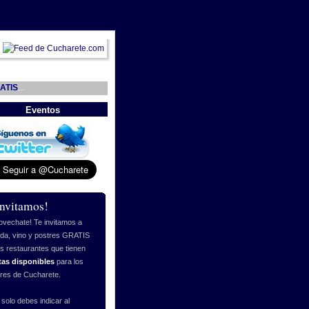
ATIS
...
Eventos
invitamos!
ovechate! Te invitamos a
da, vino y postres GRATIS
os restaurantes que tienen
tas disponibles
para los
ores de Cucharete.
 solo debes indicar al