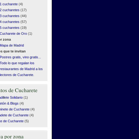
1 cucharete
(4)
2 cucharetes
(17)
3 cucharetes
(44)
4 cucharetes
(57)
5 cucharetes
(19)
Cucharete de Oro
(1)
r zona
Mapa de Madrid
s que te invitan
Postres gratis, vino gratis...
Todo lo que regalan los
restaurantes de Madrid a los
lectores de Cucharete.
tos de Cucharete
illete Solidario
(1)
etón & Blogs
(4)
inete de Cucharete
(4)
dete de Cucharete
(4)
te de Cucharete
(5)
a por zona