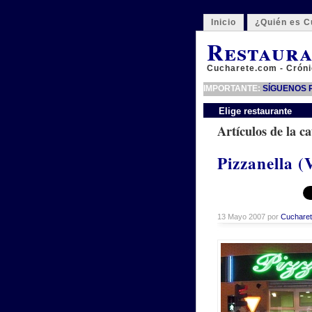
Inicio
¿Quién es C
Restaura
Cucharete.com - Cróni
IMPORTANTE:
SÍGUENOS P
Elige restaurante
Artículos de la ca
Pizzanella (
13 Mayo 2007 por
Cuchare