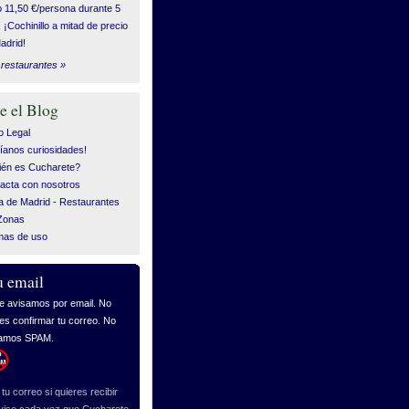
o 11,50 €/persona durante 5
! ¡Cochinillo a mitad de precio
adrid!
restaurantes »
e el Blog
o Legal
íanos curiosidades!
én es Cucharete?
acta con nosotros
 de Madrid - Restaurantes
Zonas
mas de uso
u email
tu correo si quieres recibir
viso cada vez que Cucharete