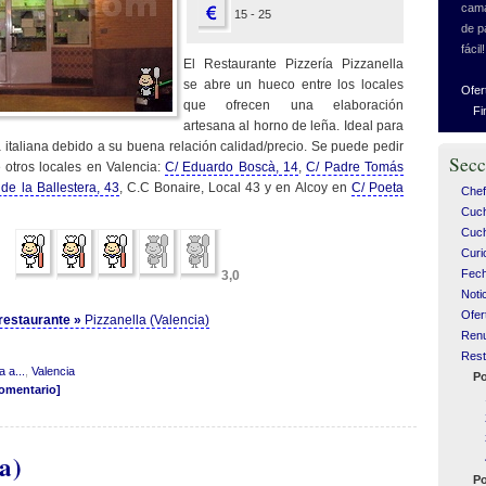
cama
15 - 25
de p
fácil!
El Restaurante Pizzería Pizzanella
se abre un hueco entre los locales
Ofer
que ofrecen una elaboración
Fi
artesana al horno de leña. Ideal para
 italiana debido a su buena relación calidad/precio. Se puede pedir
Secc
 otros locales en Valencia:
C/ Eduardo Boscà, 14
,
C/ Padre Tomás
 de la Ballestera, 43
, C.C Bonaire, Local 43 y en Alcoy en
C/ Poeta
Chef
Cuc
Cuch
Curi
Fech
3,0
Noti
Ofer
l restaurante »
Pizzanella (Valencia)
Ren
Rest
 a...
,
Valencia
Po
comentario]
a)
Po