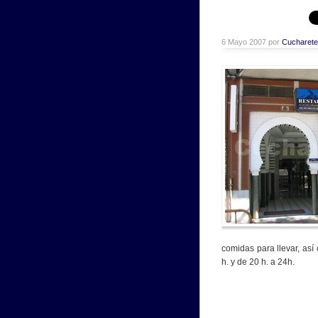
6 Mayo 2007 por
Cucharete
comidas para llevar, así
h. y de 20 h. a 24h.