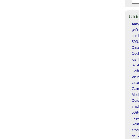
Últi
Amor
¡Sól
cord
50% 
Casa
Cuch
los 
Rest
Doña
Vie
Cuch
Camp
Medi
Curs
¡Tod
50% 
Espe
Romá
€/pe
de S