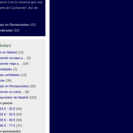
rero o en tu reserva que vas
arte de Cucharete! ¡Así de
tas en Restaurantes
(82)
nalizadas
(82)
iones
s en Madrid
(12)
harete escapa a…
(5)
arete viaja a…
(19)
osidades
(2)
as señaladas
(13)
cias
(36)
tas en Restaurantes
(82)
uevan su carta…
(9)
aurantes de Madrid
(153)
r precio
15 € - 25 €
(63)
25 € - 35 €
(54)
35 € - 45 €
(50)
45 € - ?? €
(37)
r puntuación