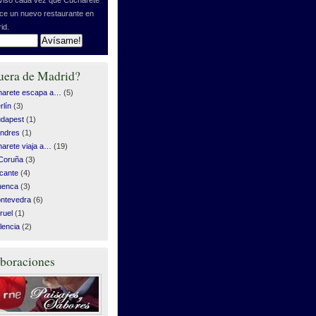
ice un nuevo restaurante en
id.
uera de Madrid?
harete escapa a…
(5)
rlín
(3)
dapest
(1)
ndres
(1)
arete viaja a…
(19)
Coruña
(3)
icante
(4)
uenca
(3)
ntevedra
(6)
ruel
(1)
lencia
(2)
boraciones