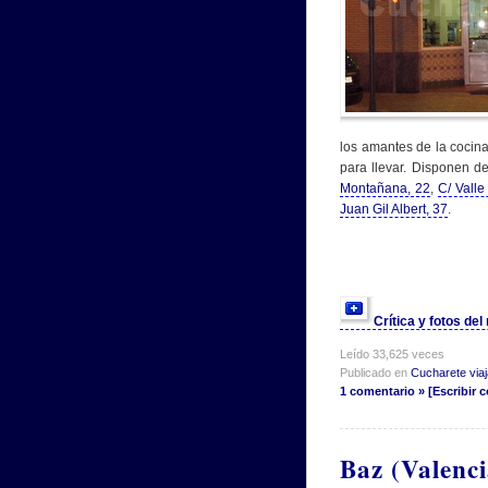
los amantes de la cocina
para llevar. Disponen de
Montañana, 22
,
C/ Valle
Juan Gil Albert, 37
.
Crítica y fotos de
Leído 33,625 veces
Publicado en
Cucharete viaja
1 comentario » [Escribir 
Baz (Valenci