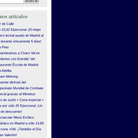
mos artículos
 de Calle
o 10,62 €/persona! ¡El mejor
ero lechal asado de Madrid al
durante únicamente 5 días!
 Peto
areteamos a Charo Val en
“Martes con Estrella” del
aurante Éccola de Madrid
 Adelita
tnam Mekong
arete disfrutó del
eonato Mundial de Combate
eval gracias al Winebus
o de sushi + Cena especial =
o por sólo 25 €/persona! ¡Un
de descuento!
ctacular Menú Exótico
ntico en Madrid a sólo 19,80
rsona +IVA. ¡También el Día
an Valentín!