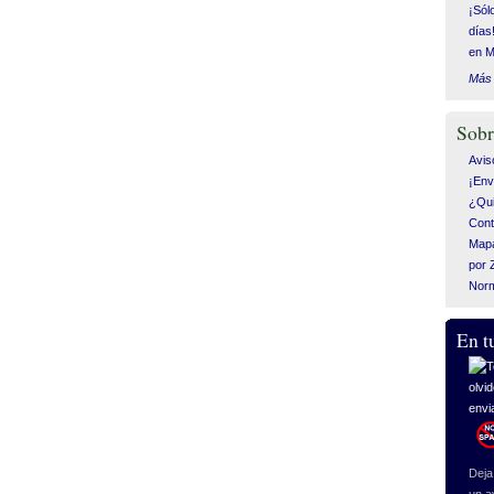
¡Sól
días
en M
Más 
Sobr
Avis
¡Env
¿Qui
Cont
Mapa
por 
Nor
En t
Deja 
un a