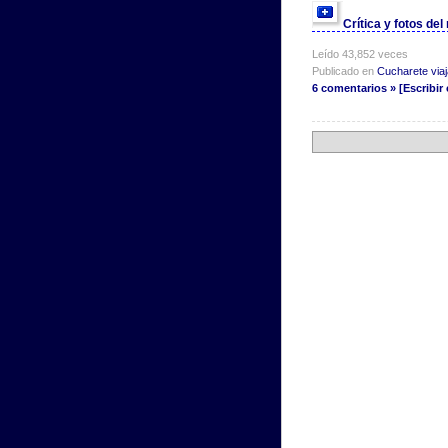
Crítica y fotos de
Leído 43,852 veces
Publicado en
Cucharete viaja
6 comentarios » [Escribir