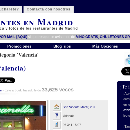
ucharete?
Contacta con nosotros
ntes en Madrid
ca y fotos de los restaurantes de Madrid
OR MAIL [AQUÍ]
si quieres que te avisemos de
VINO GRATIS
,
CHULETONES GR
Promociones
BlogTrips
Más Opciones
tegoría 'Valencia'
Valencia)
¡Te 
33,625 veces
te
- Este artículo ha sido leído
¡Apr
comi
en l
San Vicente Mártir, 207
ofer
lect
Valencia
96 341 15 07
¡Tan