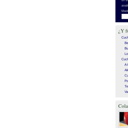
anal
Madr
¿Y f
Cuc
Be
Bu
Lo
Cuch
A 
Al
C
Po
Te
Va
Cola