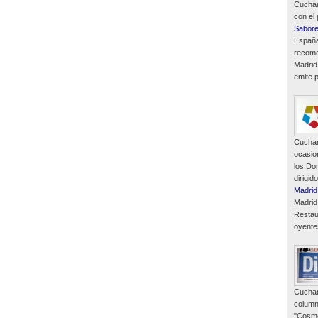
Cuchar
con el
Sabor
España
recome
Madrid
emite p
Cuchar
ocasio
los Do
dirigid
Madrid
Madrid
Restau
oyente
Cuchar
column
"Cosmó