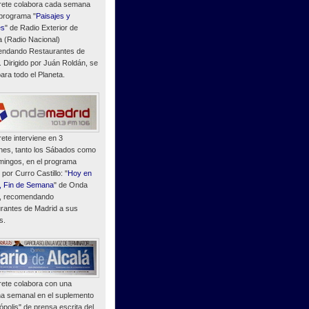
ete colabora cada semana
 programa "
Paisajes y
es
" de Radio Exterior de
 (Radio Nacional)
ndando Restaurantes de
. Dirigido por Juán Roldán, se
ara todo el Planeta.
ete interviene en 3
nes, tanto los Sábados como
mingos, en el programa
o por Curro Castillo: "
Hoy en
, Fin de Semana
" de Onda
, recomendando
rantes de Madrid a sus
s.
ete colabora con una
a semanal en el suplemento
polis" de prensa escrita del