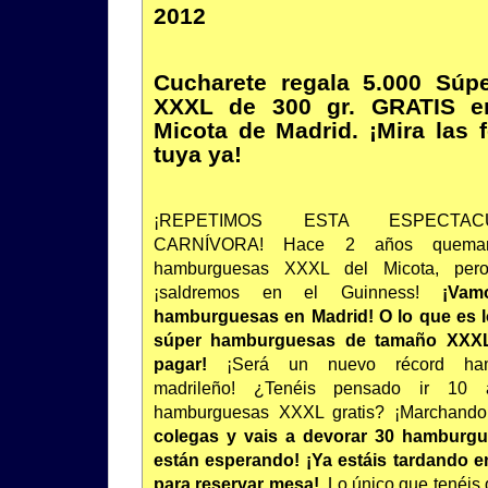
2012
Cucharete regala 5.000 Sú
XXXL de 300 gr. GRATIS en
Micota de Madrid. ¡Mira las f
tuya ya!
¡REPETIMOS ESTA ESPECTAC
CARNÍVORA! Hace 2 años quemam
hamburguesas XXXL del Micota, per
¡saldremos en el Guinness!
¡Vam
hamburguesas en Madrid! O lo que es 
súper hamburguesas de tamaño XXXL
pagar!
¡Será un nuevo récord hambu
madrileño! ¿Tenéis pensado ir 10
hamburguesas XXXL gratis? ¡Marchand
colegas y vais a devorar 30 hamburgu
están esperando! ¡Ya estáis tardando en
para reservar mesa!
. Lo único que tenéis