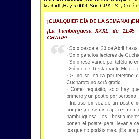
Madrid! ¡Hay 5.000! ¡Son GRATIS! ¿Quién v
¡CUALQUIER DÍA DE LA SEMANA! ¡E
¡La hamburguesa XXXL de 11,45 
GRATIS!
· Sólo desde el 23 de Abril hasta
· Sólo para los lectores de Cuch
· Sólo reservando por teléfono en
· Sólo en el Restaurante Micota 
· Si no se indica por teléfono 
Cucharete no será gratis.
· Como requisito, sólo hay que
primero y un postre por persona.
· Incluso en vez de un postre p
porque ¡no seréis capaces de com
hamburguesa es bestialment
ponen el postre para llevar a 
los que no podáis más. ¡Es una p