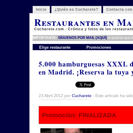
Inicio
¿Quién es Cucharete?
Contacta con
Restaurantes en Ma
Cucharete.com - Crónica y fotos de los restauran
IMPORTANTE:
SÍGUENOS POR MAIL [AQUÍ]
si quieres que 
Elige restaurante
Promociones
5.000 hamburguesas XXXL d
en Madrid. ¡Reserva la tuya 
23 Abril 2012 por
Cucharete
- Este artículo ha sid
Promoción: FINALIZADA