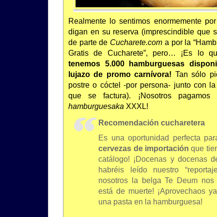
Realmente lo sentimos enormemente por
digan en su reserva (imprescindible que s
de parte de
Cucharete.com
a por la “Hamb
Gratis de Cucharete”, pero… ¡Es lo 
tenemos 5.000 hamburguesas disponi
lujazo de promo carnívora!
Tan sólo pi
postre o cóctel -por persona- junto con l
que se factura). ¡Nosotros pagamos e
hamburguesaka
XXXL!
Recomendación cucharetera
Es una oportunidad perfecta para
cervezas de importación
que tie
catálogo! ¡Docenas y docenas de
habréis leído nuestro “reporta
nosotros la belga Te Deum nos 
está de muerte! ¡Aprovechaos ya
una pasta en la hamburguesa!