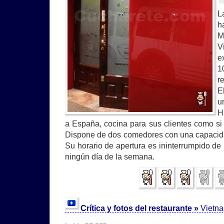
L
h
M
V
e
1
r
E
u
H
a España, cocina para sus clientes como si 
Dispone de dos comedores con una capacida
Su horario de apertura es ininterrumpido de
ningún día de la semana.
Crítica y fotos del restaurante »
Vietn