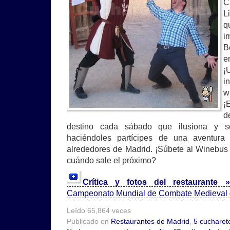
C
L
q
i
B
e
¡
i
¡
d
destino cada sábado que ilusiona y s
haciéndoles partícipes de una aventura
alrededores de Madrid. ¡Súbete al Winebus 
cuándo sale el próximo?
Crítica y fotos del restaurante
Campeonato Mundial de Combate Medieval g
Leído 65,864 veces
Publicado en
Restaurantes de Madrid
,
5 cucharet