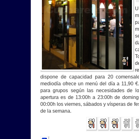
U
m
p
m
s
d
c
T
d
r
dispone de capacidad para 20 comensale
mediodía ofrece un menú del día a 11,90 
para grupos según las necesidades de los
apertura es de 13:00h a 23:00h de doming
00:00h los viernes, sábados y vísperas de fes
de la semana.