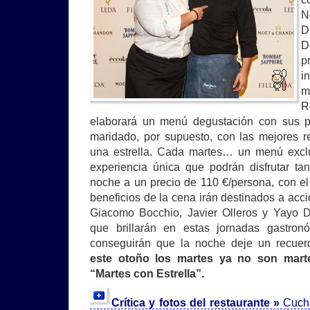
N
D
D
p
i
m
R
elaborará un menú degustación con sus pl
maridado, por supuesto, con las mejores 
una estrella. Cada martes… un menú exc
experiencia única que podrán disfrutar t
noche a un precio de 110 €/persona, con el 
beneficios de la cena irán destinados a acc
Giacomo Bocchio, Javier Olleros y Yayo Da
que brillarán en estas jornadas gastro
conseguirán que la noche deje un recuerd
este otoño los martes ya no son mar
“Martes con Estrella”.
Crítica y fotos del restaurante »
Cuch