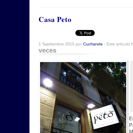
Casa Peto
1 Septiembre 2015 por
Cucharete
- Este artículo 
veces
E
P
M