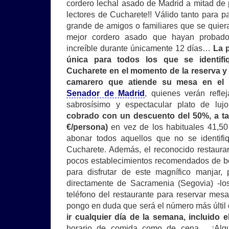
cordero lechal asado de Madrid a mitad de 
lectores de Cucharete!! Válido tanto para 
grande de amigos o familiares que se quie
mejor cordero asado que hayan probad
increíble durante únicamente 12 días…
La 
única para todos los que se identif
Cucharete en el momento de la reserva y 
camarero que atiende su mesa en el 
Senador de Madrid
, quienes verán refle
sabrosísimo y espectacular plato de lu
cobrado con un descuento del 50%, a tan
€/persona)
en vez de los habituales 41,50
abonar todos aquellos que no se identif
Cucharete. Además, el reconocido restaura
pocos establecimientos recomendados de bo
para disfrutar de este magnífico manjar,
directamente de Sacramenia (Segovia) -lo
teléfono del restaurante para reservar mes
pongo en duda que será el número más últil 
ir cualquier día de la semana, incluido 
horario de comida como de cena… ¡Algun