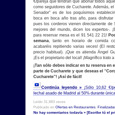
€/pareja que tendrán que abonar todos aquel
como seguidores de Cucharete. Además, el 
Senador” es de los poquísimos establec
boca en boca año tras año, para disfrutar
pues los corderos vienen directamente de 
mejores del mundo, dicen los expertos-. ¡E
para reservar mesa es el 91 541 22 21!
Pod
semana
, tanto en horario de comida 
acabaréis repitiendo varias veces! (El rest
precio habitual). ¡Que os atienda Ángel Gut
¡Es el propietario del local! ¡Magnífico trato 
¡Tan sólo debes indicar en tu reserva en 
parte de Cucharete y que deseas el “Cord
Cucharete”! ¡Así de fácil!
Continúa leyendo »
¡Sólo 10,62 €/p
lechal asado de Madrid al 50% durante únic
Leído 31,883 veces
Publicado en
Ofertas en Restaurantes
,
Finalizada
No hay comentarios todavía » [Escribe tú el pr