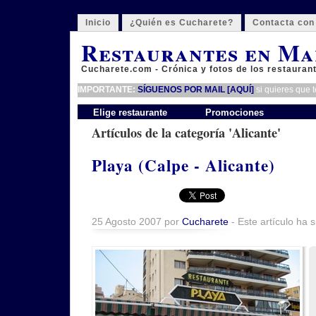
Inicio
¿Quién es Cucharete?
Contacta con
Restaurantes en Ma
Cucharete.com - Crónica y fotos de los restauran
IMPORTANTE:
SÍGUENOS POR MAIL [AQUÍ]
si quieres que 
Elige restaurante
Promociones
Artículos de la categoría 'Alicante'
Playa (Calpe - Alicante)
25 Agosto 2007 por
Cucharete
- Este artículo ha 