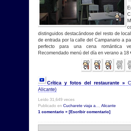
E
C
M
c
distinguidos destacándose del resto de loca
de entrada por la calle del Campanario a pa
perfecto para una cena romántica ve
Recomendado menú del día en verano a 18 
Crítica y fotos del restaurante »
C
Alicante)
Leído 31,649 veces
Publicado en
Cucharete viaja a...
,
Alicante
1 comentario » [Escribir comentario]