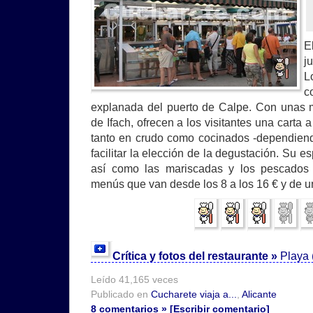
E
j
L
c
explanada del puerto de Calpe. Con unas m
de Ifach, ofrecen a los visitantes una carta a
tanto en crudo como cocinados -dependiend
facilitar la elección de la degustación. Su e
así como las mariscadas y los pescados
menús que van desde los 8 a los 16 € y de u
Crítica y fotos del restaurante »
Playa 
Leído 41,165 veces
Publicado en
Cucharete viaja a...
,
Alicante
8 comentarios » [Escribir comentario]