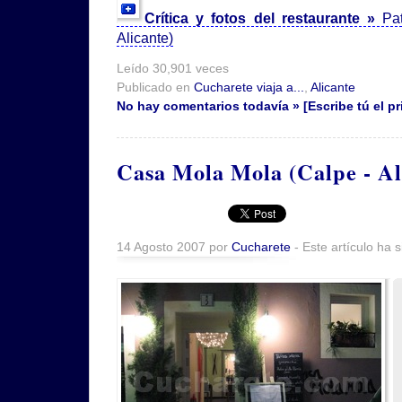
Crítica y fotos del restaurante »
Pa
Alicante)
Leído 30,901 veces
Publicado en
Cucharete viaja a...
,
Alicante
No hay comentarios todavía » [Escribe tú el pr
Casa Mola Mola (Calpe - Al
14 Agosto 2007 por
Cucharete
- Este artículo ha 