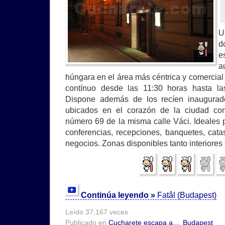
U
d
e
a
húngara en el área más céntrica y comercial 
contínuo desde las 11:30 horas hasta l
Dispone además de los recíen inaugurad
ubicados en el corazón de la ciudad con
número 69 de la misma calle Váci. Ideales 
conferencias, recepciones, banquetes, cat
negocios. Zonas disponibles tanto interiores
Continúa leyendo »
Fatâl (Budapest)
Leído 37,167 veces
Publicado en
Cucharete escapa a...
,
Budapest