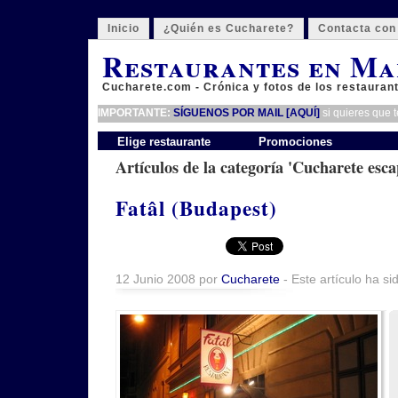
Inicio
¿Quién es Cucharete?
Contacta con
Restaurantes en Ma
Cucharete.com - Crónica y fotos de los restauran
IMPORTANTE:
SÍGUENOS POR MAIL [AQUÍ]
si quieres que 
Elige restaurante
Promociones
Artículos de la categoría 'Cucharete escap
Fatâl (Budapest)
12 Junio 2008 por
Cucharete
- Este artículo ha si