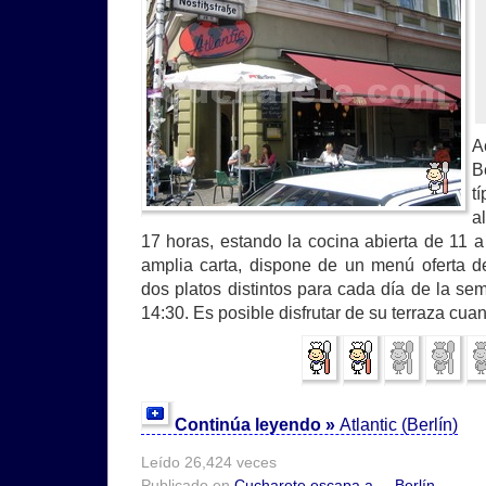
A
B
t
a
17 horas, estando la cocina abierta de 11
amplia carta, dispone de un menú oferta d
dos platos distintos para cada día de la se
14:30. Es posible disfrutar de su terraza cu
Continúa leyendo »
Atlantic (Berlín)
Leído 26,424 veces
Publicado en
Cucharete escapa a...
,
Berlín