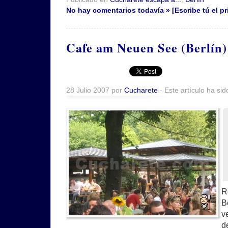
No hay comentarios todavía » [Escribe tú el pr
Cafe am Neuen See (Berlín)
28 Julio 2007 por
Cucharete
- Este artículo ha sid
R
B
v