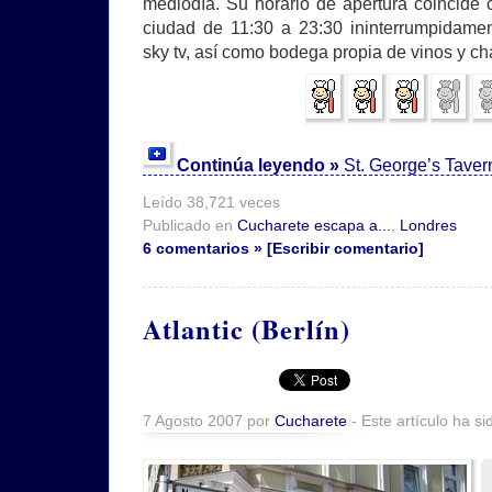
mediodía. Su horario de apertura coincide 
ciudad de 11:30 a 23:30 ininterrumpidamen
sky tv, así como bodega propia de vinos y c
Continúa leyendo »
St. George’s Taver
Leído 38,721 veces
Publicado en
Cucharete escapa a...
,
Londres
6 comentarios » [Escribir comentario]
Atlantic (Berlín)
7 Agosto 2007 por
Cucharete
- Este artículo ha si