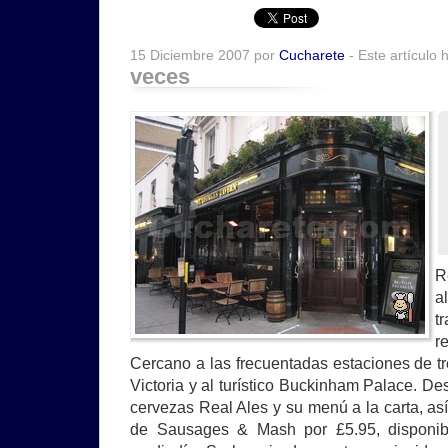
15 Diciembre 2007 por
Cucharete
- Este artículo 
veces
R
a
t
r
Cercano a las frecuentadas estaciones de 
Victoria y al turístico Buckinham Palace. D
cervezas Real Ales y su menú a la carta, as
de Sausages & Mash por £5.95, disponibl