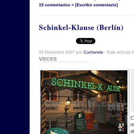
15 comentarios » [Escribir comentario]
Schinkel-Klause (Berlín)
26 Diciembre 2007 por
Cucharete
- Este artículo 
veces
C
r
a