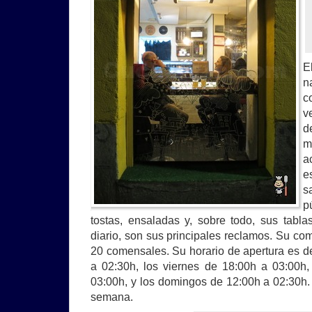
E
n
c
v
d
m
a
e
s
p
tostas, ensaladas y, sobre todo, sus tabl
diario, son sus principales reclamos. Su co
20 comensales. Su horario de apertura es d
a 02:30h, los viernes de 18:00h a 03:00h
03:00h, y los domingos de 12:00h a 02:30h. 
semana.