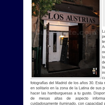
L
p
t
A
o
l
d
l
i
c
fotografías del Madrid de los años 30. Est
en solitario en la zona de la Latina de sus p
hacer las hamburguesas a tu gusto. Dispo
de mesas altas de aspecto informa
cuidadosamente iluminado, con capacidad 