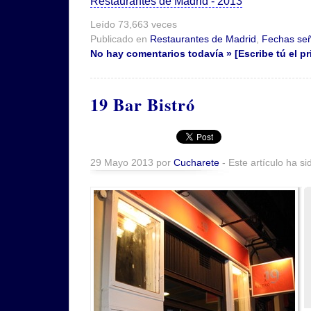
Restaurantes de Madrid - 2013
Leído 73,663 veces
Publicado en
Restaurantes de Madrid
,
Fechas se
No hay comentarios todavía » [Escribe tú el pr
19 Bar Bistró
29 Mayo 2013 por
Cucharete
- Este artículo ha si