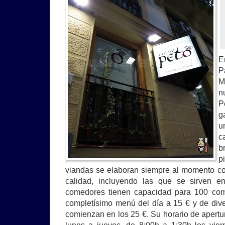
E
P
M
n
P
g
u
c
b
p
viandas se elaboran siempre al momento co
calidad, incluyendo las que se sirven 
comedores tienen capacidad para 100 co
completísimo menú del día a 15 € y de di
comienzan en los 25 €. Su horario de apertu