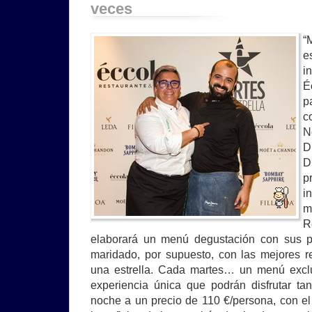
veces
“
e
i
É
p
c
N
D
D
p
i
m
R
elaborará un menú degustación con sus pl
maridado, por supuesto, con las mejores 
una estrella. Cada martes… un menú exc
experiencia única que podrán disfrutar t
noche a un precio de 110 €/persona, con el 