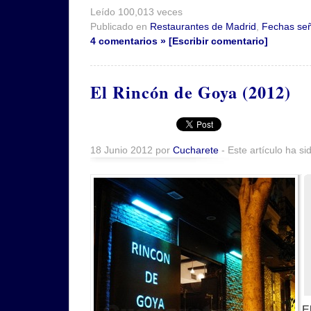
Leído 100,013 veces
Publicado en
Restaurantes de Madrid
,
Fechas se
4 comentarios » [Escribir comentario]
El Rincón de Goya (2012)
18 Junio 2012 por
Cucharete
- Este artículo ha si
E