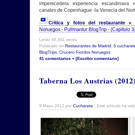
imperecedera experiencia escandinava r
canales de Copenhague -la Venecia del Nort
Crítica y fotos del restaurante »
Noruegos - Pullmantur BlogTrip - (Capítulo 3
Leído 49,342 veces
Publicado en
Restaurantes de Madrid
,
5 cucharet
BlogTrips
,
Crucero Fiordos Noruegos
41 comentarios » [Escribir comentario]
Taberna Los Austrias (2012
9 Mayo 2012 por
Cucharete
- Este artículo ha sid