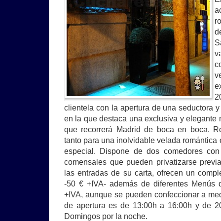
a
r
d
S
v
c
v
e
2
clientela con la apertura de una seductora y
en la que destaca una exclusiva y elegante
que recorrerá Madrid de boca en boca. Res
tanto para una inolvidable velada romántica
especial. Dispone de dos comedores con
comensales que pueden privatizarse previ
las entradas de su carta, ofrecen un comp
-50 € +IVA- además de diferentes Menús d
+IVA, aunque se pueden confeccionar a medi
de apertura es de 13:00h a 16:00h y de 20
Domingos por la noche.