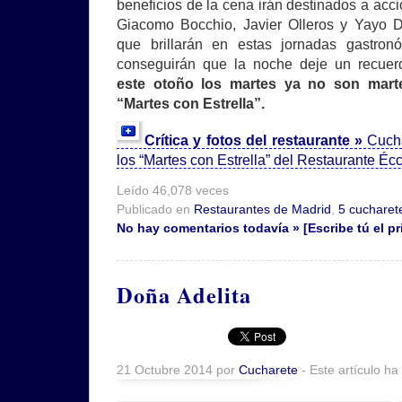
beneficios de la cena irán destinados a acc
Giacomo Bocchio, Javier Olleros y Yayo Da
que brillarán en estas jornadas gastro
conseguirán que la noche deje un recuerd
este otoño los martes ya no son mar
“Martes con Estrella”.
Crítica y fotos del restaurante »
Cuch
los “Martes con Estrella” del Restaurante Éc
Leído 46,078 veces
Publicado en
Restaurantes de Madrid
,
5 cucharet
No hay comentarios todavía » [Escribe tú el pr
Doña Adelita
21 Octubre 2014 por
Cucharete
- Este artículo ha