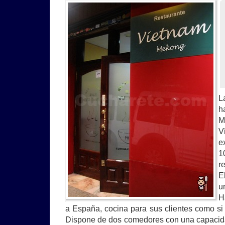
L
h
M
V
e
1
r
E
u
H
a España, cocina para sus clientes como si 
Dispone de dos comedores con una capacida