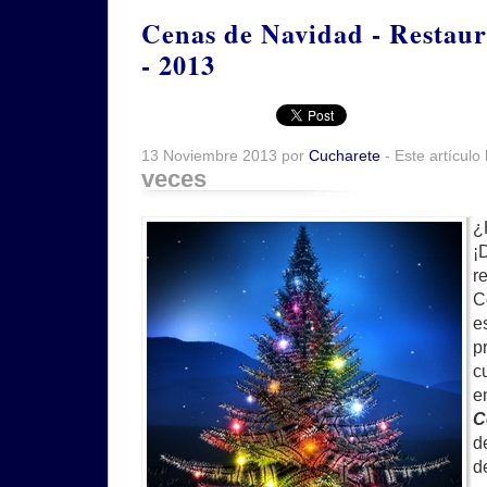
Cenas de Navidad - Restau
- 2013
13 Noviembre 2013 por
Cucharete
- Este artículo
veces
¿
¡
r
C
e
p
c
e
C
d
d