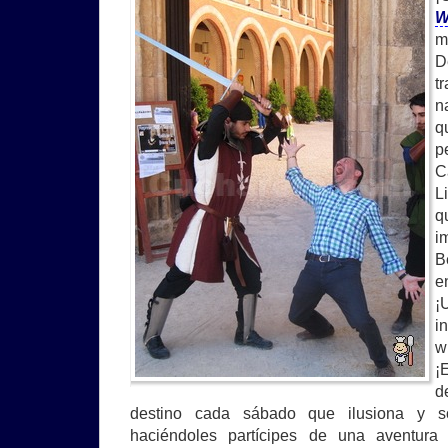
W
m
D
t
n
q
p
C
L
q
i
B
e
¡
i
¡
d
destino cada sábado que ilusiona y s
haciéndoles partícipes de una aventura