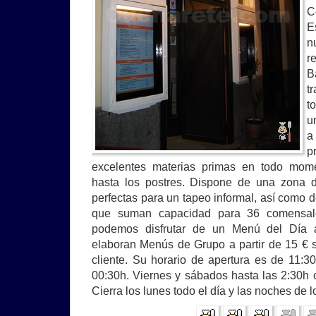
C
E
n
r
B
t
t
u
a
p
excelentes materias primas en todo mome
hasta los postres. Dispone de una zona d
perfectas para un tapeo informal, así como 
que suman capacidad para 36 comensal
podemos disfrutar de un Menú del Día 
elaboran Menús de Grupo a partir de 15 € 
cliente. Su horario de apertura es de 11:
00:30h. Viernes y sábados hasta las 2:30h 
Cierra los lunes todo el día y las noches de 