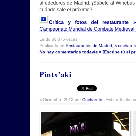
alrededores de Madrid. ¡Súbete al Winebus 
cuándo sale el próximo?
Crítica y fotos del restaurante
Campeonato Mundial de Combate Medieval g
Leído 65,875 veces
Publicado en
Restaurantes de Madrid
,
5 cucharet
No hay comentarios todavía » [Escribe tú el pr
Pintx’aki
5 Diciembre 2013 por
Cucharete
- Este artículo h