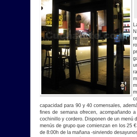
L
N
r
r
p
g
u
r
m
m
m
c
capacidad para 90 y 40 comensales, además
fines de semana ofrecen, acompañando a l
cochinillo y cordero. Disponen de un menú d
menús de grupo que comienzan en los 25 €.
de 8:00h de la mañana -sirviendo desayuno