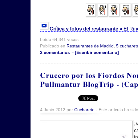
Crítica y fotos del restaurante »
El Rin
Leído 64,341 veces
Publicado en
Restaurantes de Madrid
,
5 cucharet
2 comentarios » [Escribir comentario]
Crucero por los Fiordos No
Pullmantur BlogTrip - (Capí
4 Junio 2012 por
Cucharete
- Este artículo ha sid
¡
c
i