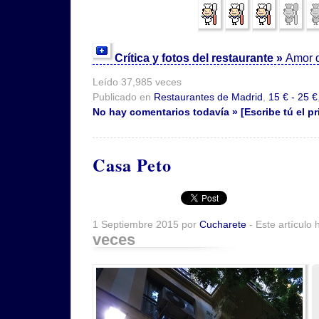
Crítica y fotos del restaurante »
Amor 
Leído 37,985 veces
Publicado en
Restaurantes de Madrid
,
15 € - 25 €
No hay comentarios todavía » [Escribe tú el pr
Casa Peto
1 Septiembre 2015 por
Cucharete
- Este artículo 
veces