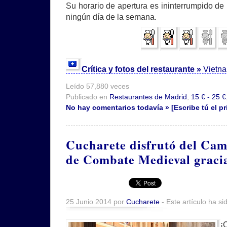
Su horario de apertura es ininterrumpido de
ningún día de la semana.
Crítica y fotos del restaurante »
Vietn
Leído 57,880 veces
Publicado en
Restaurantes de Madrid
,
15 € - 25 €
No hay comentarios todavía » [Escribe tú el pr
Cucharete disfrutó del Ca
de Combate Medieval graci
25 Junio 2014 por
Cucharete
- Este artículo ha si
¡