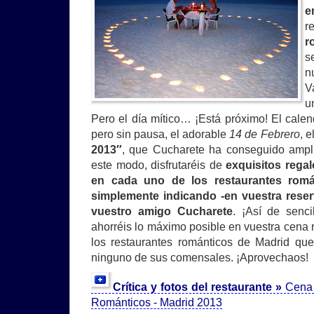
e
r
r
s
n
V
u
Pero el día mítico… ¡Está próximo! El calen
pero sin pausa, el adorable
14 de Febrero
, e
2013″
, que Cucharete ha conseguido ampl
este modo, disfrutaréis de
exquisitos rega
en cada uno de los restaurantes román
simplemente indicando -en vuestra reser
vuestro amigo Cucharete
. ¡Así de senc
ahorréis lo máximo posible en vuestra cena 
los restaurantes románticos de Madrid qu
ninguno de sus comensales. ¡Aprovechaos!
Crítica y fotos del restaurante »
Cena 
Románticos - Madrid 2013