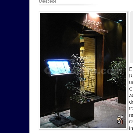
veces
E
R
u
C
a
d
t
r
r
i