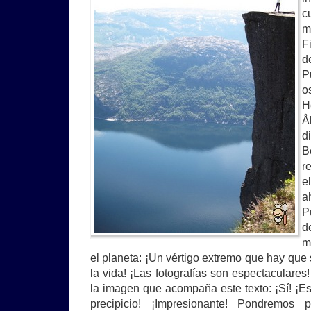
c
m
F
d
P
o
H
Å
d
B
r
e
a
P
d
m
el planeta: ¡Un vértigo extremo que hay que
la vida! ¡Las fotografías son espectaculare
la imagen que acompaña este texto: ¡Sí! ¡Es
precipicio! ¡Impresionante! Pondremos 