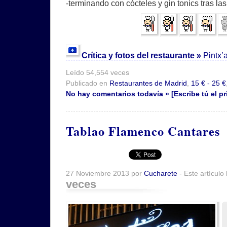
-terminando con cócteles y gin tonics tras las
Crítica y fotos del restaurante »
Pintx’
Leído 54,554 veces
Publicado en
Restaurantes de Madrid
,
15 € - 25 €
No hay comentarios todavía » [Escribe tú el pr
Tablao Flamenco Cantares
27 Noviembre 2013 por
Cucharete
- Este artículo
veces