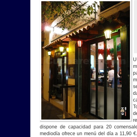
U
m
p
m
s
d
c
T
d
r
dispone de capacidad para 20 comensale
mediodía ofrece un menú del día a 11,90 