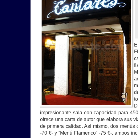
E
F
c
f
M
a
m
d
t
impresionante sala con capacidad para 45
ofrece una carta de autor que elabora sus v
de primera calidad. Así mismo, dos menús 
-70 €- y “Menú Flamenco” -75 €-, ambos in