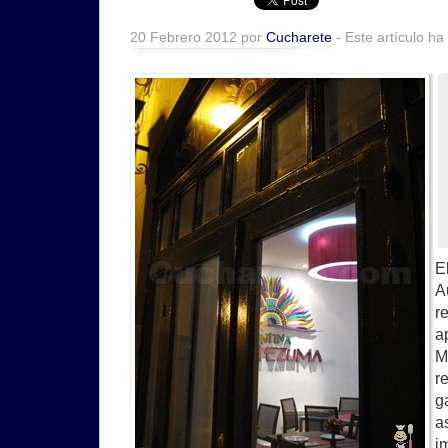
20 Febrero 2012 por
Cucharete
- Este artículo ha
E
A
r
a
M
r
g
a
i