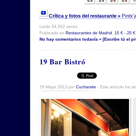
Crítica y fotos del restaurante »
Pintx’
Leído 54,552 veces
Publicado en
Restaurantes de Madrid
,
15 € - 25 €
No hay comentarios todavía » [Escribe tú el pr
19 Bar Bistró
29 Mayo 2013 por
Cucharete
- Este artículo ha si