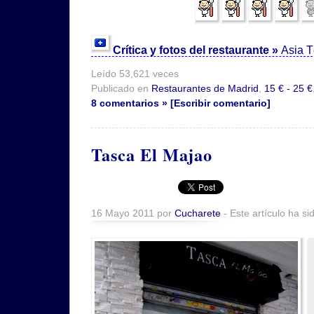
Crítica y fotos del restaurante »
Asia 
Leído 53,621 veces
Publicado en
Restaurantes de Madrid
,
15 € - 25 €
8 comentarios » [Escribir comentario]
Tasca El Majao
16 Mayo 2011 por
Cucharete
- Este artículo ha si