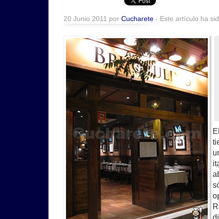
20 Junio 2011 por
Cucharete
- Este artículo ha si
E
t
u
i
a
s
o
R
d