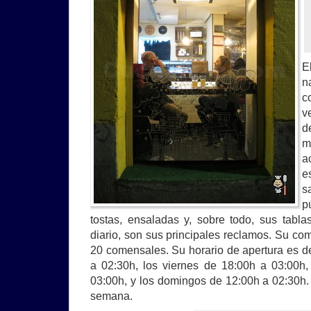
E
n
c
v
d
m
a
e
s
p
tostas, ensaladas y, sobre todo, sus tabl
diario, son sus principales reclamos. Su co
20 comensales. Su horario de apertura es d
a 02:30h, los viernes de 18:00h a 03:00h
03:00h, y los domingos de 12:00h a 02:30h. 
semana.