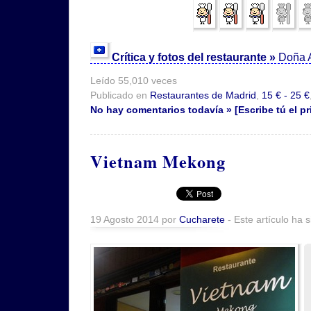
Crítica y fotos del restaurante »
Doña A
Leído 55,010 veces
Publicado en
Restaurantes de Madrid
,
15 € - 25 €
No hay comentarios todavía » [Escribe tú el pr
Vietnam Mekong
19 Agosto 2014 por
Cucharete
- Este artículo ha 