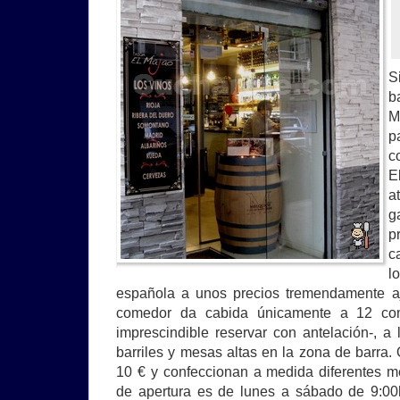
S
b
M
p
c
E
a
g
p
c
l
española a unos precios tremendamente a
comedor da cabida únicamente a 12 co
imprescindible reservar con antelación-, 
barriles y mesas altas en la zona de barra.
10 € y confeccionan a medida diferentes m
de apertura es de lunes a sábado de 9:00