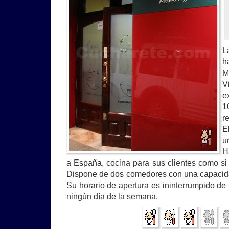
L
h
M
V
e
1
r
E
u
H
a España, cocina para sus clientes como si 
Dispone de dos comedores con una capacida
Su horario de apertura es ininterrumpido de
ningún día de la semana.