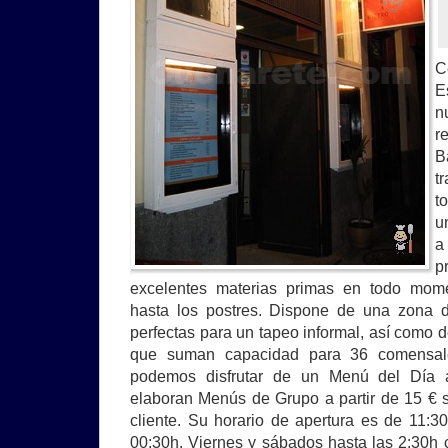
C
E
n
r
B
t
t
u
a
p
excelentes materias primas en todo mome
hasta los postres. Dispone de una zona d
perfectas para un tapeo informal, así como 
que suman capacidad para 36 comensal
podemos disfrutar de un Menú del Día 
elaboran Menús de Grupo a partir de 15 € 
cliente. Su horario de apertura es de 11:
00:30h. Viernes y sábados hasta las 2:30h 