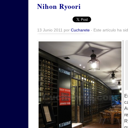
Nihon Ryoori
13 Junio 2011 por
Cucharete
- Este artículo ha si
E
c
A
r
R
g