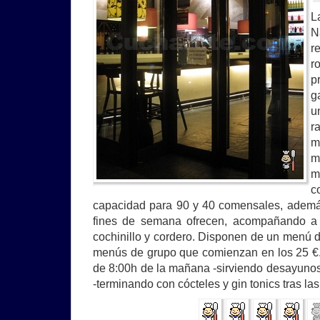
L
N
r
r
p
g
u
r
m
m
m
c
capacidad para 90 y 40 comensales, además
fines de semana ofrecen, acompañando a l
cochinillo y cordero. Disponen de un menú d
menús de grupo que comienzan en los 25 €.
de 8:00h de la mañana -sirviendo desayuno
-terminando con cócteles y gin tonics tras las