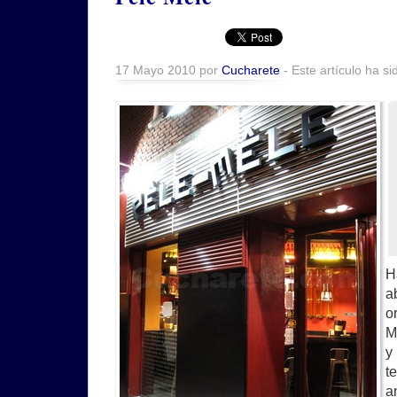
17 Mayo 2010 por
Cucharete
- Este artículo ha si
H
a
o
M
y
t
a