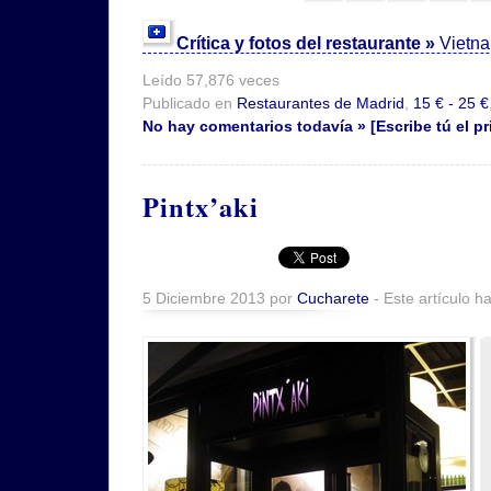
Crítica y fotos del restaurante »
Vietn
Leído 57,876 veces
Publicado en
Restaurantes de Madrid
,
15 € - 25 €
No hay comentarios todavía » [Escribe tú el pr
Pintx’aki
5 Diciembre 2013 por
Cucharete
- Este artículo h