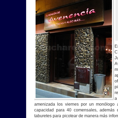
E
C
J
A
m
a
o
p
r
a
amenizada los viernes por un monólogo 
capacidad para 40 comensales, además d
taburetes para picotear de manera más infor