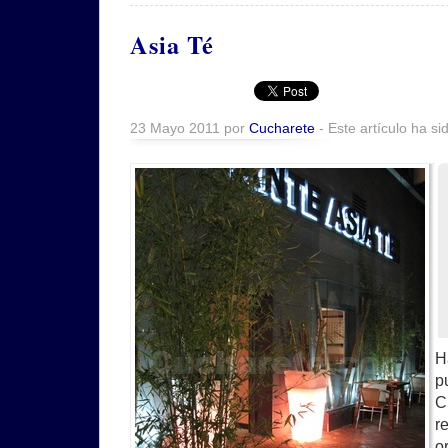
Asia Té
23 Mayo 2011 por
Cucharete
- Este artículo ha si
H
p
C
r
o