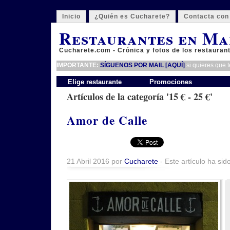
Inicio
¿Quién es Cucharete?
Contacta con
Restaurantes en Ma
Cucharete.com - Crónica y fotos de los restauran
IMPORTANTE:
SÍGUENOS POR MAIL [AQUÍ]
si quieres que 
Elige restaurante
Promociones
Artículos de la categoría '15 € - 25 €'
Amor de Calle
21 Abril 2016 por
Cucharete
- Este artículo ha sid