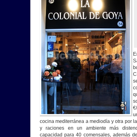
E
S
b
C
s
c
q
s
€
u
cocina mediterránea a mediodía y otra por 
y raciones en un ambiente más disten
capacidad para 40 comensales, además de 