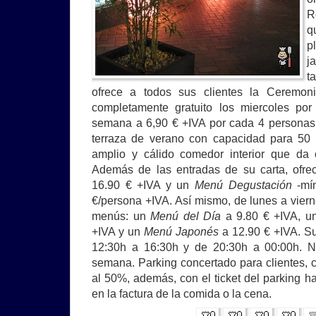
R
q
p
j
t
ofrece a todos sus clientes la Ceremoni
completamente gratuito los miercoles por
semana a 6,90 € +IVA por cada 4 personas.
terraza de verano con capacidad para 50
amplio y cálido comedor interior que da
Además de las entradas de su carta, ofr
16.90 € +IVA y un
Menú Degustación
-mín
€/persona +IVA. Así mismo, de lunes a viern
menús: un
Menú del Día
a 9.80 € +IVA, 
+IVA y un
Menú Japonés
a 12.90 € +IVA. Su
12:30h a 16:30h y de 20:30h a 00:00h. No
semana. Parking concertado para clientes, co
al 50%, además, con el ticket del parking
en la factura de la comida o la cena.