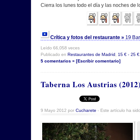
Cierra los lunes todo el día y las noches de 
Crítica y fotos del restaurante »
19 Bar
Leído 66,058 veces
Publicado en
Restaurantes de Madrid
,
15 € - 25 €
5 comentarios » [Escribir comentario]
Taberna Los Austrias (2012
9 Mayo 2012 por
Cucharete
- Este artículo ha sid