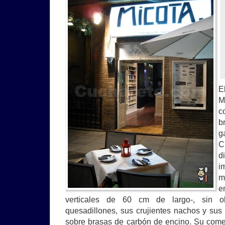
E
M
c
b
g
C
d
i
m
e
verticales de 60 cm de largo-, sin o
quesadillones, sus crujientes nachos y s
sobre brasas de carbón de encino. Su com