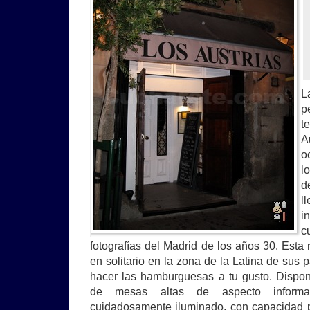
L
p
t
A
o
l
d
l
i
c
fotografías del Madrid de los años 30. Est
en solitario en la zona de la Latina de sus p
hacer las hamburguesas a tu gusto. Dispo
de mesas altas de aspecto informa
cuidadosamente iluminado, con capacidad 