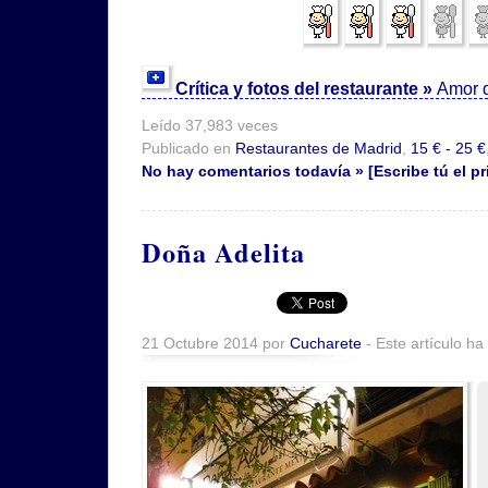
Crítica y fotos del restaurante »
Amor 
Leído 37,983 veces
Publicado en
Restaurantes de Madrid
,
15 € - 25 €
No hay comentarios todavía » [Escribe tú el pr
Doña Adelita
21 Octubre 2014 por
Cucharete
- Este artículo ha