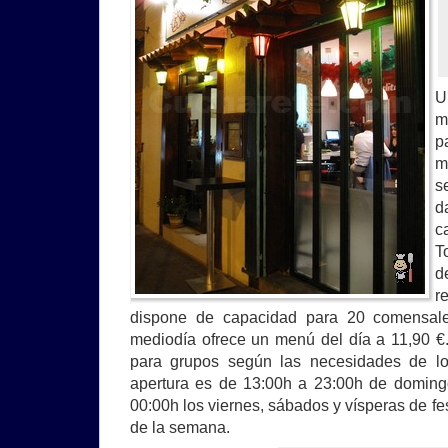
U
m
p
m
s
d
c
T
d
r
dispone de capacidad para 20 comensale
mediodía ofrece un menú del día a 11,90 
para grupos según las necesidades de los
apertura es de 13:00h a 23:00h de doming
00:00h los viernes, sábados y vísperas de fes
de la semana.