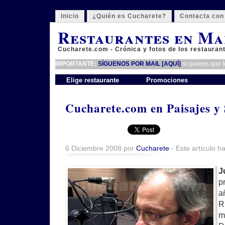
Inicio
¿Quién es Cucharete?
Contacta con
Restaurantes en Ma
Cucharete.com - Crónica y fotos de los restauran
IMPORTANTE:
SÍGUENOS POR MAIL [AQUÍ]
si quieres que 
Elige restaurante
Promociones
Cucharete.com en Paisajes y
6 Diciembre 2008 por
Cucharete
- Este artículo h
J
p
a
R
m