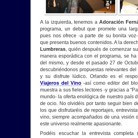
A la izquierda, tenemos a
Adoración Fern
programa, un debut que promete una larg
pues nos ofrece -a parte de su bonita vo
que presenta buenos contenidos. A la dere
Lumbreras
, quién después de comenzar s
manera esporádica con el programa, se ha 
del mismo, y desde el pasado 27 de Octub
descubriéndonos propuestas relevantes del 
y su disfrute lúdico. Orlando es el resp
Viajeros del Vino
-así como editor del bl
muestra a sus fieles lectores -y gracias a “P
mundo- la oferta enológica de nuestro país de
de ocio. No olvidéis por tanto seguir bien 
los que disfrutaréis de reportajes, entrevist
vino, siempre acompañados de una visión 
este universo realmente apasionante.
Podéis escuchar la entrevista completa 