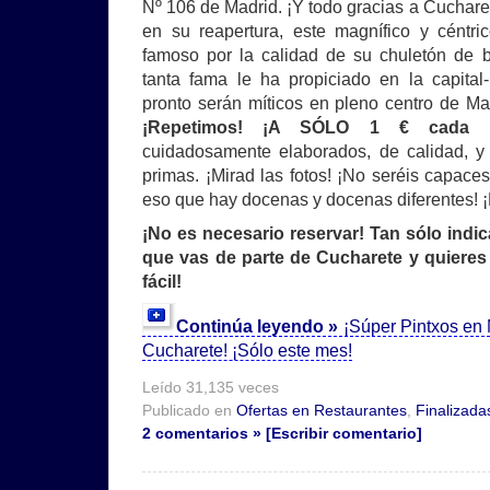
Nº 106 de Madrid. ¡Y todo gracias a Cucha
en su reapertura, este magnífico y céntri
famoso por la calidad de su chuletón de b
tanta fama le ha propiciado en la capita
pronto serán míticos en pleno centro de Ma
¡Repetimos! ¡A SÓLO 1 € cada 
cuidadosamente elaborados, de calidad, y
primas. ¡Mirad las fotos! ¡No seréis capac
eso que hay docenas y docenas diferentes! ¡
¡No es necesario reservar! Tan sólo indic
que vas de parte de Cucharete y quieres 
fácil!
Continúa leyendo »
¡Súper Pintxos en 
Cucharete! ¡Sólo este mes!
Leído 31,135 veces
Publicado en
Ofertas en Restaurantes
,
Finalizada
2 comentarios » [Escribir comentario]