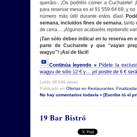
queráis-. ¡Os podréis comer a Cucharete! ¡E
para reservar mesa es el 91 559 64 69, y no
número más últil durante estos días!
Podé
semana, incluidos fines de semana
, tanto
de cena… ¡Algunos acabaréis repitiendo var
¡Tan sólo debes indicar en tu reserva en 
parte de Cucharete y que “vayan pr
wagyu”! ¡Así de fácil!
Continúa leyendo »
Pídete la exclu
wagyu de sólo 12 € y… ¡el postre de 6 € se
Leído 38,546 veces
Publicado en
Ofertas en Restaurantes
,
Finalizada
No hay comentarios todavía » [Escribe tú el pr
19 Bar Bistró