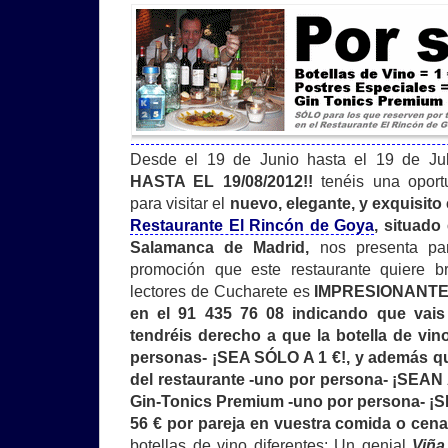
Desde el 19 de Junio hasta el 19 de J
HASTA EL 19/08/2012!!
tenéis una oportu
para visitar el
nuevo, elegante, y exquisito
Restaurante El Rincón de Goya
, situado
Salamanca de Madrid,
nos presenta par
promoción que este restaurante quiere br
lectores de Cucharete es
IMPRESIONANTE: a
en el 91 435 76 08 indicando que vais
tendréis derecho a que la botella de vin
personas- ¡SEA SÓLO A 1 €!, y además qu
del restaurante -uno por persona- ¡SEAN 
Gin-Tonics Premium -uno por persona- ¡SE
56 € por pareja en vuestra comida o cena
botellas de vino diferentes: Un genial
Viña