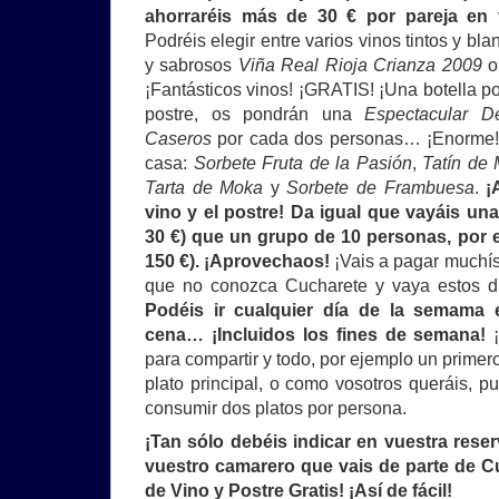
ahorraréis más de 30 € por pareja en
Podréis elegir entre varios vinos tintos y bla
y sabrosos
Viña Real Rioja Crianza 2009
¡Fantásticos vinos! ¡GRATIS! ¡Una botella p
postre, os pondrán una
Espectacular D
Caseros
por cada dos personas… ¡Enorme! 
casa:
Sorbete Fruta de la Pasión
,
Tatín de
Tarta de Moka
y
Sorbete de Frambuesa
.
¡
vino y el postre! Da igual que vayáis una
30 €) que un grupo de 10 personas, por e
150 €). ¡Aprovechaos!
¡Vais a pagar muchí
que no conozca Cucharete y vaya estos 
Podéis ir cualquier día de la semama
cena… ¡Incluidos los fines de semana!
¡
para compartir y todo, por ejemplo un primer
plato principal, o como vosotros queráis, 
consumir dos platos por persona.
¡Tan sólo debéis indicar en vuestra reser
vuestro camarero que vais de parte de C
de Vino y Postre Gratis! ¡Así de fácil!