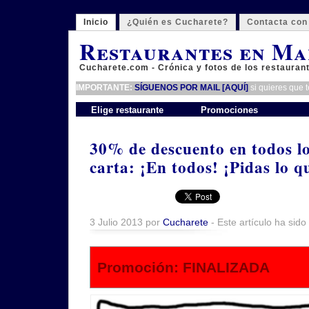
Inicio
¿Quién es Cucharete?
Contacta con
Restaurantes en Ma
Cucharete.com - Crónica y fotos de los restauran
IMPORTANTE:
SÍGUENOS POR MAIL [AQUÍ]
si quieres que 
Elige restaurante
Promociones
30% de descuento en todos lo
carta: ¡En todos! ¡Pidas lo q
3 Julio 2013 por
Cucharete
- Este artículo ha sido
Promoción: FINALIZADA