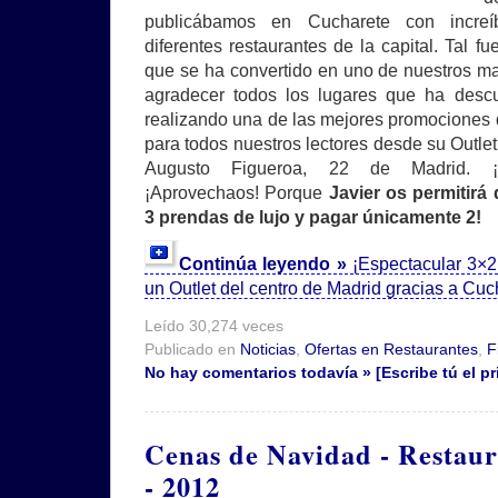
publicábamos en Cucharete con increí
diferentes restaurantes de la capital. Tal f
que se ha convertido en uno de nuestros ma
agradecer todos los lugares que ha descu
realizando una de las mejores promociones d
para todos nuestros lectores desde su Outlet
Augusto Figueroa, 22 de Madrid. ¡
¡Aprovechaos! Porque
Javier os permitirá
3 prendas de lujo y pagar únicamente 2!
Continúa leyendo »
¡Espectacular 3×2
un Outlet del centro de Madrid gracias a Cuc
Leído 30,274 veces
Publicado en
Noticias
,
Ofertas en Restaurantes
,
F
No hay comentarios todavía » [Escribe tú el pr
Cenas de Navidad - Restau
- 2012