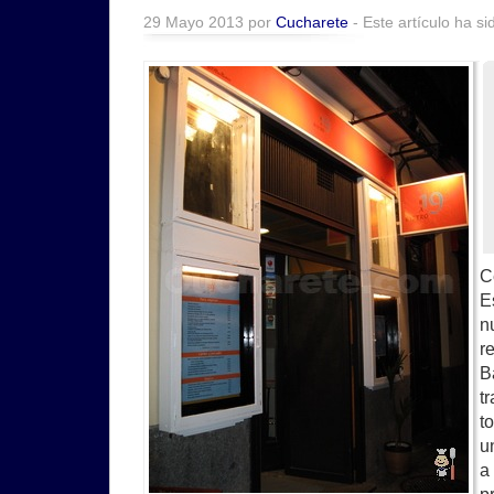
29 Mayo 2013 por
Cucharete
- Este artículo ha si
C
E
n
r
B
t
t
u
a