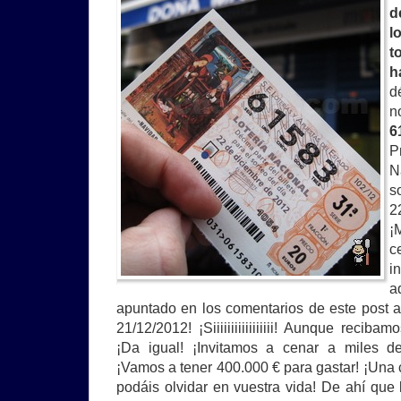
d
l
t
h
d
n
6
P
N
s
2
¡
c
i
a
apuntado en los comentarios de este post a
21/12/2012! ¡Siiiiiiiiiiiiiiiii! Aunque reci
¡Da igual! ¡Invitamos a cenar a miles d
¡Vamos a tener 400.000 € para gastar! ¡Un
podáis olvidar en vuestra vida! De ahí qu