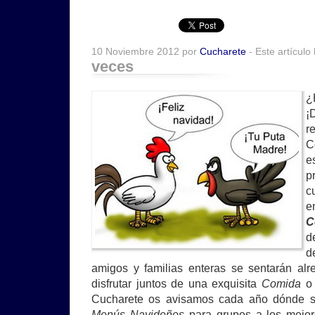
10 Noviembre 2012 por
Cucharete
- Este artículo
veces
¿
¡
r
C
e
p
c
e
C
d
d
amigos y familias enteras se sentarán al
disfrutar juntos de una exquisita
Comida
Cucharete os avisamos cada año dónde s
Menús Navideños
para grupos a los mejor