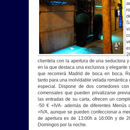
a
r
d
S
v
c
v
e
2
clientela con la apertura de una seductora y
en la que destaca una exclusiva y elegante
que recorrerá Madrid de boca en boca. Res
tanto para una inolvidable velada romántica
especial. Dispone de dos comedores con
comensales que pueden privatizarse previ
las entradas de su carta, ofrecen un comp
-50 € +IVA- además de diferentes Menús d
+IVA, aunque se pueden confeccionar a medi
de apertura es de 13:00h a 16:00h y de 20
Domingos por la noche.