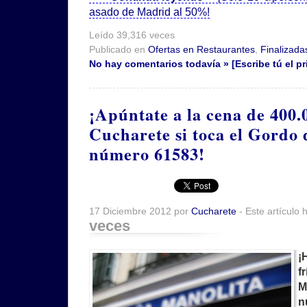
asado de Madrid al 50%!
Leído 39,316 veces
Publicado en
Ofertas en Restaurantes
,
Finalizada
No hay comentarios todavía » [Escribe tú el pr
¡Apúntate a la cena de 400.
Cucharete si toca el Gordo 
número 61583!
17 Diciembre 2012 por
Cucharete
- Este artículo 
veces
¡
f
M
n