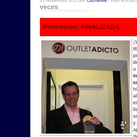
13 Noviembre 2012 por
Cucharete
- Este artículo
veces
Promoción: FINALIZADA
¡
t
p
d
a
i
s
h
a
e
l
s
y
a
d