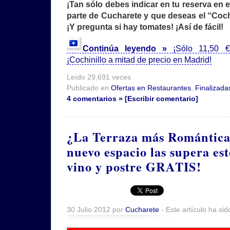
¡Tan sólo debes indicar en tu reserva en 
parte de Cucharete y que deseas el “Cochi
¡Y pregunta si hay tomates! ¡Así de fácil!
Continúa leyendo »
¡Sólo 11,50 €
¡Cochinillo a mitad de precio en Madrid!
Leído 29,691 veces
Publicado en
Ofertas en Restaurantes
,
Finalizada
4 comentarios » [Escribir comentario]
¿La Terraza más Romántic
nuevo espacio las supera es
vino y postre GRATIS!
30 Julio 2012 por
Cucharete
- Este artículo ha sid