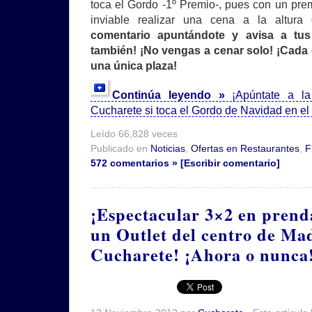
toca el Gordo -1º Premio-, pues con un pre
inviable realizar una cena a la altur
comentario apuntándote y avisa a tu
también! ¡No vengas a cenar solo! ¡Cada
una única plaza!
Continúa leyendo »
¡Apúntate a l
Cucharete si toca el Gordo de Navidad en e
Leído 66,828 veces
Publicado en
Noticias
,
Ofertas en Restaurantes
,
F
572 comentarios » [Escribir comentario]
¡Espectacular 3×2 en prenda
un Outlet del centro de Mad
Cucharete! ¡Ahora o nunca