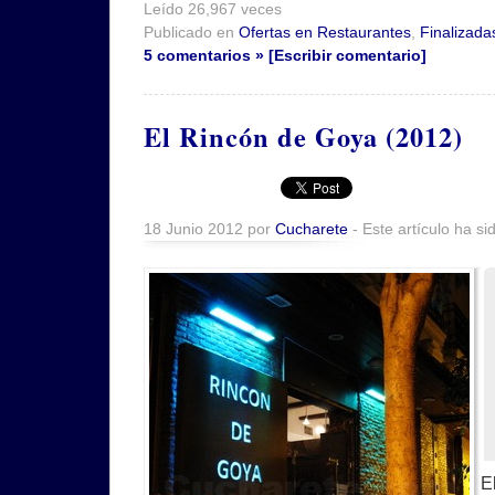
Leído 26,967 veces
Publicado en
Ofertas en Restaurantes
,
Finalizada
5 comentarios » [Escribir comentario]
El Rincón de Goya (2012)
18 Junio 2012 por
Cucharete
- Este artículo ha si
E