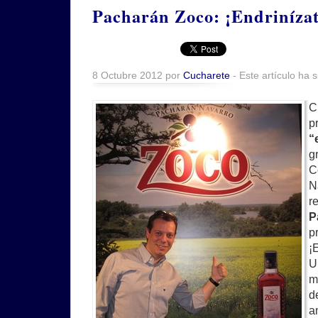
Pacharán Zoco: ¡Endrinízat
8 Octubre 2012 por
Cucharete
- Este artículo ha 
C
p
“
g
C
N
r
P
p
¡
U
m
d
a