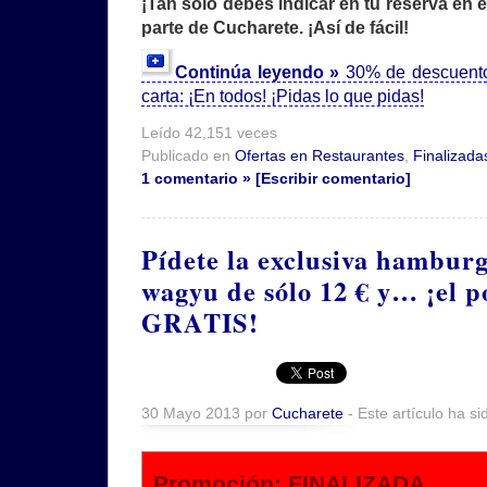
¡Tan sólo debes indicar en tu reserva en 
parte de Cucharete. ¡Así de fácil!
Continúa leyendo »
30% de descuento 
carta: ¡En todos! ¡Pidas lo que pidas!
Leído 42,151 veces
Publicado en
Ofertas en Restaurantes
,
Finalizada
1 comentario » [Escribir comentario]
Pídete la exclusiva hambur
wagyu de sólo 12 € y… ¡el po
GRATIS!
30 Mayo 2013 por
Cucharete
- Este artículo ha si
Promoción: FINALIZADA