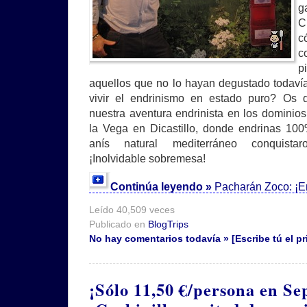
g
C
c
c
p
aquellos que no lo hayan degustado todaví
vivir el endrinismo en estado puro? Os d
nuestra aventura endrinista en los dominio
la Vega en Dicastillo, donde endrinas 10
anís natural mediterráneo conquistar
¡Inolvidable sobremesa!
Continúa leyendo »
Pacharán Zoco: ¡En
Leído 40,509 veces
Publicado en
BlogTrips
No hay comentarios todavía » [Escribe tú el pr
¡Sólo 11,50 €/persona en Se