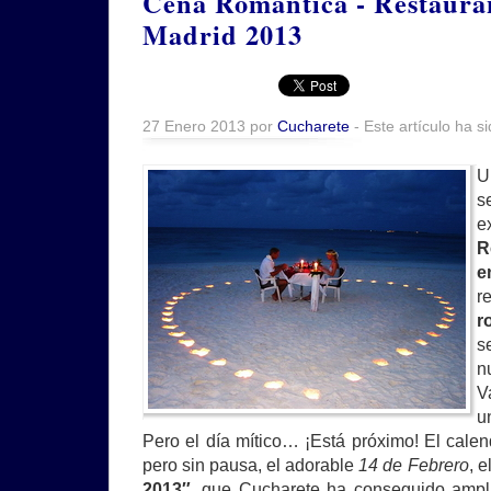
Cena Romántica - Restaura
Madrid 2013
27 Enero 2013 por
Cucharete
- Este artículo ha s
U
s
e
R
e
r
r
s
n
V
u
Pero el día mítico… ¡Está próximo! El calen
pero sin pausa, el adorable
14 de Febrero
, e
2013″
, que Cucharete ha conseguido ampl