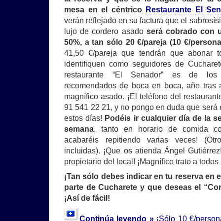
mesa en el céntrico
Restaurante El Se
verán reflejado en su factura que el sabrosís
lujo de cordero asado
será cobrado con u
50%, a tan sólo 20 €/pareja (10 €/persona
41,50 €/pareja que tendrán que abonar 
identifiquen como seguidores de Cucharet
restaurante “El Senador” es de los 
recomendados de boca en boca, año tras añ
magnífico asado. ¡El teléfono del restauran
91 541 22 21, y no pongo en duda que será e
estos días!
Podéis ir cualquier día de la s
semana
, tanto en horario de comida 
acabaréis repitiendo varias veces! (Ot
incluidas). ¡Que os atienda Ángel Gutiérrez
propietario del local! ¡Magnífico trato a todos
¡Tan sólo debes indicar en tu reserva en 
parte de Cucharete y que deseas el “Cor
¡Así de fácil!
Continúa leyendo »
¡Sólo 10 €/person