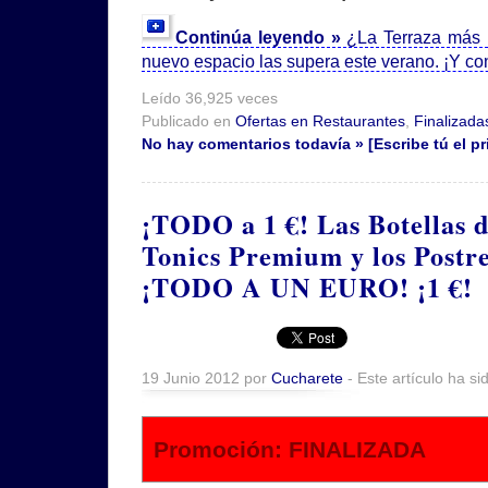
Continúa leyendo »
¿La Terraza más
nuevo espacio las supera este verano. ¡Y co
Leído 36,925 veces
Publicado en
Ofertas en Restaurantes
,
Finalizada
No hay comentarios todavía » [Escribe tú el pr
¡TODO a 1 €! Las Botellas d
Tonics Premium y los Postre
¡TODO A UN EURO! ¡1 €!
19 Junio 2012 por
Cucharete
- Este artículo ha si
Promoción: FINALIZADA