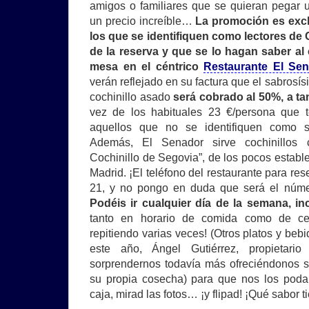
amigos o familiares que se quieran pegar 
un precio increíble…
La promoción es excl
los que se identifiquen como lectores de
de la reserva y que se lo hagan saber al
mesa en el céntrico
Restaurante El Se
verán reflejado en su factura que el sabrosís
cochinillo asado
será cobrado al 50%, a ta
vez de los habituales 23 €/persona que 
aquellos que no se identifiquen como s
Además, El Senador sirve cochinillos
Cochinillo de Segovia”, de los pocos establ
Madrid. ¡El teléfono del restaurante para re
21, y no pongo en duda que será el númer
Podéis ir cualquier día de la semana, i
tanto en horario de comida como de c
repitiendo varias veces! (Otros platos y beb
este año, Ángel Gutiérrez, propietari
sorprendernos todavía más ofreciéndonos s
su propia cosecha) para que nos los poda
caja, mirad las fotos… ¡y flipad! ¡Qué sabor 