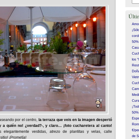
Últi
Amor
¡Sól
cord
50% 
Casa
Cuch
los 
Rest
Doña
Vie
Cuch
Camp
Medi
Curs
¡Tod
50% 
Espe
paseando por el centro,
la terraza que veis en la imagen despertó
Romá
y a quién no! ¿verdad?-, y claro… ¡foto cucharetera al canto!
€/pe
 elegantemente vestidas, atrezo de plantitas y velas, calle
de S
itio! ¡Prometía!