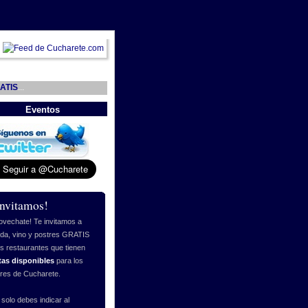
ATIS
...
Eventos
invitamos!
ovechate! Te invitamos a
da, vino y postres GRATIS
os restaurantes que tienen
tas disponibles
para los
ores de Cucharete.
 solo debes indicar al