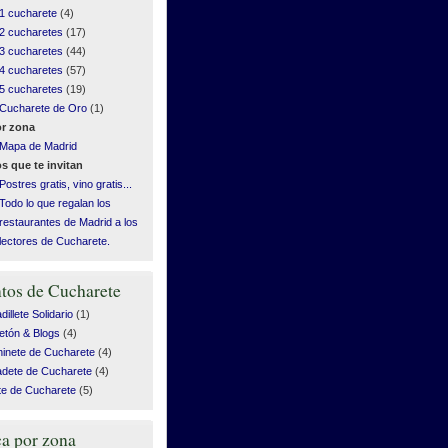
1 cucharete
(4)
2 cucharetes
(17)
3 cucharetes
(44)
4 cucharetes
(57)
5 cucharetes
(19)
Cucharete de Oro
(1)
r zona
Mapa de Madrid
s que te invitan
Postres gratis, vino gratis...
Todo lo que regalan los
restaurantes de Madrid a los
lectores de Cucharete.
tos de Cucharete
illete Solidario
(1)
etón & Blogs
(4)
inete de Cucharete
(4)
dete de Cucharete
(4)
te de Cucharete
(5)
a por zona