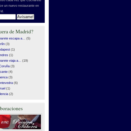
ice un nuevo restaurante en
id.
uera de Madrid?
harete escapa a…
(5)
rlín
(3)
dapest
(1)
ndres
(1)
arete viaja a…
(19)
Coruña
(3)
icante
(4)
uenca
(3)
ntevedra
(6)
ruel
(1)
lencia
(2)
boraciones