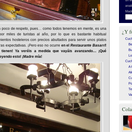
anal
Madr
un poco de respeto, pues… como todos tenemos en mente, es una
¿Y f
 por miles de turistas al año, por lo que es bastante habitual
Cuc
mientos hosteleros con precios abultados para servir unos platos
Be
as expectativas. ¡Pero eso no ocurre
en el
Restaurante Basarri
!
Bu
 tienen! Ya veréis a medida que vayáis avanzando… ¡Qué
Lo
leyendo esto! ¡Madre mía!
Cuch
A 
Al
C
Po
Te
Va
Cola