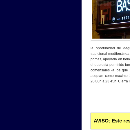
la oportunidad de deg
tradicional mediterráne
primas, apoyada en todo
el que está permitido fu
comensales -a los que
aceptan como máximo 2
20:00h a 23:45h. Cierra 
AVISO: Este res