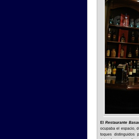
El
Restaurante Basar
ocupaba el espacio, d
toques distinguidos 