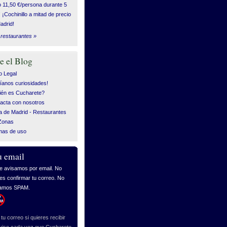
o 11,50 €/persona durante 5
! ¡Cochinillo a mitad de precio
adrid!
restaurantes »
e el Blog
o Legal
íanos curiosidades!
én es Cucharete?
acta con nosotros
 de Madrid - Restaurantes
Zonas
mas de uso
u email
tu correo si quieres recibir
viso cada vez que Cucharete