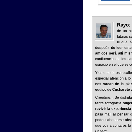
Rayo
de un nu
futuras s
III que 
después de leer este
amigos será allí mi
confluencia de los ca
espacio en el que se ce
Y es una de esas calle
especial atención a l
nos sacan de la pla
equipo de Cucharete a
Creedme… Se disfruta 
tanta fotografía sug
revivir la experienci
pasa mal! al pensar 
poder saborearse obs
que voy a contaros la
Basarri
.