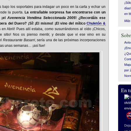
¡Sól
 bajo los soportales para indagar un poco en la carta y echar un
días
desde la puerta.
La entrañable sorpresa fue encontrarse con un
en M
a ¡el
Avenencia Vendima Seleccionada 2005
! ¿Recordáis ese
Más 
ibera del Duero? ¡Sí! ¡El mismo! ¡El vino del mítico
Chuletón &
en Abril! Pues allí estaba, como susurrándonos al oído ¡Chicos,
Sobr
te sitio! Nos os pienso mentir, y desde que vi ese vino en su
el
Restaurante Basarri
, sería una de las próximas incorporaciones
Avis
as unas semanas… ¡así fue!
¡Env
¿Qui
Cont
Mapa
por 
Nor
En t
Deja 
un a