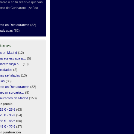
rero o en tu reserva que vas
arte de Cucharete! ¡Así de
tas en Restaurantes
(82)
nalizadas
(82)
iones
s en Madrid
(12)
harete escapa a…
(5)
arete viaja a…
(19)
osidades
(2)
as señaladas
(13)
cias
(36)
tas en Restaurantes
(82)
uevan su carta…
(9)
aurantes de Madrid
(153)
r precio
15 € - 25 €
(63)
25 € - 35 €
(54)
35 € - 45 €
(50)
45 € - ?? €
(37)
r puntuación