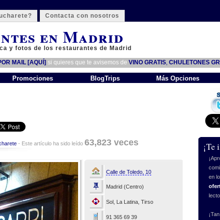
ucharete?
Contacta con nosotros
ntes en Madrid
ca y fotos de los restaurantes de Madrid
OR MAIL [AQUÍ]
si quieres que te avisemos de
VINO GRATIS
,
CHULETONES GR
Promociones
BlogTrips
Más Opciones
63,823 veces
harete
- Este artículo ha sido leído
¡Te 
¡Apr
comi
Calle de Toledo, 10
en l
ofer
Madrid (Centro)
lect
Sol, La Latina, Tirso
¡Tan
91 365 69 39