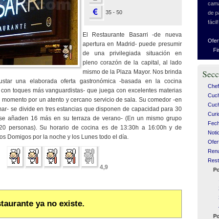
cama
35 - 50
de p
fácil!
El Restaurante Basarri -de nueva
Ofer
apertura en Madrid- puede presumir
Fi
de una privilegiada situación en
pleno corazón de la capital, al lado
mismo de la Plaza Mayor. Nos brinda
Secc
ustar una elaborada oferta gastronómica -basada en la cocina
Chef
a con toques más vanguardistas- que juega con excelentes materias
Cuc
 momento por un atento y cercano servicio de sala. Su comedor -en
Cuch
mar- se divide en tres estancias que disponen de capacidad para 30
Curi
 se añaden 16 más en su terraza de verano- (En un mismo grupo
Fech
0 personas). Su horario de cocina es de 13:30h a 16:00h y de
Noti
los Domigos por la noche y los Lunes todo el día.
Ofer
Ren
Rest
4,9
Po
taurante ya no existe.
Po