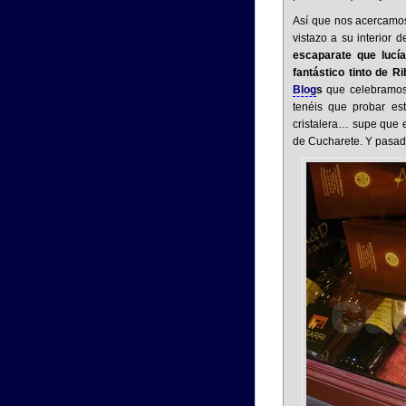
Así que nos acercamos
vistazo a su interior 
escaparate que lucí
fantástico tinto de R
Blog
s
que celebramos 
tenéis que probar es
cristalera… supe que 
de Cucharete. Y pasad