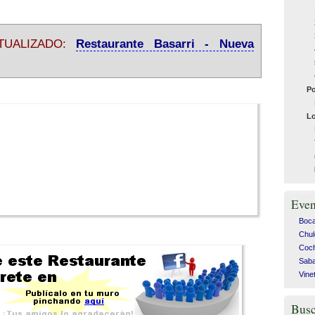
TUALIZADO:
Restaurante Basarri - Nueva
Po
Lo
Even
Bocad
Chul
Coch
Saba
Vine
Busc