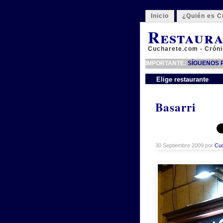
Inicio
¿Quién es C
Restaura
Cucharete.com - Cróni
IMPORTANTE:
SÍGUENOS P
Elige restaurante
Basarri
30 Septiembre 2009 por
Cuc