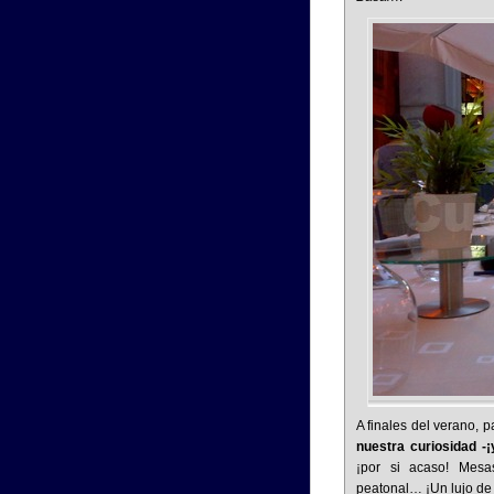
A finales del verano, 
nuestra curiosidad -¡
¡por si acaso! Mesas
peatonal… ¡Un lujo de s