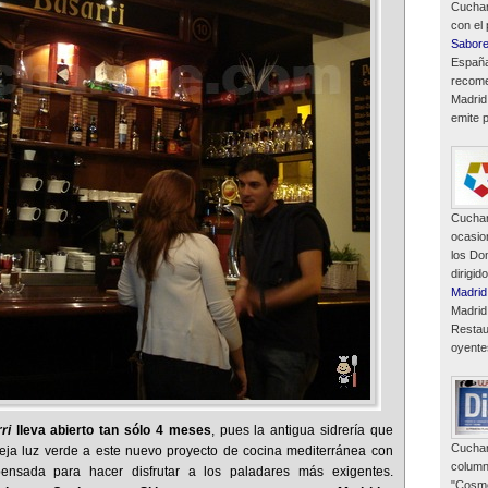
Cuchar
con el
Sabor
España
recome
Madrid
emite p
Cuchar
ocasio
los Do
dirigid
Madrid
Madrid
Restau
oyente
ri
lleva abierto tan sólo 4 meses
, pues la antigua sidrería que
Cuchar
eja luz verde a este nuevo proyecto de cocina mediterránea con
column
pensada para hacer disfrutar a los paladares más exigentes.
"Cosmó