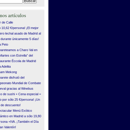
mos artículos
 de Calle
o 10,62 €/persona! ¡El mejor
ero lechal asado de Madrid al
durante únicamente 5 días!
 Peto
areteamos a Charo Val en
“Martes con Estrella” del
aurante Éccola de Madrid
 Adelita
tnam Mekong
arete disfrutó del
eonato Mundial de Combate
eval gracias al Winebus
o de sushi + Cena especial =
o por sólo 25 €/persona! ¡Un
de descuento!
ctacular Menú Exótico
ntico en Madrid a sólo 19,80
rsona +IVA. ¡También el Día
an Valentín!