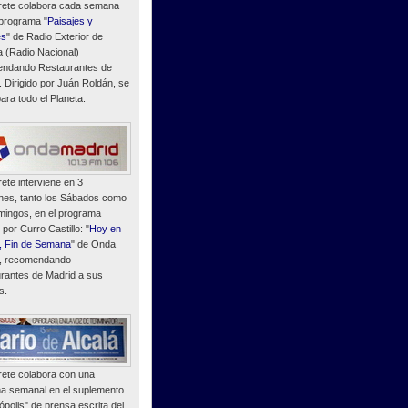
ete colabora cada semana
 programa "
Paisajes y
es
" de Radio Exterior de
 (Radio Nacional)
ndando Restaurantes de
. Dirigido por Juán Roldán, se
ara todo el Planeta.
ete interviene en 3
nes, tanto los Sábados como
mingos, en el programa
o por Curro Castillo: "
Hoy en
, Fin de Semana
" de Onda
, recomendando
rantes de Madrid a sus
s.
ete colabora con una
a semanal en el suplemento
polis" de prensa escrita del