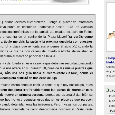
:
Queridos lectores cuchareteros… tengo el placer de informaros
evo punto de encuentro -inamovible desde 1848- en vuestras
alidas gastronómicas por la capital: ¡La estatua ecuestre de Felipe
se encuentra en el centro de la Plaza Mayor!
Ya veréis como
 artículo me dais la razón y la próxima quedada con vuestros
smo
. Una plaza que remonta sus orígenes al siglo XV, cuando la
minos -a día de hoy calles- de Toledo y Atocha delimitaban el
lebraba el mercado principal de la villa.
El
Map
Madri
s -la de Toledo en este caso- la que debemos recordar, prestando
Cuchar
o que nos ofrece en su número 10, pues
de las nueve puertas que
muy sen
za, sólo una nos guía hacia el
Restaurante Basarri
, donde el
a la zo
l completo disfrutó de una cena de lujo
.
mucho escribiendo un capítulo como el que hoy nos ocupa, pues
Busc
erente despierta irrefrenablemente las ganas de regresar para
a de nuevo en primera persona
, pero… ¡no os creáis! ¡también se
Pued
que hoy no toca degustar esos riquísimos placeres que parecen
busc
ervando detenidamente las imágenes. Pero… vayamos por partes,
comp
 historia completa de cómo descubrimos nosotros el
Restaurante
"Pac