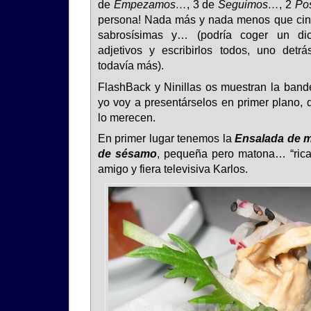
de
Empezamos…
, 3 de
Seguimos…
, 2
Pos
persona! Nada más y nada menos que cinc
sabrosísimas y… (podría coger un dic
adjetivos y escribirlos todos, uno detrá
todavía más).
FlashBack y Ninillas os muestran la bandej
yo voy a presentárselos en primer plano, 
lo merecen.
En primer lugar tenemos la
Ensalada de m
de sésamo
, pequeña pero matona… “rica 
amigo y fiera televisiva Karlos.