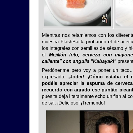
Mientras nos relamíamos con los diferen
muestra FlashBack- probando el de aceituna
los integrales con semillas de sésamo y h
el
Mejillón frito, cerveza con mayon
caliente” con anguila “Kabayaki”
present
Perdónenme pero voy a poner un taco…
expresado:
¡Joder! ¡Cómo estaba el m
podéis apreciar la espuma de cerveza
recuerdo con agrado ese puntito pican
pues te deja literalmente echo un flan al c
de sal. ¡Delicioso! ¡Tremendo!