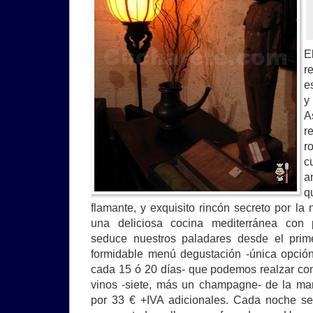
E
r
e
y
A
r
r
c
a
q
flamante, y exquisito rincón secreto por la 
una deliciosa cocina mediterránea con 
seduce nuestros paladares desde el prime
formidable menú degustación -única opció
cada 15 ó 20 días- que podemos realzar con
vinos -siete, más un champagne- de la ma
por 33 € +IVA adicionales. Cada noche 