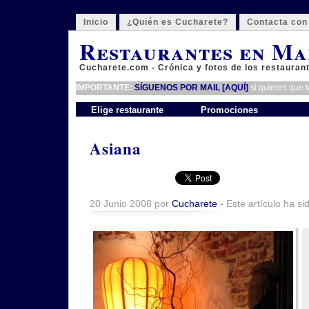
Inicio
¿Quién es Cucharete?
Contacta con
Restaurantes en Ma
Cucharete.com - Crónica y fotos de los restauran
IMPORTANTE:
SÍGUENOS POR MAIL [AQUÍ]
si quieres que 
Elige restaurante
Promociones
Asiana
20 Junio 2008 por
Cucharete
- Este artículo ha si