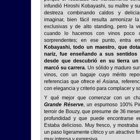
infundió Hiroshi Kobayashi, su maître y su
destreza combinando caldos y delic
imaginar, bien fácil resulta armonizar l
exclusivas y de alto standing, pero la ve
cuando lo hacemos con vinos poco 
sorprendentes; en ese punto, entra 
Kobayashi, todo un maestro, que dota
nariz, fue enseñando a sus sentidos 
desde que descubrió en su tierra un
marcó su carrera
. Un sólido y maduro su
vinos, con un bagaje cuyo mérito rep
referencias que ofrece el
Asiana
, referen
con elegancia y criterio para complacer y s
Y qué mejor que comenzar con un c
Grande Réserve
, un espumoso 100% Pin
terroir de Bouzy, que presume de 36 mese
profundidad y que puede encontrarse e
Estaba delicioso. Muy fresco, y mostraba 
un paso ligeramente cítrico y un atractivo f
muy intensa y expresiva.