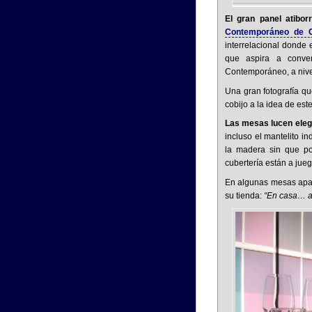
El gran panel atibo
Contemporáneo de Ca
interrelacional donde
que aspira a conver
Contemporáneo, a nivel
Una gran fotografía q
cobijo a la idea de est
Las mesas lucen ele
incluso el mantelito i
la madera sin que por 
cubertería están a jueg
En algunas mesas apar
su tienda:
“En casa… a