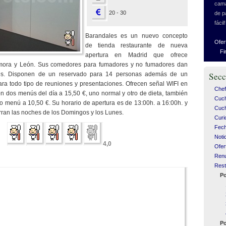
cama
20 - 30
de p
fácil!
Barandales es un nuevo concepto
Ofer
de tienda restaurante de nueva
Fi
apertura en Madrid que ofrece
amora y León. Sus comedores para fumadores y no fumadores dan
es. Disponen de un reservado para 14 personas además de un
Secc
ara todo tipo de reuniones y presentaciones. Ofrecen señal WIFI en
Chef
on dos menús del día a 15,50 €, uno normal y otro de dieta, también
Cuc
o menú a 10,50 €. Su horario de apertura es de 13:00h. a 16:00h. y
Cuch
rran las noches de los Domingos y los Lunes.
Curi
Fech
Noti
4,0
Ofer
Ren
Rest
Po
Po