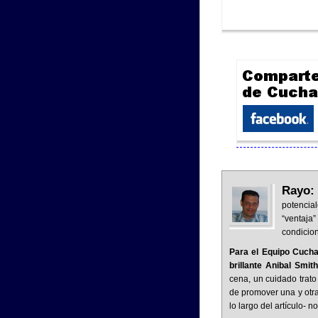
Rayo
potencial
“ventaja
condicion
Para el Equipo Cuch
brillante Anibal Smit
cena, un cuidado trato
de promover una y otra
lo largo del artículo- 