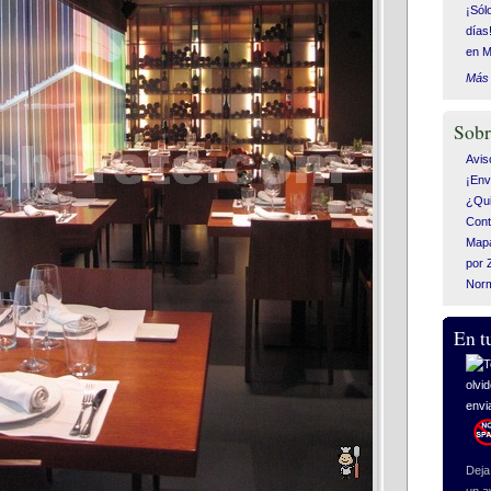
¡Sól
días
en M
Más 
Sobr
Avis
¡Env
¿Qui
Cont
Mapa
por 
Nor
En t
Deja 
un a