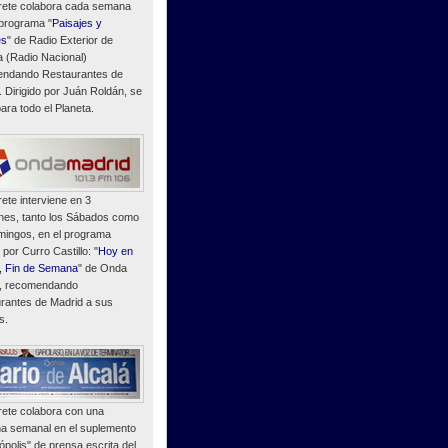
ete colabora cada semana
 programa "
Paisajes y
es
" de Radio Exterior de
 (Radio Nacional)
ndando Restaurantes de
. Dirigido por Juán Roldán, se
ara todo el Planeta.
ete interviene en 3
nes, tanto los Sábados como
mingos, en el programa
o por Curro Castillo: "
Hoy en
, Fin de Semana
" de Onda
, recomendando
rantes de Madrid a sus
s.
ete colabora con una
a semanal en el suplemento
polis" de prensa escrita del