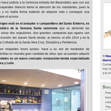
 hace justicia a la luminosa entrada del
Barandales
, que con sus
aparates blancos llama la atención de los viandantes, pues la
s y no había forma material de alejarse más y conseguir una
ase el acceso.
origen está en el avisador o campanillero del Santo Entierro, es
mático de la Semana Santa zamorana
que va abriendo las
 sonar dos esquilones -dos grandes campanas que agarra con
rocesión del Jueves Santo desde -al menos- el año 1614 y en la
la Cofradía de la Santa Vera Cruz, Disciplina y Penitencia.
por relajantes tonos azules- hace a su vez de mostrador de
inillas os muestra gran cantidad de ellos- que se pueden adquirir
El
Map
ndales es un nuevo concepto restaurante-tienda especializado
Madri
ra y León
.
Cuchar
muy sen
a la zo
Busc
Pued
busc
comp
"Pac