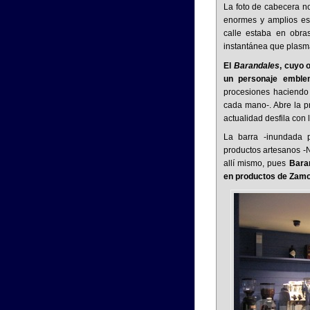
La foto de cabecera no
enormes y amplios esc
calle estaba en obra
instantánea que plasm
El
Barandales
, cuyo 
un personaje emble
procesiones haciendo
cada mano-. Abre la p
actualidad desfila con 
La barra -inundada 
productos artesanos -N
allí mismo, pues
Bara
en productos de Zamo