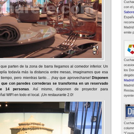
Cuchar
con el
Sabor
España
recome
Madrid
emite p
Cuchar
ocasio
 que parten de la zona de barra llegamos al comedor inferior. Un
los Do
plía todavía más la distancia entre mesas, imaginamos que esa
dirigid
l tiempo, pero mientras tanto… ¡hay que aprovecharse!
Disponen
Madrid
 que con paredes correderas se transforma en un reservado
Madrid
e 14 personas
. Así mismo, disponen de proyector para
Restau
al WIFI en todo el local. ¡Un restaurante 2.0!
oyente
Cuchar
column
"Cosmó