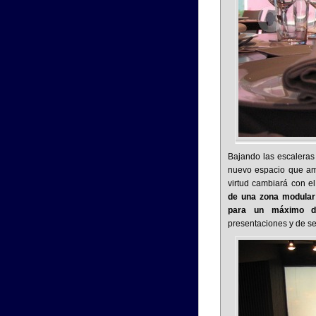
Bajando las escaleras
nuevo espacio que am
virtud cambiará con e
de una zona modular
para un máximo d
presentaciones y de señ