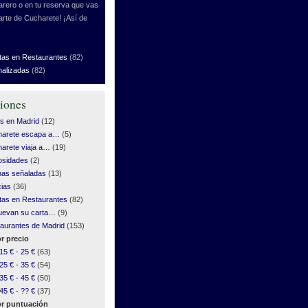
rero o en tu reserva que vas
arte de Cucharete! ¡Así de
tas en Restaurantes
(82)
nalizadas
(82)
iones
s en Madrid
(12)
harete escapa a…
(5)
arete viaja a…
(19)
osidades
(2)
as señaladas
(13)
cias
(36)
tas en Restaurantes
(82)
uevan su carta…
(9)
aurantes de Madrid
(153)
r precio
15 € - 25 €
(63)
25 € - 35 €
(54)
35 € - 45 €
(50)
45 € - ?? €
(37)
r puntuación