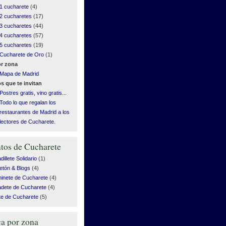
1 cucharete
(4)
2 cucharetes
(17)
3 cucharetes
(44)
4 cucharetes
(57)
5 cucharetes
(19)
Cucharete de Oro
(1)
r zona
Mapa de Madrid
s que te invitan
Postres gratis, vino gratis...
Todo lo que regalan los
restaurantes de Madrid a los
lectores de Cucharete.
tos de Cucharete
illete Solidario
(1)
etón & Blogs
(4)
inete de Cucharete
(4)
dete de Cucharete
(4)
te de Cucharete
(5)
a por zona