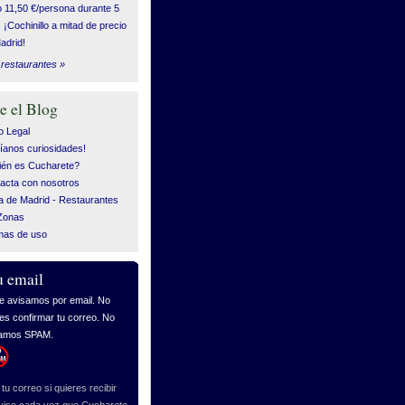
o 11,50 €/persona durante 5
! ¡Cochinillo a mitad de precio
adrid!
restaurantes »
e el Blog
o Legal
íanos curiosidades!
én es Cucharete?
acta con nosotros
 de Madrid - Restaurantes
Zonas
mas de uso
u email
tu correo si quieres recibir
viso cada vez que Cucharete