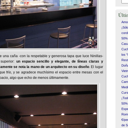
Últi
Amor
¡Sól
cord
50% 
Casa
Cuch
los 
e una caña -con la respetable y generosa tapa que luce Ninillas-
Rest
superior:
un espacio sencillo y elegante, de líneas claras y
Doña
ramente se nota la mano de un arquitecto en su diseño
. El lugar
Vie
que frío, y se agradece muchísimo el espacio entre mesas con el
Cuch
spacio, algo que echo de menos últimamente.
Camp
Medi
Curs
¡Tod
50% 
Espe
Romá
€/pe
de S