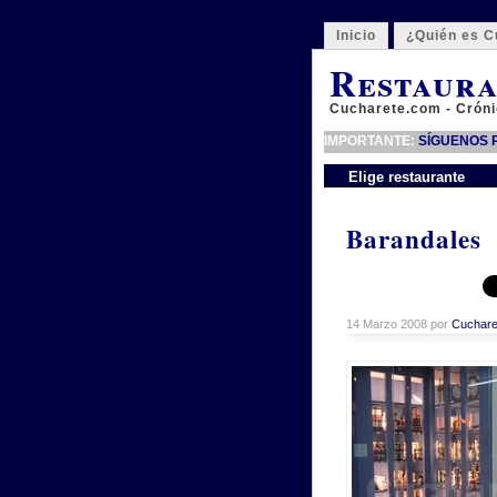
Inicio
¿Quién es C
Restaura
Cucharete.com - Cróni
IMPORTANTE:
SÍGUENOS P
Elige restaurante
Barandales
14 Marzo 2008 por
Cuchare