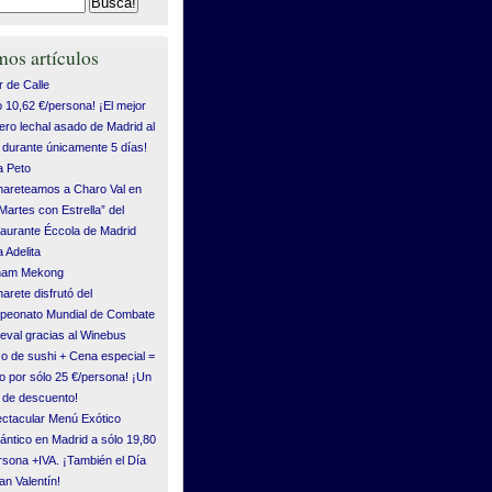
mos artículos
 de Calle
o 10,62 €/persona! ¡El mejor
ero lechal asado de Madrid al
durante únicamente 5 días!
 Peto
areteamos a Charo Val en
“Martes con Estrella” del
aurante Éccola de Madrid
 Adelita
tnam Mekong
arete disfrutó del
eonato Mundial de Combate
eval gracias al Winebus
o de sushi + Cena especial =
o por sólo 25 €/persona! ¡Un
de descuento!
ctacular Menú Exótico
ntico en Madrid a sólo 19,80
rsona +IVA. ¡También el Día
an Valentín!