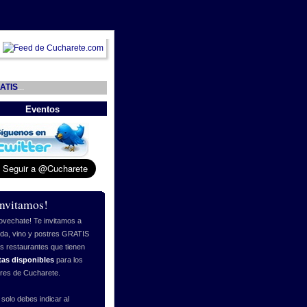
ATIS
...
Eventos
invitamos!
ovechate! Te invitamos a
da, vino y postres GRATIS
os restaurantes que tienen
tas disponibles
para los
ores de Cucharete.
 solo debes indicar al