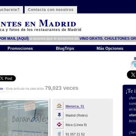
ucharete?
Contacta con nosotros
ntes en Madrid
ca y fotos de los restaurantes de Madrid
OR MAIL [AQUÍ]
si quieres que te avisemos de
VINO GRATIS
,
CHULETONES GR
Promociones
BlogTrips
Más Opciones
79,023 veces
te
- Este artículo ha sido leído
¡Te 
¡Apr
comi
Menorca, 31
en l
ofer
Madrid (Retiro)
lect
Ibiza (Línea 9)
¡Tan
91 557 21 52