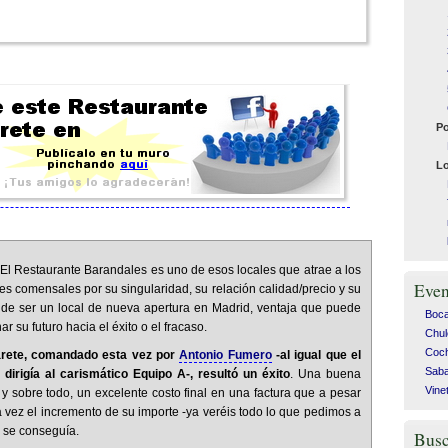
Po
Lo
:
El Restaurante Barandales es uno de esos locales que atrae a los
Even
es comensales por su singularidad, su relación calidad/precio y su
” de ser un local de nueva apertura en Madrid, ventaja que puede
Bocad
ar su futuro hacia el éxito o el fracaso.
Chul
Coch
arete, comandado esta vez por
Antonio Fumero
-al igual que el
Saba
h dirigía al carismático Equipo A-, resultó un éxito
. Una buena
Vine
 y sobre todo, un excelente costo final en una factura que a pesar
 vez el incremento de su importe -ya veréis todo lo que pedimos a
no se conseguía.
Busc