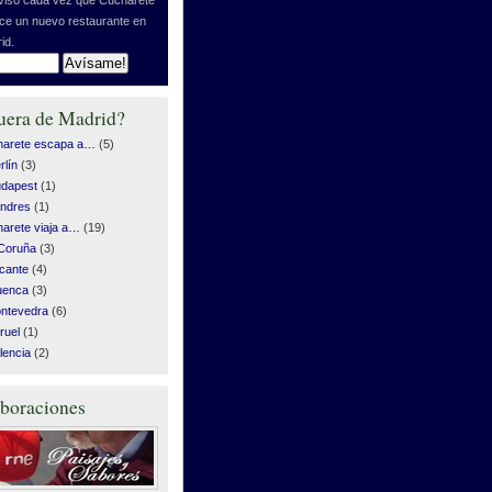
ice un nuevo restaurante en
id.
uera de Madrid?
harete escapa a…
(5)
rlín
(3)
dapest
(1)
ndres
(1)
arete viaja a…
(19)
Coruña
(3)
icante
(4)
uenca
(3)
ntevedra
(6)
ruel
(1)
lencia
(2)
boraciones