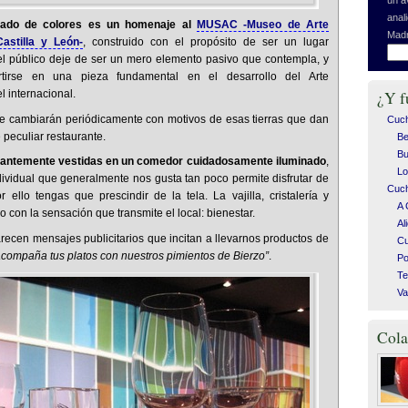
anal
rrado de colores es un homenaje al
MUSAC -Museo de Arte
Madr
stilla y León-
, construido con el propósito de ser un lugar
 el público deje de ser un mero elemento pasivo que contempla, y
tirse en una pieza fundamental en el desarrollo del Arte
¿Y f
 internacional.
ue cambiarán periódicamente con motivos de esas tierras que dan
Cuc
e peculiar restaurante.
Be
Bu
gantemente vestidas en un comedor cuidadosamente iluminado
,
Lo
ndividual que generalmente nos gusta tan poco permite disfrutar de
Cuch
ello tengas que prescindir de la tela. La vajilla, cristalería y
A 
o con la sensación que transmite el local: bienestar.
Al
ecen mensajes publicitarios que incitan a llevarnos productos de
C
compaña tus platos con nuestros pimientos de Bierzo”
.
Po
Te
Va
Cola