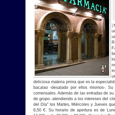
¡
u
u
R
F
b
l
n
e
u
deliciosa materia prima que es la especialida
bacalao -desalado por ellos mismos-. S
comensales. Además de las entradas de su 
de grupo -atendiendo a los intereses del cli
del Día” los Martes, Miércoles y Jueves que
6,50 €. Su horario de apertura es de Lu