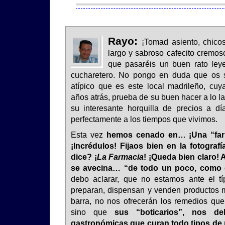
Rayo:
¡Tomad asiento, chico
largo y sabroso cafecito cremos
que pasaréis un buen rato ley
cucharetero. No pongo en duda que os s
atípico que es este local madrileño, cuy
años atrás, prueba de su buen hacer a lo la
su interesante horquilla de precios a d
perfectamente a los tiempos que vivimos.
Esta vez
hemos cenado en… ¡Una “farm
¡Incrédulos! Fijaos bien en la fotogra
dice? ¡
La Farmacia
! ¡Queda bien claro! 
se avecina… “de todo un poco, como 
debo aclarar, que no estamos ante el tí
preparan, dispensan y venden productos me
barra, no nos ofrecerán los remedios que
sino que
sus “boticarios”, nos de
gastronómicas que curan todo tipos de m