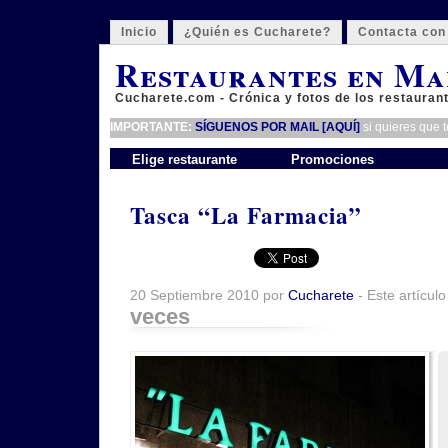
Inicio
¿Quién es Cucharete?
Contacta con
Restaurantes en Ma
Cucharete.com - Crónica y fotos de los restauran
IMPORTANTE:
SÍGUENOS POR MAIL [AQUÍ]
si quieres que 
Elige restaurante
Promociones
Tasca “La Farmacia”
20 Septiembre 2010 por
Cucharete
- Este artículo
veces