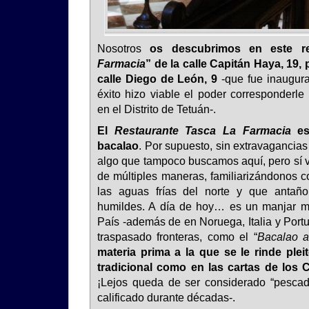
Nosotros
os descubrimos en este re
Farmacia
” de la calle Capitán Haya, 19, 
calle Diego de León, 9
-que fue inaugura
éxito hizo viable el poder corresponder
en el Distrito de Tetuán-.
El
Restaurante Tasca La Farmacia
es
bacalao
. Por supuesto, sin extravagancias
algo que tampoco buscamos aquí, pero sí 
de múltiples maneras, familiarizándonos c
las aguas frías del norte y que anta
humildes. A día de hoy… es un manjar m
País -además de en Noruega, Italia y Port
traspasado fronteras, como el “
Bacalao al
materia prima a la que se le rinde plei
tradicional como en las cartas de los 
¡Lejos queda de ser considerado “pescad
calificado durante décadas-.