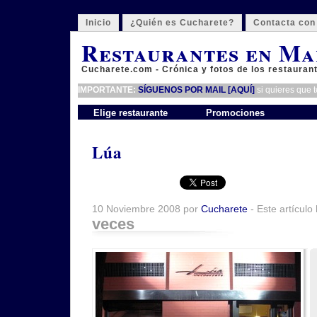
Inicio
¿Quién es Cucharete?
Contacta con
Restaurantes en Ma
Cucharete.com - Crónica y fotos de los restauran
IMPORTANTE:
SÍGUENOS POR MAIL [AQUÍ]
si quieres que 
Elige restaurante
Promociones
Lúa
10 Noviembre 2008 por
Cucharete
- Este artículo
veces