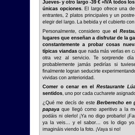
Jueves- y otro largo -39 € +IVA todos lo
únicas opciones
. El largo ofrece una d
entrantes, 2 platos principales y un postre
elegir del largo. La bebida y el cubierto con
Personalmente, considero que
el
Resta
lugares que enseñan a disfrutar de la ga
constantemente a probar cosas nueva
típicas viandas
que nada más verlas en ca
otra vez al servicio. Te sorprende dí
probablemente jamás pedirías si tuvies
finalmente logran seducirte experimentan
vividas con anterioridad.
Comer o cenar en el
Restaurante Lú
sentidos
, uno por cada cucharete asignad
¿Qué me decís de este
Berberecho en 
papaya
que llegó como aperitivo a la 
podáis ni olerlo! ¡Ya no digo probarlo! ¡F
ya la veis… y el sabor… os lo digo y
imagináis viendo la foto. ¡Vaya si no!