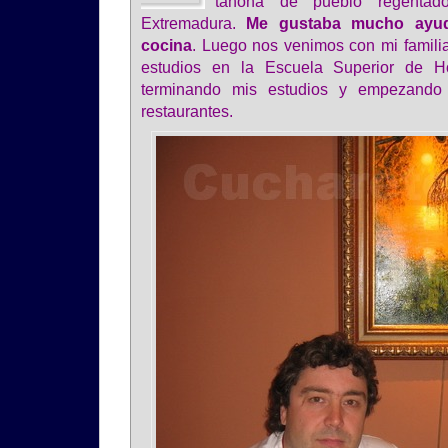
tahona de pueblo regenta
Extremadura.
Me gustaba mucho ayud
cocina
. Luego nos venimos con mi famil
estudios en la Escuela Superior de Ho
terminando mis estudios y empezando a
restaurantes.