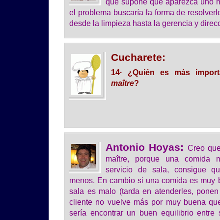
que supone que aparezca uno m
el problema buscaría la forma de resolve
desde la limpieza hasta la gerencia y direc
Cucharete:
14· ¿Quién es más import
maître
?
Antonio Hoyas:
Creo que
maître, porque una comida 
servicio de sala, consigue q
menos. En cambio si una comida es muy b
sala es malo (tarda en atenderles, ponen 
cliente no vuelve más por muy buena que
sería encontrar un buen equilibrio entre 