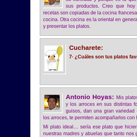
sus productos. Creo que hoy
recetas son copiadas de la cocina frances
cocina. Otra cocina es la oriental en genera
y presentar los platos.
Cucharete:
7· ¿Cuáles son tus platos fav
Antonio Hoyas:
Mis plato
y los arroces en sus distintas 
guisos, dan una gran variedad 
los arroces, te permiten acompañarlos con 
Mi plato ideal… sería ese plato que hicie
nuestras madres y abuelas que tanto nos 