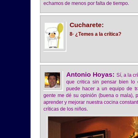
echamos de menos por falta de tiempo.
Cucharete:
8· ¿Temes a la crítica?
Antonio Hoyas:
Sí, a la c
que critica sin pensar bien l
puede hacer a un equipo de tr
gente me dé su opinión (buena o mala), 
aprender y mejorar nuestra cocina constan
críticas de los niños.