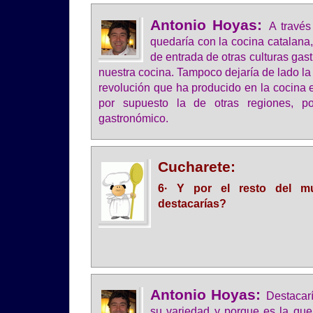
Antonio Hoyas:
A travé
quedaría con la cocina catalana,
de entrada de otras culturas ga
nuestra cocina. Tampoco dejaría de lado la
revolución que ha producido en la cocina 
por supuesto la de otras regiones, po
gastronómico.
Cucharete:
6· Y por el resto del 
destacarías?
Antonio Hoyas:
Destacarí
su variedad y porque es la qu