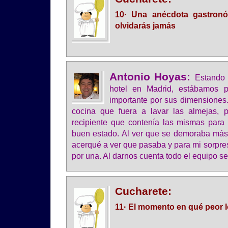
10· Una anécdota gastron
olvidarás jamás
Antonio Hoyas:
Estando 
hotel en Madrid, estábamos 
importante por sus dimensiones
cocina que fuera a lavar las almejas, p
recipiente que contenía las mismas para v
buen estado. Al ver que se demoraba más
acerqué a ver que pasaba y para mi sorpre
por una. Al darnos cuenta todo el equipo se 
Cucharete:
11· El momento en qué peor 