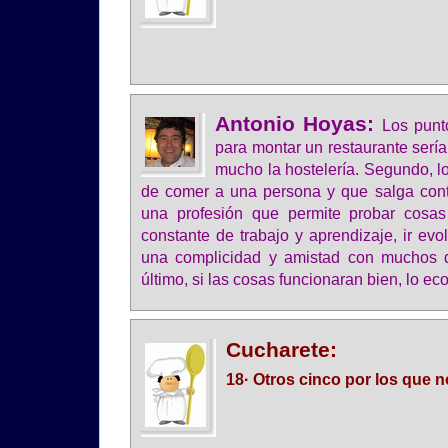
Antonio Hoyas:
Los punt
para montar un restaurante serí
mucho la hostelería. Segundo, lo
de comer a una persona y que salga cont
una profesión que permite probar cosas
constante de trabajo y aprendizaje, ir evo
una complicidad y amistad con muchos de
último, si las cosas funcionaran bien, lo e
Cucharete:
18· Otros cinco por los que 