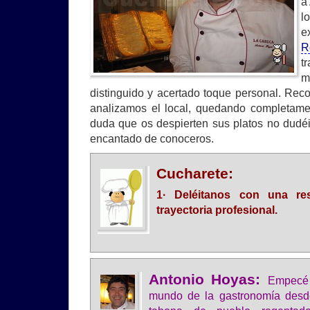
a
l
e
R
t
m
distinguido y acertado toque personal. Rec
analizamos el local, quedando completamen
duda que os despierten sus platos no dudéi
encantado de conoceros.
Cucharete:
1· Deléitanos con una re
trayectoria profesional.
Antonio Hoyas:
Empecé 
mundo de la gastronomía des