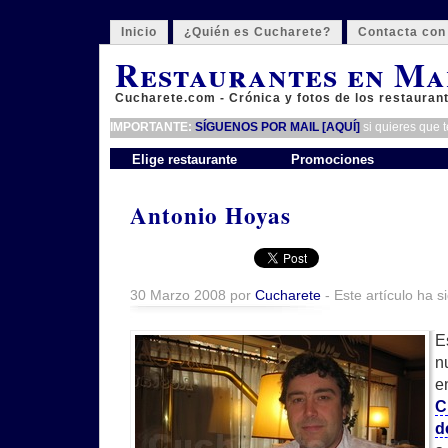
Inicio
¿Quién es Cucharete?
Contacta con
Restaurantes en Ma
Cucharete.com - Crónica y fotos de los restauran
IMPORTANTE:
SÍGUENOS POR MAIL [AQUÍ]
si quieres que 
Elige restaurante
Promociones
Antonio Hoyas
30 Marzo 2008 por
Cucharete
- Este artículo ha s
E
n
e
C
d