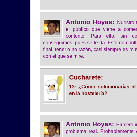
Antonio Hoyas:
Nuestro 
el público que viene a come
contento. Para ello, sin c
conseguimos, pues se le da. Esto no conll
final, tener o no razón, casi siempre es muy
con el que se mire.
Cucharete:
13· ¿Cómo solucionarías el
en la hostelería?
Antonio Hoyas:
Primero i
problema real. Probablemente 