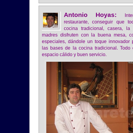
Antonio Hoyas:
In
restaurante, conseguir que t
cocina tradicional, casera, l
madres disfruten con la buena mesa, c
especiales, dándole un toque innovador 
las bases de la cocina tradicional. Tod
espacio cálido y buen servicio.