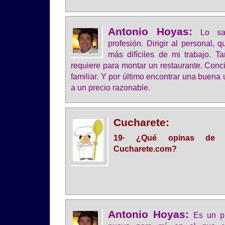
Antonio Hoyas:
Lo sa
profesión. Dirigir al personal, 
más difíciles de mi trabajo. T
requiere para montar un restaurante. Concil
familiar. Y por último encontrar una buena
a un precio razonable.
Cucharete:
19· ¿Qué opinas de 
Cucharete.com?
Antonio Hoyas:
Es un pr