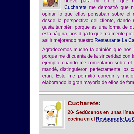
nuevo para mí, en el que 
Cucharete
me demostró que no 
opinar lo que ellos pensaban sobre el r
desde la perspectiva del cliente, dando
gusta también porque es una forma de que
esta página, nos diga lo que realmente pi
así ir mejorando nuestro
Restaurante La C
Agradecemos mucho la opinión que nos 
porque me di cuenta de la sinceridad con l
ejemplo, cuando me comentaron sobre el s
mandé, distinguieron perfectamente los 
eran. Esto me permitió corregir y mejor
elaborando la gran mayoría de ellos de for
Cucharete:
20· Sedúcenos en unas línea
cocina en el
Restaurante La