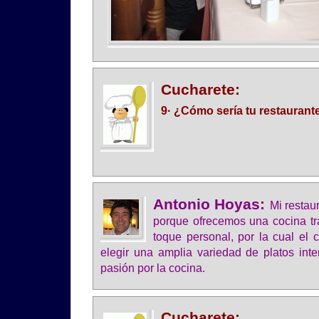
Cucharete:
9· ¿Cómo sería tu restaurante
Antonio Hoyas:
Mi restau
porque ofrecemos una cocina tra
toque personal, por la cual el c
elegir una amplia variedad de platos inte
pasión por la cocina.
Cucharete: