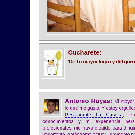
Cucharete:
15· Tu mayor logro y del que 
Antonio Hoyas:
Mi mayor 
lo que me gusta. Y estoy orgullo
Restaurante La Casuca
, te
conocimientos y mi experiencia per
profesionales, me haya elegido para dirigi
importante, dejándome actuar libremente baj