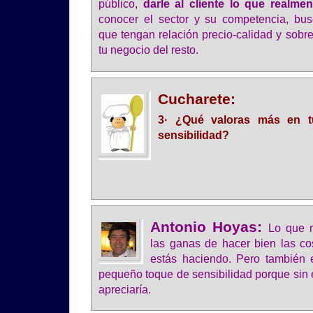
público,
darle al cliente lo que realme
conocer el sector y su competencia, bu
que tengan relación precio-calidad y sobre 
tu negocio del resto.
Cucharete:
3· ¿Qué valoras más en t
sensibilidad?
Antonio Hoyas:
Lo que m
las ganas de hacer bien las co
estás haciendo. Pero también 
pequeño toque de sensibilidad porque sin e
apreciaría.