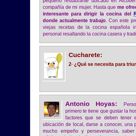
pequeño restaurante ubicado en Alcobe
compañía de mi mujer. Hasta que
me ofre
interesante para dirigir la cocina del
donde actualmente trabajo
. Con este pr
viejas recetas de la cocina española i
personal resaltando la cocina casera y tradi
Cucharete:
2· ¿Qué se necesita para triun
Antonio Hoyas:
Pers
primero te tiene que gustar la ho
factores que se deben tener 
ubicación de local, darse a conocer, una 
mucho empeño y perseverancia, saber 