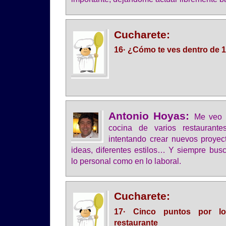
Cucharete:
16· ¿Cómo te ves dentro de 
Antonio Hoyas:
Me veo l
cocina de varios restaurant
intentando crear nuevos proyect
ideas, diferentes estilos… Y siempre busc
lo personal como en lo laboral.
Cucharete:
17· Cinco puntos por l
restaurante