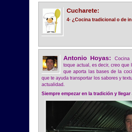
Cucharete:
4· ¿Cocina tradicional o de 
Antonio Hoyas:
Cocina 
toque actual, es decir, creo que 
que aporta las bases de la coci
que te ayuda transportar los sabores y textu
actualidad.
Siempre empezar en la tradición y llegar