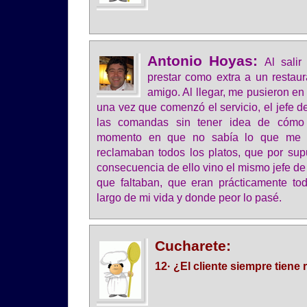
Antonio Hoyas:
Al salir
prestar como extra a un restau
amigo. Al llegar, me pusieron en
una vez que comenzó el servicio, el jefe d
las comandas sin tener idea de cómo
momento en que no sabía lo que me 
reclamaban todos los platos, que por sup
consecuencia de ello vino el mismo jefe de
que faltaban, que eran prácticamente to
largo de mi vida y donde peor lo pasé.
Cucharete:
12· ¿El cliente siempre tiene