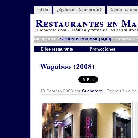
Inicio
¿Quién es Cucharete?
Contacta con
Restaurantes en Ma
Cucharete.com - Crónica y fotos de los restauran
IMPORTANTE:
SÍGUENOS POR MAIL [AQUÍ]
si quieres que 
Elige restaurante
Promociones
Wagaboo (2008)
10 Febrero 2008 por
Cucharete
- Este artículo ha