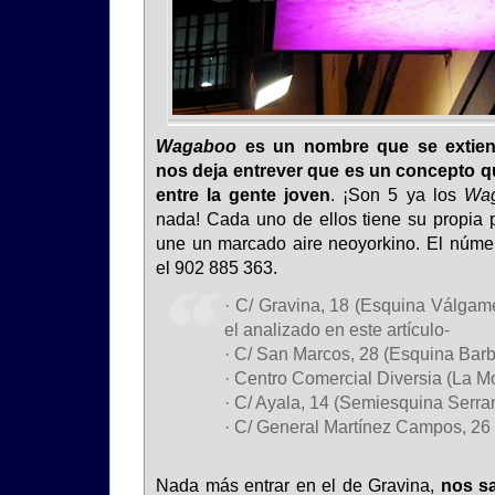
Wagaboo
es un nombre que se extien
nos deja entrever que es un concepto q
entre la gente joven
. ¡Son 5 ya los
Wa
nada! Cada uno de ellos tiene su propia 
une un marcado aire neoyorkino. El númer
el 902 885 363.
· C/ Gravina, 18 (Esquina Válgame
el analizado en este artículo-
· C/ San Marcos, 28 (Esquina Barbi
· Centro Comercial Diversia (La Mo
· C/ Ayala, 14 (Semiesquina Serra
· C/ General Martínez Campos, 26 
Nada más entrar en el de Gravina,
nos sa