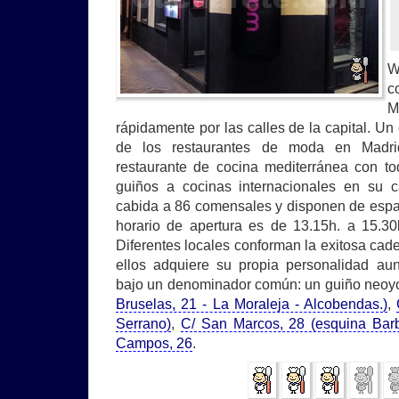
W
c
M
rápidamente por las calles de la capital. U
de los restaurantes de moda en Madri
restaurante de cocina mediterránea con toq
guiños a cocinas internacionales en su 
cabida a 86 comensales y disponen de espa
horario de apertura es de 13.15h. a 15.30
Diferentes locales conforman la exitosa c
ellos adquiere su propia personalidad au
bajo un denominador común: un guiño neoy
Bruselas, 21 - La Moraleja - Alcobendas.)
,
Serrano)
,
C/ San Marcos, 28 (esquina Barb
Campos, 26
.