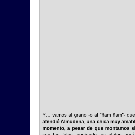
Y… vamos al grano -o al “ñam ñam”- que 
atendió Almudena, una chica muy amabl
momento, a pesar de que montamos sie
con las fotos, poniendo los platos aqu