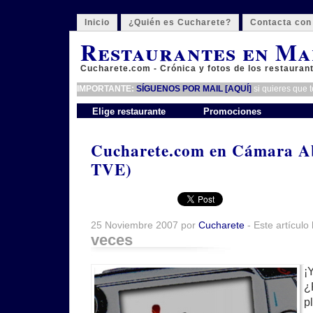
Inicio
¿Quién es Cucharete?
Contacta con
Restaurantes en Ma
Cucharete.com - Crónica y fotos de los restauran
IMPORTANTE:
SÍGUENOS POR MAIL [AQUÍ]
si quieres que 
Elige restaurante
Promociones
Cucharete.com en Cámara Abi
TVE)
25 Noviembre 2007 por
Cucharete
- Este artículo
veces
¡
¿
p