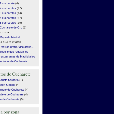
1 cucharete
(4)
2 cucharetes
(17)
3 cucharetes
(44)
4 cucharetes
(57)
5 cucharetes
(19)
Cucharete de Oro
(1)
r zona
Mapa de Madrid
s que te invitan
Postres gratis, vino gratis...
Todo lo que regalan los
restaurantes de Madrid a los
lectores de Cucharete.
tos de Cucharete
illete Solidario
(1)
etón & Blogs
(4)
inete de Cucharete
(4)
dete de Cucharete
(4)
te de Cucharete
(5)
a por zona