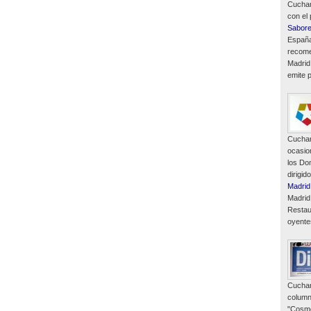
Cuchar
con el
Sabor
España
recome
Madrid
emite p
Cuchar
ocasio
los Do
dirigid
Madrid
Madrid
Restau
oyente
Cuchar
column
"Cosmó