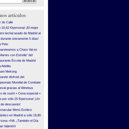
mos artículos
 de Calle
o 10,62 €/persona! ¡El mejor
ero lechal asado de Madrid al
durante únicamente 5 días!
 Peto
areteamos a Charo Val en
“Martes con Estrella” del
aurante Éccola de Madrid
 Adelita
tnam Mekong
arete disfrutó del
eonato Mundial de Combate
eval gracias al Winebus
o de sushi + Cena especial =
o por sólo 25 €/persona! ¡Un
de descuento!
ctacular Menú Exótico
ntico en Madrid a sólo 19,80
rsona +IVA. ¡También el Día
an Valentín!