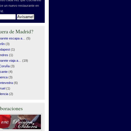
ice un nuevo restaurante en
id.
uera de Madrid?
harete escapa a…
(5)
rlín
(3)
dapest
(1)
ndres
(1)
arete viaja a…
(19)
Coruña
(3)
icante
(4)
uenca
(3)
ntevedra
(6)
ruel
(1)
lencia
(2)
boraciones