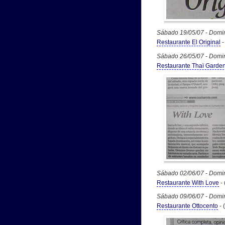
Sábado 19/05/07 - Domi
Restaurante El Original
-
Sábado 26/05/07 - Domi
Restaurante Thaï Garde
Sábado 02/06/07 - Domi
Restaurante With Love
- 
Sábado 09/06/07 - Domi
Restaurante Ottocento
- (