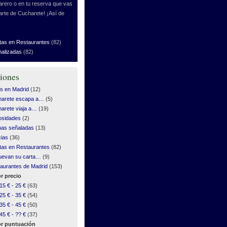
rero o en tu reserva que vas
arte de Cucharete! ¡Así de
tas en Restaurantes
(82)
nalizadas
(82)
iones
s en Madrid
(12)
harete escapa a…
(5)
arete viaja a…
(19)
osidades
(2)
as señaladas
(13)
cias
(36)
tas en Restaurantes
(82)
uevan su carta…
(9)
aurantes de Madrid
(153)
r precio
15 € - 25 €
(63)
25 € - 35 €
(54)
35 € - 45 €
(50)
45 € - ?? €
(37)
r puntuación