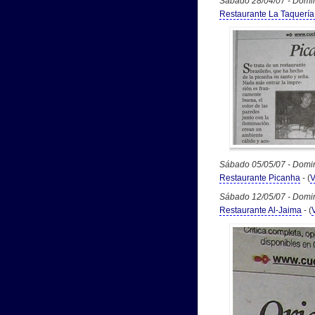
Sábado 28/04/07 - Domi
Restaurante La Taquería 
Sábado 05/05/07 - Domi
Restaurante Picanha
- (
V
Sábado 12/05/07 - Domi
Restaurante Al-Jaima
- (