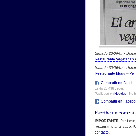
Sábado 23/06/07 - Domi
Restaurante Vegetarian A
Sábado 30/06/07 - Domi
Restaurante Muuu
- (
Ver
Compartir en Facebo
Leído 28,436 veces
Publicado en
Noticias
| No 
Compartir en Facebo
Escribe un coment
IMPORTANTE
: Por favo
restaurante analizado. P
contacto
.