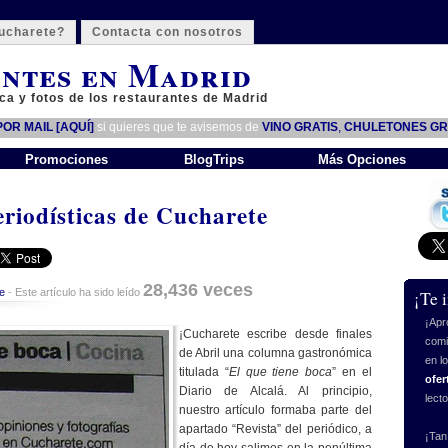
ucharete?
Contacta con nosotros
ntes en Madrid
ca y fotos de los restaurantes de Madrid
OR MAIL [AQUÍ]
si quieres que te avisemos de
VINO GRATIS
,
CHULETONES GR
Promociones
BlogTrips
Más Opciones
riodísticas de Cucharete
28,436 veces
e
- Este artículo ha sido leído
¡Te 
¡Apr
¡Cucharete escribe desde finales
comi
de Abril una columna gastronómica
en l
titulada “
El que tiene boca
” en el
ofer
Diario de Alcalá. Al principio,
lect
nuestro artículo formaba parte del
apartado “Revista” del periódico, a
¡Tan