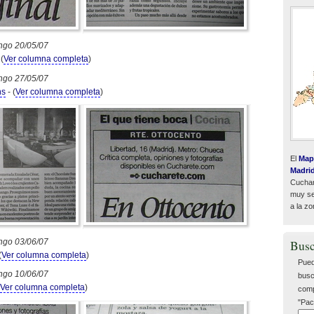
ngo 20/05/07
 (
Ver columna completa
)
ngo 27/05/07
ns
- (
Ver columna completa
)
El
Map
Madri
Cuchar
muy sen
a la zo
ngo 03/06/07
Busc
(
Ver columna completa
)
Pued
ngo 10/06/07
busc
Ver columna completa
)
comp
"Pac