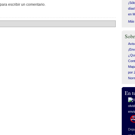
¡Sól
para escribir un comentario.
días
en M
Más 
Sobr
Avis
¡Env
¿Qui
Cont
Mapa
por 
Nor
En t
Deja 
un a