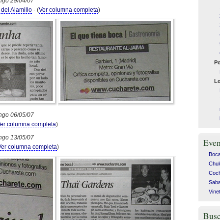
ngo 29/04/07
del Alamillo
- (
Ver columna completa
)
Po
Lo
ngo 06/05/07
er columna completa
)
ngo 13/05/07
Even
Ver columna completa
)
Bocad
Chul
Coch
Saba
Vine
Busc