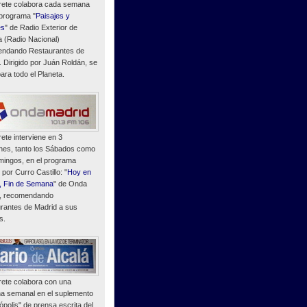
ete colabora cada semana
 programa "
Paisajes y
es
" de Radio Exterior de
 (Radio Nacional)
ndando Restaurantes de
. Dirigido por Juán Roldán, se
ara todo el Planeta.
ete interviene en 3
nes, tanto los Sábados como
mingos, en el programa
o por Curro Castillo: "
Hoy en
, Fin de Semana
" de Onda
, recomendando
rantes de Madrid a sus
s.
ete colabora con una
a semanal en el suplemento
polis" de prensa escrita del