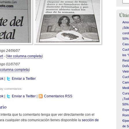
Últi
Amor
¡Sól
cord
50% 
Casa
Cuch
ngo 24/06/07
los 
rt
- (
Ver columna completa
)
Rest
ngo 01/07/07
Doña
 columna completa
)
Vie
Cuch
ok
|
Enviar a Twitter
Camp
Medi
hay comentarios
Curs
ok
|
Enviar a Twitter
|
Comentarios RSS
¡Tod
50% 
ario
Espe
r, intenta que tu comentario tenga que ver directamente con el
Romá
ara cualquier otra comunicación tienes disponible la
sección de
€/pe
de S