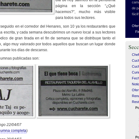
día de hoy salimos en la penúltima
cama
página en la sección “¿Qué
de p
hacemos?”, mucho más visible
fácil!
para todos sus lectores.
Ofer
n seguido en el corredor del Henares, son 10 ya los restaurantes que
Fi
a escrita, y cada semana descubrimos un nuevo local a sus lectores
dico de gran tirada en el fin de semana que se distribuye tanto el
 algo muy valorado por todos aquellos que buscan un lugar donde
Secc
urante los días de descanso.
Chef
lumnas publicadas son:
Cuc
Cuch
Curi
Fech
Noti
Ofer
Ren
Rest
Po
ngo 22/04/07
olumna completa
)
Po