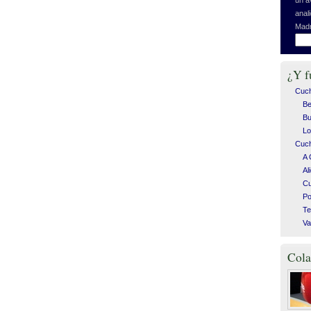
anal
Madr
¿Y f
Cuc
Be
Bu
Lo
Cuch
A 
Al
C
Po
Te
Va
Cola