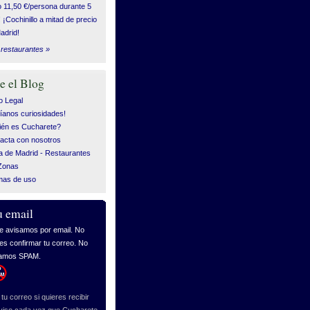
o 11,50 €/persona durante 5
! ¡Cochinillo a mitad de precio
adrid!
restaurantes »
e el Blog
o Legal
íanos curiosidades!
én es Cucharete?
acta con nosotros
 de Madrid - Restaurantes
Zonas
mas de uso
u email
tu correo si quieres recibir
viso cada vez que Cucharete