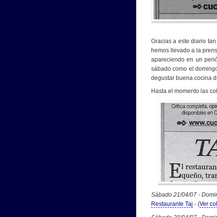
Gracias a este diario ta
hemos llevado a la prens
apareciendo en un perió
sábado como el domingo,
degustar buena cocina d
Hasta el momento las co
Sábado 21/04/07 - Domi
Restaurante Taj
- (
Ver c