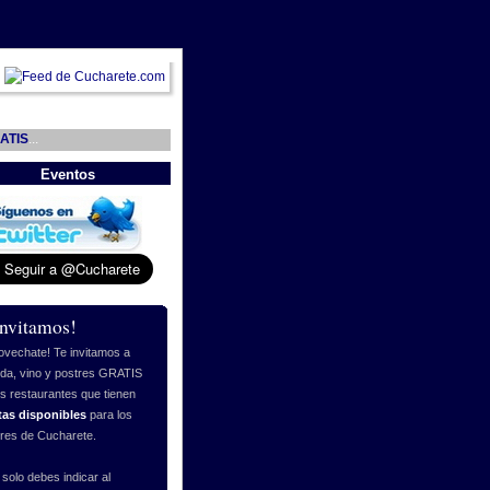
ATIS
...
Eventos
invitamos!
ovechate! Te invitamos a
da, vino y postres GRATIS
os restaurantes que tienen
tas disponibles
para los
ores de Cucharete.
 solo debes indicar al