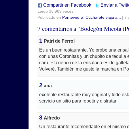
Compartir en Facebook
|
Enviar a Twitt
Leído 35,989 veces
Publicado en
Pontevedra
,
Cucharete viaja a...
| 7 
7 comentarios a “Bodegón Micota (P
1
Patri de Ferrol
Es un buen restaurante. Yo probé una ensala
con unas Coronitas y un chupito de tequila 
caro. El cuenco de la ensalada es de gallet
Volveré. También me gustó la marcha en Po
2
ana
exelente restaurante muy original y todo es
servicio un sitio para repetir y disfrutar .
3
Alfredo
Un restaurante recomendable en el mismo c