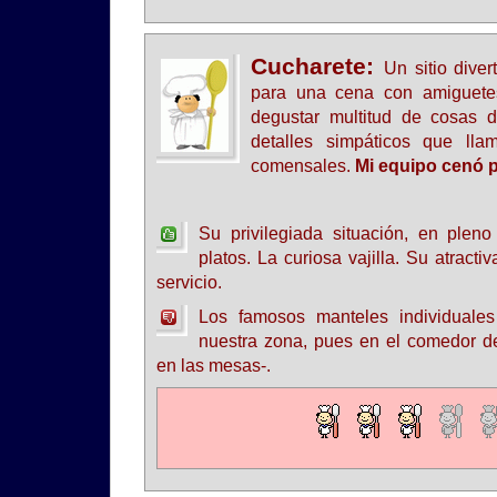
Cucharete:
Un sitio diver
para una cena con amiguete
degustar multitud de cosas d
detalles simpáticos que lla
comensales.
Mi equipo cenó p
Su privilegiada situación, en plen
platos. La curiosa vajilla. Su atractiv
servicio.
Los famosos manteles individuales
nuestra zona, pues en el comedor de
en las mesas-.