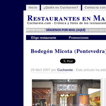
Inicio
¿Quién es Cucharete?
Contacta con
Restaurantes en Ma
Cucharete.com - Crónica y fotos de los restauran
IMPORTANTE:
SÍGUENOS POR MAIL [AQUÍ]
si quieres que 
Elige restaurante
Promociones
Bodegón Micota (Pontevedra
29 Abril 2007 por
Cucharete
- Este artículo ha sid