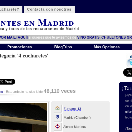
ucharete?
Contacta con nosotros
ntes en Madrid
ca y fotos de los restaurantes de Madrid
OR MAIL [AQUÍ]
si quieres que te avisemos de
VINO GRATIS
,
CHULETONES GR
Promociones
BlogTrips
Más Opciones
tegoría '4 cucharetes'
¡Te 
48,110 veces
te
- Este artículo ha sido leído
¡Apr
comi
en l
Zurbano, 13
ofer
lect
Madrid (Chamberí)
Alonso Martínez
¡Tan