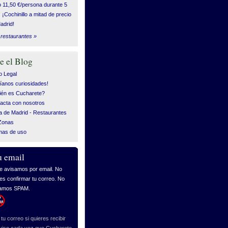
o 11,50 €/persona durante 5
! ¡Cochinillo a mitad de precio
adrid!
restaurantes »
e el Blog
o Legal
íanos curiosidades!
én es Cucharete?
acta con nosotros
 de Madrid - Restaurantes
Zonas
mas de uso
u email
tu correo si quieres recibir
viso cada vez que Cucharete