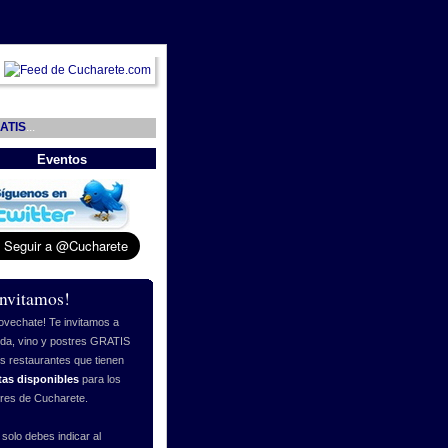
ATIS
...
Eventos
invitamos!
ovechate! Te invitamos a
da, vino y postres GRATIS
os restaurantes que tienen
tas disponibles
para los
ores de Cucharete.
 solo debes indicar al