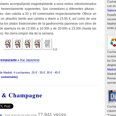
Cuchar
 pilares acompañando magistralmente a unos vinilos retroiluminados
con el
tremendamente sugerentes. Sus comedores a diferentes alturas -
Sabor
es- dan cabida a 20 y 40 comensales respectaviamente. Ofrece un
España
un atractivo bento que cambia a diario a 15,95 €, así como de una
recome
a los platos tradicionales de la gastronomía japonesa con otros de
Madrid
emite p
 de apertura es de 13:30h a 16:30h y de 20:00h a 23:30h (hasta las
). No cierra ningún día de la semana.
4,0
Cuchar
ocasio
l restaurante »
Kai Japanese
los Do
dirigid
Madrid
de Madrid
,
4 cucharetes
,
25 € - 35 €
,
35 € - 45 €
Madrid
r comentario]
Restau
oyente
y & Champagne
Cuchar
column
77,941 veces
te
- Este artículo ha sido leído
"Cosmó