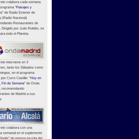
ete colabora cada semana
 programa "
Paisajes y
es
" de Radio Exterior de
 (Radio Nacional)
ndando Restaurantes de
. Dirigido por Juán Roldán, se
ara todo el Planeta.
ete interviene en 3
nes, tanto los Sábados como
mingos, en el programa
o por Curro Castillo: "
Hoy en
, Fin de Semana
" de Onda
, recomendando
rantes de Madrid a sus
s.
ete colabora con una
a semanal en el suplemento
polis" de prensa escrita del