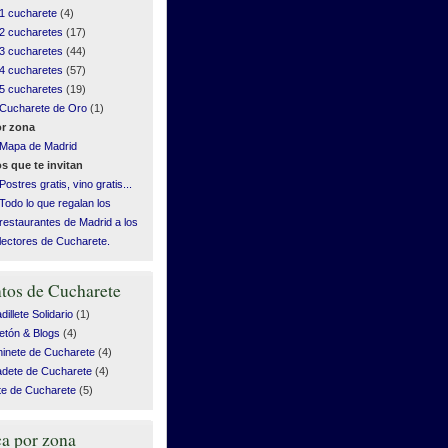
1 cucharete
(4)
2 cucharetes
(17)
3 cucharetes
(44)
4 cucharetes
(57)
5 cucharetes
(19)
Cucharete de Oro
(1)
r zona
Mapa de Madrid
s que te invitan
Postres gratis, vino gratis...
Todo lo que regalan los
restaurantes de Madrid a los
lectores de Cucharete.
tos de Cucharete
illete Solidario
(1)
etón & Blogs
(4)
inete de Cucharete
(4)
dete de Cucharete
(4)
te de Cucharete
(5)
a por zona