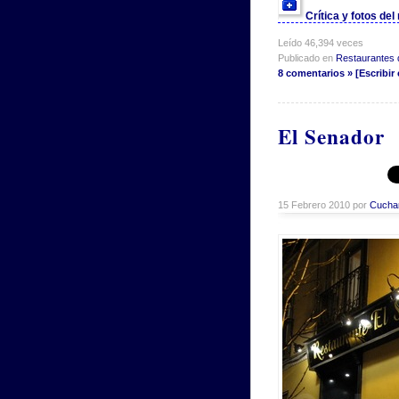
Crítica y fotos de
Leído 46,394 veces
Publicado en
Restaurantes 
8 comentarios » [Escribir
El Senador
15 Febrero 2010 por
Cucha