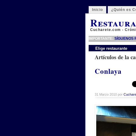
Inicio
¿Quién es C
Restaura
Cucharete.com - Cróni
IMPORTANTE:
SÍGUENOS P
Elige restaurante
Artículos de la ca
Conlaya
31 Marzo 2010 por
Cuchare