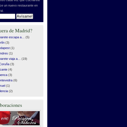
ice un nuevo restaurante en
id.
uera de Madrid?
harete escapa a…
(5)
rlín
(3)
dapest
(1)
ndres
(1)
arete viaja a…
(19)
Coruña
(3)
icante
(4)
uenca
(3)
ntevedra
(6)
ruel
(1)
lencia
(2)
boraciones