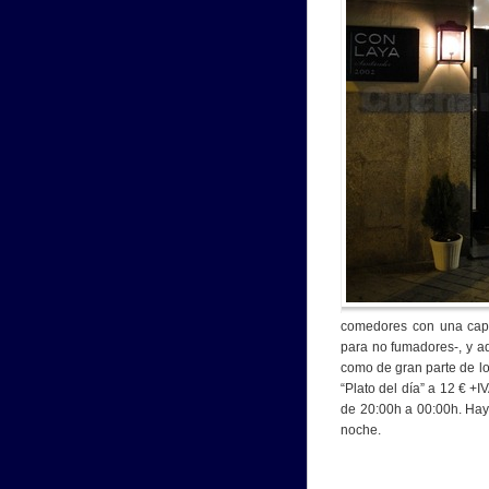
comedores con una capa
para no fumadores-, y a
como de gran parte de lo
“Plato del día” a 12 € +I
de 20:00h a 00:00h. Hay 
noche.