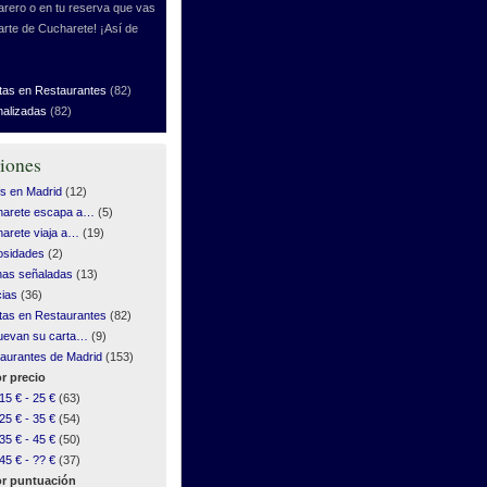
rero o en tu reserva que vas
arte de Cucharete! ¡Así de
tas en Restaurantes
(82)
nalizadas
(82)
iones
s en Madrid
(12)
harete escapa a…
(5)
arete viaja a…
(19)
osidades
(2)
as señaladas
(13)
cias
(36)
tas en Restaurantes
(82)
uevan su carta…
(9)
aurantes de Madrid
(153)
r precio
15 € - 25 €
(63)
25 € - 35 €
(54)
35 € - 45 €
(50)
45 € - ?? €
(37)
r puntuación