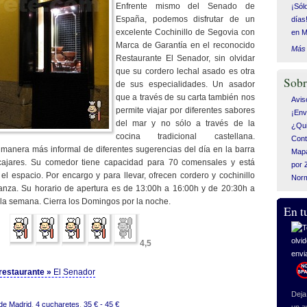
Enfrente mismo del Senado de
¡Sól
España, podemos disfrutar de un
días
excelente Cochinillo de Segovia con
en M
Marca de Garantía en el reconocido
Más 
Restaurante El Senador, sin olvidar
que su cordero lechal asado es otra
Sobr
de sus especialidades. Un asador
que a través de su carta también nos
Avis
permite viajar por diferentes sabores
¡Env
del mar y no sólo a través de la
¿Qui
cocina tradicional castellana.
Cont
 manera más informal de diferentes sugerencias del día en la barra
Mapa
ajares. Su comedor tiene capacidad para 70 comensales y está
por 
el espacio. Por encargo y para llevar, ofrecen cordero y cochinillo
Nor
nza. Su horario de apertura es de 13:00h a 16:00h y de 20:30h a
 la semana. Cierra los Domingos por la noche.
En t
4,5
l restaurante »
El Senador
Deja 
de Madrid
,
4 cucharetes
,
35 € - 45 €
un a