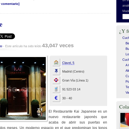
r comentario]
anal
Madr
e
¿Y f
Cuc
Be
43,047 veces
te
- Este artículo ha sido leído
Bu
Lo
Cuch
Clavel, 5
A 
Al
Madrid (Centro)
C
Gran Vía (Línea 1)
Po
Te
91 523 03 14
Va
30 - 40
Cola
El Restaurante Kai Japanese es un
nuevo restaurante japonés que
acaba de abrir sus puertas en
dos meses. Un moderno espacio en el que predominan los tonos