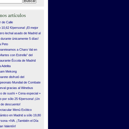
mos artículos
 de Calle
o 10,62 €/persona! ¡El mejor
ero lechal asado de Madrid al
durante únicamente 5 días!
 Peto
areteamos a Charo Val en
“Martes con Estrella” del
aurante Éccola de Madrid
 Adelita
tnam Mekong
arete disfrutó del
eonato Mundial de Combate
eval gracias al Winebus
o de sushi + Cena especial =
o por sólo 25 €/persona! ¡Un
de descuento!
ctacular Menú Exótico
ntico en Madrid a sólo 19,80
rsona +IVA. ¡También el Día
an Valentín!