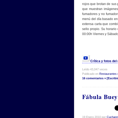
rojos que brotan de sus
que muestran imágenes 
fumadores y no fumador
menú del día basado en 
extensa carta que combin
sello propio. Su horario
00:00h Viernes y Sábados
Crítica y fotos de
Leído 43,047 veces
Publicado en
Restaurantes 
16 comentarios » [Escribi
Fábula Bue
19 Enero 2010 por
Cuchare