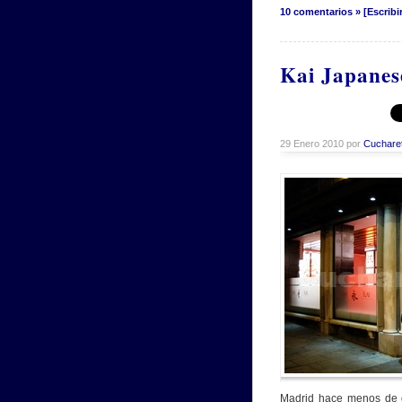
10 comentarios » [Escribi
Kai Japanes
29 Enero 2010 por
Cuchare
Madrid hace menos de 