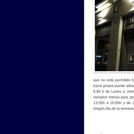
que no está permitido f
barra propia puede albe
8,90 € de Lunes a Vier
variados menús para gru
13:30h a 16:00h y de 2
ningún día de la semana