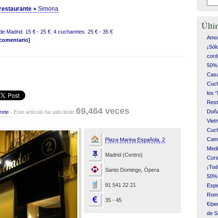
l restaurante »
Simona
Últi
de Madrid
,
15 € - 25 €
,
4 cucharetes
,
25 € - 35 €
Amor
 comentario]
¡Sól
cord
50% 
Casa
Cuch
los 
Rest
69,464 veces
Doña
rete
- Este artículo ha sido leído
Vie
Cuch
Camp
Plaza Marina Española, 2
Medi
Madrid (Centro)
Curs
¡Tod
Santo Domingo, Ópera
50% 
91 541 22 21
Espe
Romá
35 - 45
€/pe
de S