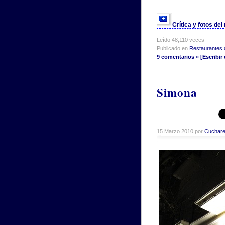
Crítica y fotos de
Leído 48,110 veces
Publicado en
Restaurantes 
9 comentarios » [Escribir
Simona
15 Marzo 2010 por
Cuchare