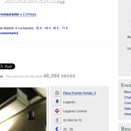
4,9
l restaurante »
Conlaya
de Madrid
,
4 cucharetes
,
35 € - 45 €
,
45 € - ?? €
 comentario]
Po
Lo
46,394 veces
te
- Este artículo ha sido leído
Even
Bocad
Plaza Fuente Honda, 3
Chul
Leganés
Coch
Saba
Leganés Central
Vine
91 694 04 70
Busc
20 - 35