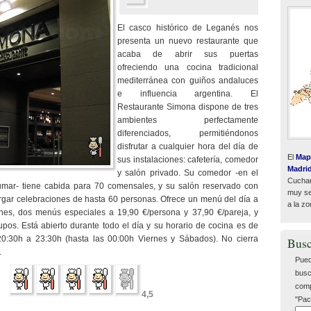
El casco histórico de Leganés nos
presenta un nuevo restaurante que
acaba de abrir sus puertas
ofreciendo una cocina tradicional
mediterránea con guiños andaluces
e influencia argentina. El
Restaurante Simona dispone de tres
ambientes perfectamente
diferenciados, permitiéndonos
disfrutar a cualquier hora del día de
El
Map
sus instalaciones: cafetería, comedor
Madri
y salón privado. Su comedor -en el
Cuchar
umar- tiene cabida para 70 comensales, y su salón reservado con
muy sen
rgar celebraciones de hasta 60 personas. Ofrece un menú del día a
a la zo
nes, dos menús especiales a 19,90 €/persona y 37,90 €/pareja, y
pos. Está abierto durante todo el día y su horario de cocina es de
0:30h a 23:30h (hasta las 00:00h Viernes y Sábados). No cierra
Busc
.
Pued
busc
comp
4,5
"Pac