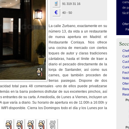
cama
91 319 31 16
de p
40 - 50
fácil!
Ofer
La calle Zurbano, exactamente en su
Fi
número 13, da vida a un restaurante
de nueva apertura en Madrid: el
Restaurante Conlaya. Nos ofrece
Secc
una cocina de mercado con ciertos
Chef
toques de autor y claras tradiciones
Cuc
cántabras, hasta el límite de traer a
Cuch
diario el pescado directamente de la
Curi
lonja de Santander, así como sus
Fech
carnes, que también proceden de
Noti
tierras pasiegas. Dispone de dos
Ofer
cidad total para 48 comensales -uno de ellos puede privatizarse
Ren
demás en la barra podemos disfrutar de sus excelentes pinchos, así
Rest
s entrantes de su carta. A mediodía, de Lunes a Viernes, incluyen un
Po
VA que varía a diario. Su horario de apertura es de 11:00h a 16:00h y
WIFI disponible. Cierra los Domingos todo el día y los Lunes por la
Po