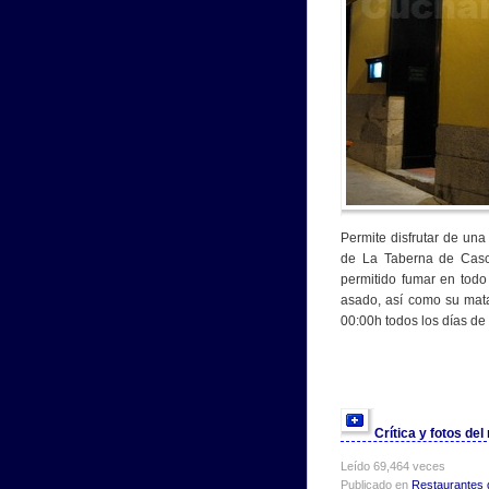
Permite disfrutar de una
de La Taberna de Casc
permitido fumar en todo 
asado, así como su mata
00:00h todos los días de
Crítica y fotos de
Leído 69,464 veces
Publicado en
Restaurantes 