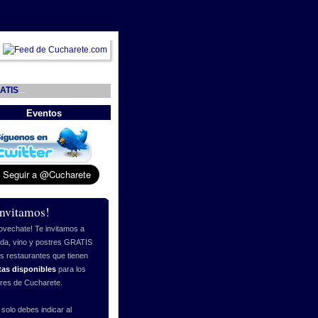
ATIS
...
Eventos
invitamos!
ovechate! Te invitamos a
da, vino y postres GRATIS
os restaurantes que tienen
tas disponibles
para los
ores de Cucharete.
 solo debes indicar al