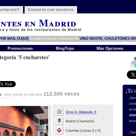
ucharete?
Contacta con nosotros
ntes en Madrid
ca y fotos de los restaurantes de Madrid
OR MAIL [AQUÍ]
si quieres que te avisemos de
VINO GRATIS
,
CHULETONES GR
Promociones
BlogTrips
Más Opciones
tegoría '5 cucharetes'
¡Te 
112,505 veces
e
- Este artículo ha sido leído
¡Apr
comi
en l
Víctor A. Belaúnde, 8
ofer
lect
Madrid (Chamartín)
Colombia (Líneas 8 y 9)
¡Tan