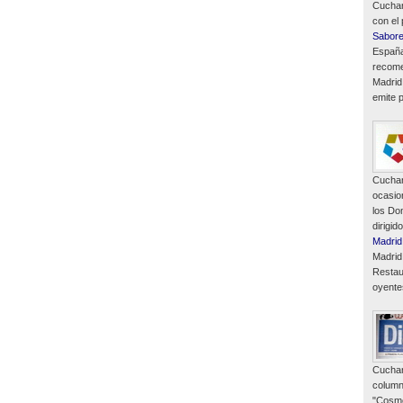
Cuchar
con el
Sabor
España
recome
Madrid
emite p
Cuchar
ocasio
los Do
dirigid
Madrid
Madrid
Restau
oyente
Cuchar
column
"Cosmó