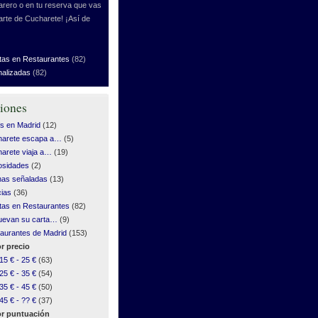
rero o en tu reserva que vas
arte de Cucharete! ¡Así de
tas en Restaurantes
(82)
nalizadas
(82)
iones
s en Madrid
(12)
harete escapa a…
(5)
arete viaja a…
(19)
osidades
(2)
as señaladas
(13)
cias
(36)
tas en Restaurantes
(82)
uevan su carta…
(9)
aurantes de Madrid
(153)
r precio
15 € - 25 €
(63)
25 € - 35 €
(54)
35 € - 45 €
(50)
45 € - ?? €
(37)
r puntuación