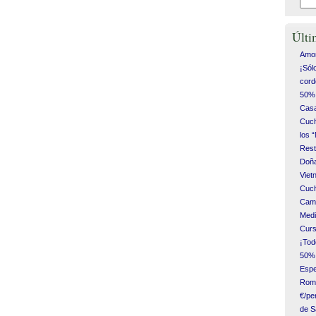
Últi
Amor
¡Sól
cord
50% 
Casa
Cuch
los 
Rest
Doña
Vie
Cuch
Camp
Medi
Curs
¡Tod
50% 
Espe
Romá
€/pe
de S