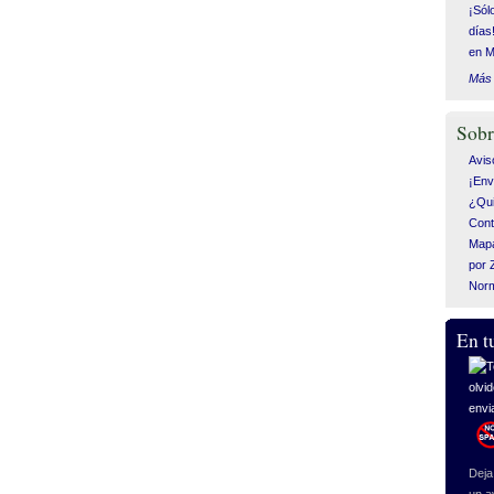
¡Sól
días
en M
Más 
Sobr
Avis
¡Env
¿Qui
Cont
Mapa
por 
Nor
En t
Deja 
un a