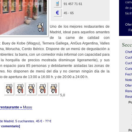
cama
91 457 71 61
de p
45 - 65
fácil!
Ofer
Uno de los mejores restaurantes de
Fi
Madrid, ideal para aquellos amantes
de la carne de calidad con
 Buey de Kobe (Wagyu), Ternera Gallega, AnGus Argentina, Valles
Secc
riana, Morucha, Cerdo Ibérico. Dispone de un menú de degustación a
Chef
mbientes: la barra, con un comedor más informal con capacidad para
Cuc
a horquilla de precios mostrada disminuye ligeramente), y sus
Cuch
on espacio para 85 personas y debidamente aisladas las zonas de
Curi
es. No disponen de menú del día y no cierran ningún día de la
Fech
o de apertura de 13:00 a 16:00 h. y de 20:00 a 24:00 h.
Noti
Ofer
Ren
5,0
Rest
Po
l restaurante »
Muuu
de Madrid
,
5 cucharetes
,
45 € - ?? €
r comentario]
Po