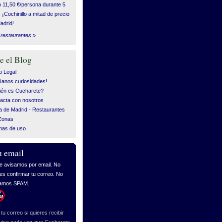
o 11,50 €/persona durante 5
! ¡Cochinillo a mitad de precio
adrid!
restaurantes »
e el Blog
o Legal
íanos curiosidades!
én es Cucharete?
acta con nosotros
 de Madrid - Restaurantes
Zonas
mas de uso
u email
tu correo si quieres recibir
viso cada vez que Cucharete