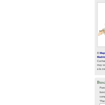
El
Map
Madri
Cuchar
muy sen
a la zo
Busc
Pued
busc
comp
"Pac