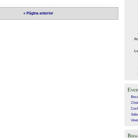
« Página anterior
Po
Lo
Even
Bocad
Chul
Coch
Saba
Vine
Busc