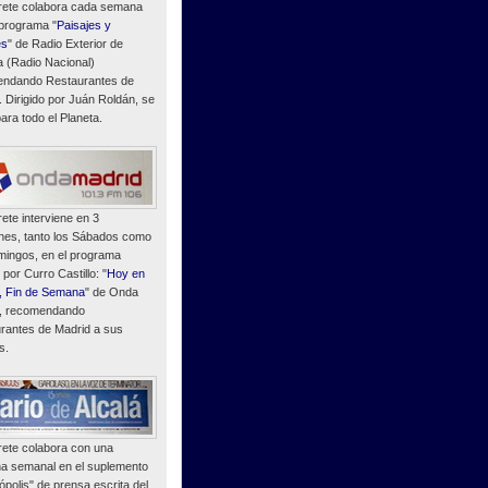
ete colabora cada semana
 programa "
Paisajes y
es
" de Radio Exterior de
 (Radio Nacional)
ndando Restaurantes de
. Dirigido por Juán Roldán, se
ara todo el Planeta.
ete interviene en 3
nes, tanto los Sábados como
mingos, en el programa
o por Curro Castillo: "
Hoy en
, Fin de Semana
" de Onda
, recomendando
rantes de Madrid a sus
s.
ete colabora con una
a semanal en el suplemento
polis" de prensa escrita del