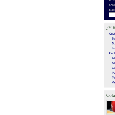
anal
Madr
¿Y f
Cuc
Be
Bu
Lo
Cuch
A 
Al
C
Po
Te
Va
Cola