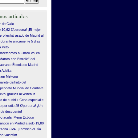
mos artículos
 de Calle
o 10,62 €/persona! ¡El mejor
ero lechal asado de Madrid al
durante únicamente 5 días!
 Peto
areteamos a Charo Val en
“Martes con Estrella” del
aurante Éccola de Madrid
 Adelita
tnam Mekong
arete disfrutó del
eonato Mundial de Combate
eval gracias al Winebus
o de sushi + Cena especial =
o por sólo 25 €/persona! ¡Un
de descuento!
ctacular Menú Exótico
ntico en Madrid a sólo 19,80
rsona +IVA. ¡También el Día
an Valentín!