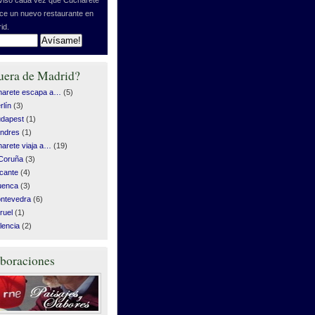
ice un nuevo restaurante en
id.
uera de Madrid?
harete escapa a…
(5)
rlín
(3)
dapest
(1)
ndres
(1)
arete viaja a…
(19)
Coruña
(3)
icante
(4)
uenca
(3)
ntevedra
(6)
ruel
(1)
lencia
(2)
boraciones