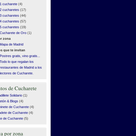
1 cucharete
(4)
2 cucharetes
(17)
3 cucharetes
(44)
4 cucharetes
(57)
5 cucharetes
(19)
Cucharete de Oro
(1)
r zona
Mapa de Madrid
s que te invitan
Postres gratis, vino gratis...
Todo lo que regalan los
restaurantes de Madrid a los
lectores de Cucharete.
tos de Cucharete
illete Solidario
(1)
etón & Blogs
(4)
inete de Cucharete
(4)
dete de Cucharete
(4)
te de Cucharete
(5)
a por zona