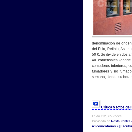
denominación de origen:
del Esla, Retinta, Astu
50 €. Se divide en dos a
40 comensales (donde l
comedores interiores, c
fumadores y no fumador
semana, siendo su horari
Crítica y fotos de
Leído 112,505 veces
Publicado en
Restaurantes 
40 comentarios » [Escribi