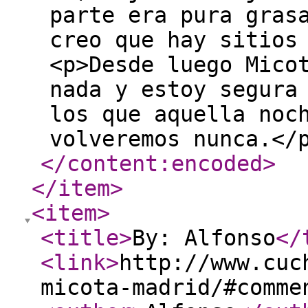
parte era pura gras
creo que hay sitios
<p>Desde luego Mico
nada y estoy segura
los que aquella noc
volveremos nunca.</
</content:encoded
>
</item
>
<item
>
<title
>
By: Alfonso
</
<link
>
http://www.cuc
micota-madrid/#comme