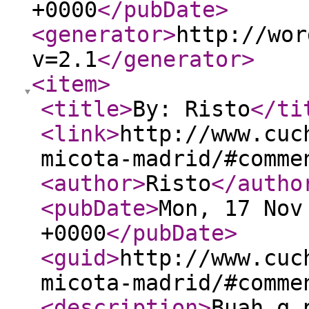
+0000
</pubDate
>
<generator
>
http://wor
v=2.1
</generator
>
<item
>
<title
>
By: Risto
</ti
<link
>
http://www.cuc
micota-madrid/#comme
<author
>
Risto
</autho
<pubDate
>
Mon, 17 Nov
+0000
</pubDate
>
<guid
>
http://www.cuc
micota-madrid/#comme
<description
>
Buah q 