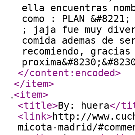
ella encuentras nom
como : PLAN &#8221;
; jaja fue muy dive
comida ademas de se
recomiendo, gracias
proxima&#8230;&#823
</content:encoded
>
</item
>
<item
>
<title
>
By: huera
</ti
<link
>
http://www.cuc
micota-madrid/#comme