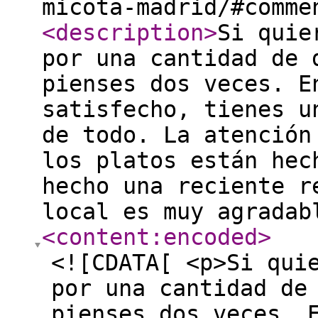
micota-madrid/#comme
<description
>
Si quie
por una cantidad de 
pienses dos veces. E
satisfecho, tienes u
de todo. La atención
los platos están hec
hecho una reciente r
local es muy agradab
<content:encoded
>
<![CDATA[ <p>Si qui
por una cantidad de
pienses dos veces. 