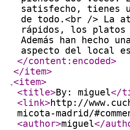
satisfecho, tienes 
de todo.<br /> La a
rápidos, los platos
Además han hecho un
aspecto del local e
</content:encoded
>
</item
>
<item
>
<title
>
By: miguel
</t
<link
>
http://www.cuc
micota-madrid/#comme
<author
>
miguel
</auth