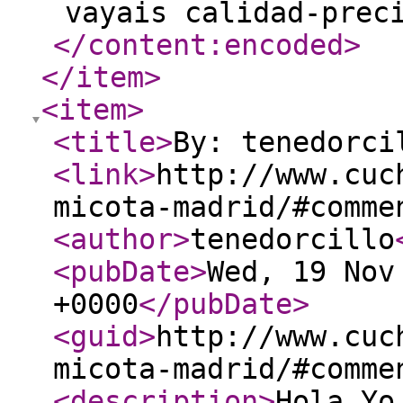
vayais calidad-prec
</content:encoded
>
</item
>
<item
>
<title
>
By: tenedorci
<link
>
http://www.cuc
micota-madrid/#comme
<author
>
tenedorcillo
<pubDate
>
Wed, 19 Nov
+0000
</pubDate
>
<guid
>
http://www.cuc
micota-madrid/#comme
<description
>
Hola Yo