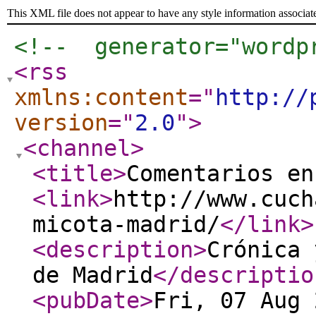
This XML file does not appear to have any style information associat
<!--  generator="wordp
<rss
xmlns:content
="
http://
version
="
2.0
"
>
<channel
>
<title
>
Comentarios en
<link
>
http://www.cuch
micota-madrid/
</link
>
<description
>
Crónica 
de Madrid
</descriptio
<pubDate
>
Fri, 07 Aug 