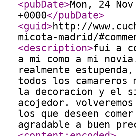
<pubDate
>
Mon, 24 Nov
+0000
</pubDate
>
<guid
>
http://www.cuc
micota-madrid/#comme
<description
>
fui a c
a mi como a mi novia
realmente estupenda,
todos los camareros 
la decoracion y el s
acojedor. volveremos
los que deseen comer
agradable a buen pre
<content:encoded
>