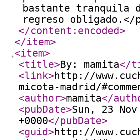
bastante tranquila 
regreso obligado.</
</content:encoded
>
</item
>
<item
>
<title
>
By: mamita
</t
<link
>
http://www.cuc
micota-madrid/#comme
<author
>
mamita
</auth
<pubDate
>
Sun, 23 Nov
+0000
</pubDate
>
<guid
>
http://www.cuc