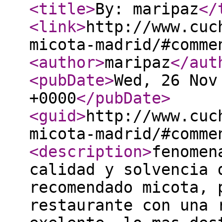
<title
>
By: maripaz
</
<link
>
http://www.cuc
micota-madrid/#comme
<author
>
maripaz
</aut
<pubDate
>
Wed, 26 Nov
+0000
</pubDate
>
<guid
>
http://www.cuc
micota-madrid/#comme
<description
>
fenomen
calidad y solvencia 
recomendado micota, 
restaurante con una 