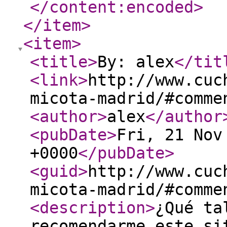
</content:encoded
>
</item
>
<item
>
<title
>
By: alex
</tit
<link
>
http://www.cuc
micota-madrid/#comme
<author
>
alex
</author
<pubDate
>
Fri, 21 Nov
+0000
</pubDate
>
<guid
>
http://www.cuc
micota-madrid/#comme
<description
>
¿Qué ta
recomendarme este si