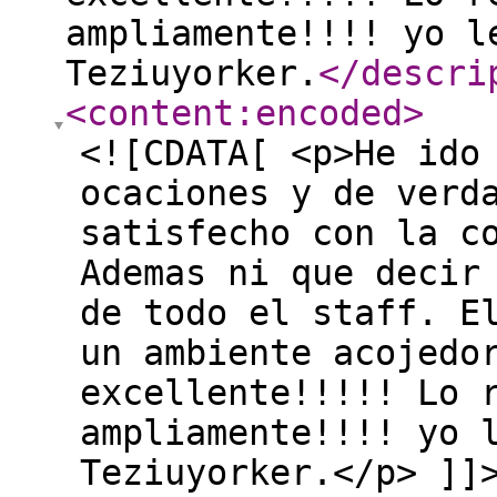
ampliamente!!!! yo l
Teziuyorker.
</descri
<content:encoded
>
<![CDATA[ <p>He ido
ocaciones y de verd
satisfecho con la c
Ademas ni que decir
de todo el staff. E
un ambiente acojedo
excellente!!!!! Lo 
ampliamente!!!! yo 
Teziuyorker.</p> ]]