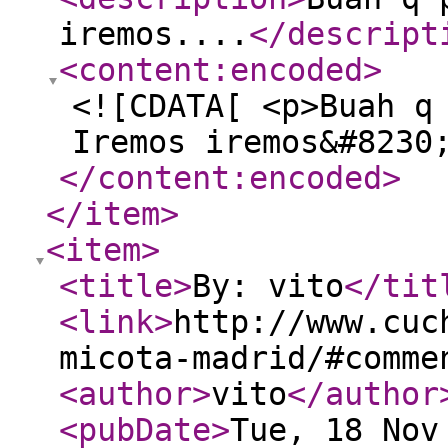
iremos....
</descript
<content:encoded
>
<![CDATA[ <p>Buah q
Iremos iremos&#8230
</content:encoded
>
</item
>
<item
>
<title
>
By: vito
</tit
<link
>
http://www.cuc
micota-madrid/#comme
<author
>
vito
</author
<pubDate
>
Tue, 18 Nov