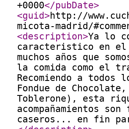
+0000
</pubDate
>
<guid
>
http://www.cuc
micota-madrid/#comme
<description
>
Ya lo c
caracteristico en el
muchos años que somo
la comida como el tr
Recomiendo a todos l
Fondue de Chocolate,
Toblerone), esta riq
acompañamientos son 
caseros... en fin pa