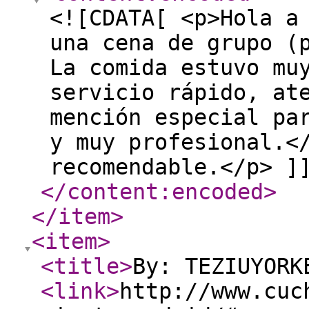
<![CDATA[ <p>Hola a
una cena de grupo (
La comida estuvo mu
servicio rápido, at
mención especial pa
y muy profesional.<
recomendable.</p> ]
</content:encoded
>
</item
>
<item
>
<title
>
By: TEZIUYORK
<link
>
http://www.cuc