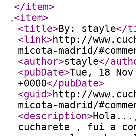
</item
>
<item
>
<title
>
By: stayle
</t
<link
>
http://www.cuc
micota-madrid/#comme
<author
>
stayle
</auth
<pubDate
>
Tue, 18 Nov
+0000
</pubDate
>
<guid
>
http://www.cuc
micota-madrid/#comme
<description
>
Hola...
cucharete , fui a co