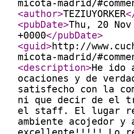
micota-madrid/#comme
<author
>
TEZIUYORKER
<
<pubDate
>
Thu, 20 Nov
+0000
</pubDate
>
<guid
>
http://www.cuc
micota-madrid/#comme
<description
>
He ido 
ocaciones y de verda
satisfecho con la co
ni que decir de el t
el staff. El lugar r
ambiente acojedor y 
excellente!!!!! Lo r