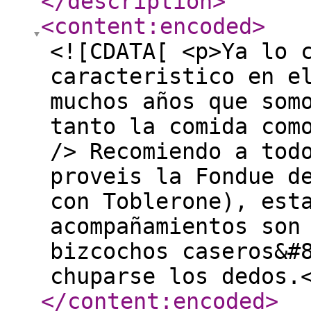
</description
>
<content:encoded
>
<![CDATA[ <p>Ya lo 
caracteristico en e
muchos años que som
tanto la comida com
/> Recomiendo a tod
proveis la Fondue d
con Toblerone), est
acompañamientos son
bizcochos caseros&#
chuparse los dedos.
</content:encoded
>