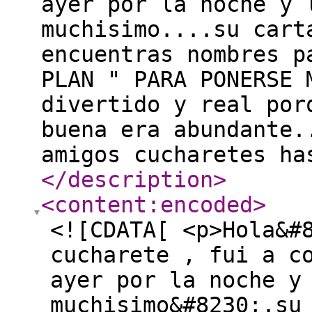
ayer por la noche y 
muchisimo....su cart
encuentras nombres p
PLAN " PARA PONERSE 
divertido y real por
buena era abundante.
amigos cucharetes ha
</description
>
<content:encoded
>
<![CDATA[ <p>Hola&#
cucharete , fui a c
ayer por la noche y
muchisimo&#8230;.su