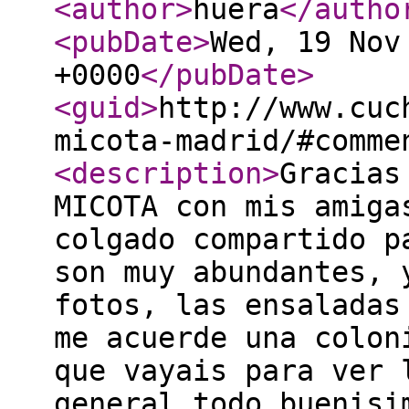
<author
>
huera
</autho
<pubDate
>
Wed, 19 Nov
+0000
</pubDate
>
<guid
>
http://www.cuc
micota-madrid/#comme
<description
>
Gracias
MICOTA con mis amiga
colgado compartido p
son muy abundantes, 
fotos, las ensaladas
me acuerde una colon
que vayais para ver 
general todo buenisi