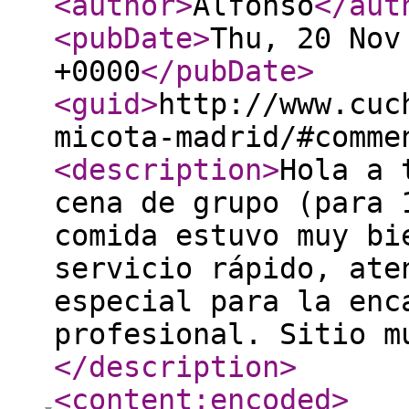
<author
>
Alfonso
</aut
<pubDate
>
Thu, 20 Nov
+0000
</pubDate
>
<guid
>
http://www.cuc
micota-madrid/#comme
<description
>
Hola a 
cena de grupo (para 
comida estuvo muy bi
servicio rápido, ate
especial para la enc
profesional. Sitio m
</description
>
<content:encoded
>