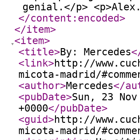
genial.</p> <p>Alex
</content:encoded
>
</item
>
<item
>
<title
>
By: Mercedes
<
<link
>
http://www.cuc
micota-madrid/#comme
<author
>
Mercedes
</au
<pubDate
>
Sun, 23 Nov
+0000
</pubDate
>
<guid
>
http://www.cuc
micota-madrid/#comme