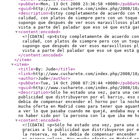
<pubDate
>
Mon, 13 Oct 2008 23:36:58 +0000
</pubDat
<guid
>
http://www.cucharete.com/index.php/2008/10
<description
>
Estoy completamente de acuerdo con 
calidad, con platos de siempre pero con un toque
supongo que después de ver esos maravillosos pla
vista a parte del paladar que eso sé que está ga
<content:encoded
>
<![CDATA[ <p>Estoy completamente de acuerdo con
calidad, con platos de siempre pero con un toq
supongo que después de ver esos maravillosos pl
vista a parte del paladar que eso sé que está g
</content:encoded
>
</item
>
<item
>
<title
>
By: Jude
</title
>
<link
>
http://www.cucharete.com/index.php/2008/10
<author
>
Jude
</author
>
<pubDate
>
Tue, 14 Oct 2008 07:29:44 +0000
</pubDat
<guid
>
http://www.cucharete.com/index.php/2008/10
<description
>
Sólo he estado una vez, para una ce
publicidad que distribuyeron por el barrio, eso 
debía de compensar encender el horno por la noch
mucha oferta en Madrid como para tener que aguan
a ver lo que pasaba cuando me quejé, andaba muy 
no haber sido por la persona con la que iba me h
<content:encoded
>
<![CDATA[ <p>Sólo he estado una vez, para una c
gracias a la publicidad que distribuyeron por e
la reserva, no les debía de compensar encender 
ni pienso volver. Hay mucha oferta en Madrid co