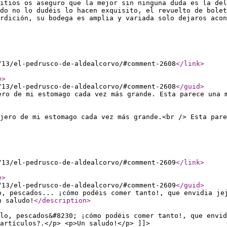
itios os aseguro que la mejor sin ninguna duda es la del
do no lo dudéis lo hacen exquisito, el revuelto de bolet
rdición, su bodega es amplia y variada solo dejaros acon
/13/el-pedrusco-de-aldealcorvo/#comment-2608
</link
>
e
>
/13/el-pedrusco-de-aldealcorvo/#comment-2608
</guid
>
ero de mi estomago cada vez más grande. Esta parece una 
ujero de mi estomago cada vez más grande.<br /> Esta pare
/13/el-pedrusco-de-aldealcorvo/#comment-2609
</link
>
e
>
/13/el-pedrusco-de-aldealcorvo/#comment-2609
</guid
>
o, pescados... ¡cómo podéis comer tanto!, que envidia je
n saludo!
</description
>
lo, pescados&#8230; ¡cómo podéis comer tanto!, que envid
artículos?.</p> <p>Un saludo!</p> ]]>