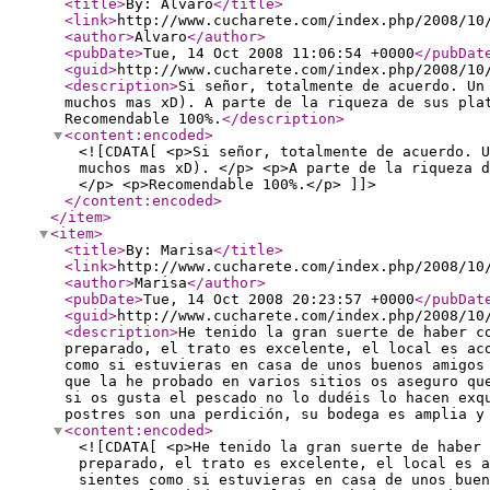
<title
>
By: Alvaro
</title
>
<link
>
http://www.cucharete.com/index.php/2008/10
<author
>
Alvaro
</author
>
<pubDate
>
Tue, 14 Oct 2008 11:06:54 +0000
</pubDat
<guid
>
http://www.cucharete.com/index.php/2008/10
<description
>
Si señor, totalmente de acuerdo. Un
muchos mas xD). A parte de la riqueza de sus pla
Recomendable 100%.
</description
>
<content:encoded
>
<![CDATA[ <p>Si señor, totalmente de acuerdo. U
muchos mas xD). </p> <p>A parte de la riqueza d
</p> <p>Recomendable 100%.</p> ]]>
</content:encoded
>
</item
>
<item
>
<title
>
By: Marisa
</title
>
<link
>
http://www.cucharete.com/index.php/2008/10
<author
>
Marisa
</author
>
<pubDate
>
Tue, 14 Oct 2008 20:23:57 +0000
</pubDat
<guid
>
http://www.cucharete.com/index.php/2008/10
<description
>
He tenido la gran suerte de haber c
preparado, el trato es excelente, el local es ac
como si estuvieras en casa de unos buenos amigos
que la he probado en varios sitios os aseguro qu
si os gusta el pescado no lo dudéis lo hacen exq
postres son una perdición, su bodega es amplia y
<content:encoded
>
<![CDATA[ <p>He tenido la gran suerte de haber 
preparado, el trato es excelente, el local es a
sientes como si estuvieras en casa de unos bue