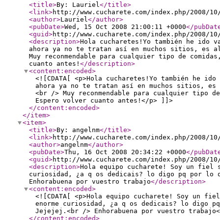
<title
>
By: Lauriel
</title
>
<link
>
http://www.cucharete.com/index.php/2008/10
<author
>
Lauriel
</author
>
<pubDate
>
Wed, 15 Oct 2008 21:00:11 +0000
</pubDat
<guid
>
http://www.cucharete.com/index.php/2008/10
<description
>
Hola cucharetes!Yo también he ido v
ahora ya no te tratan así en muchos sitios, es a
Muy reconmendable para cualquier tipo de comidas
cuanto antes!
</description
>
<content:encoded
>
<![CDATA[ <p>Hola cucharetes!Yo también he ido 
ahora ya no te tratan así en muchos sitios, es 
<br /> Muy reconmendable para cualquier tipo de
Espero volver cuanto antes!</p> ]]>
</content:encoded
>
</item
>
<item
>
<title
>
By: angelnm
</title
>
<link
>
http://www.cucharete.com/index.php/2008/10
<author
>
angelnm
</author
>
<pubDate
>
Thu, 16 Oct 2008 20:34:22 +0000
</pubDat
<guid
>
http://www.cucharete.com/index.php/2008/10
<description
>
Hola equipo cucharete! Soy un fiel 
curiosidad, ¿a q os dedicais? lo digo pq por lo 
Enhorabuena por vuestro trabajo
</description
>
<content:encoded
>
<![CDATA[ <p>Hola equipo cucharete! Soy un fiel
enorme curiosidad, ¿a q os dedicais? lo digo pq
Jejejej.<br /> Enhorabuena por vuestro trabajo<
</content:encoded
>