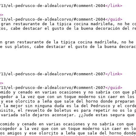
/13/el-pedrusco-de-aldealcorvo/#comment-2604
</link
>
e
>
/13/el-pedrusco-de-aldealcorvo/#comment-2604
</guid
>
 gran restaurante de la típica cocina madrileña, no he c
tos, cabe destacar el gusto de la buena decoración del r
n gran restaurante de la típica cocina madrileña, no he 
e sus platos, cabe destacar el gusto de la buena decorac
/13/el-pedrusco-de-aldealcorvo/#comment-2607
</link
>
e
>
/13/el-pedrusco-de-aldealcorvo/#comment-2607
</guid
>
omido y cenado en varias ocasiones y no sabría con que p
ogedor a la vez que con un toque moderno sin caer en los
 y ese olorcito a leña que sale del horno donde preparan
e la mejor sin ninguna duda es la del Pedrusco y el cord
uisito, el revuelto de boletus es para repetir no os lo 
 variada solo dejaros aconsejar. ¿¿Jude estas segura que
comido y cenado en varias ocasiones y no sabría con que 
cogedor a la vez que con un toque moderno sin caer en lo
nos amigos y ese olorcito a leña que sale del horno donde