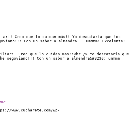
liar!! Creo que lo cuidan más!! Yo descataría que los
goviano!!! Con un sabor a almendra... ummmm! Excelente!
iliar!! Creo que lo cuidan más!!<br /> Yo descataría que
he segoviano!!! Con un sabor a almendra&#8230; ummmm!
on
>
ps://www.cucharete.com/wp-