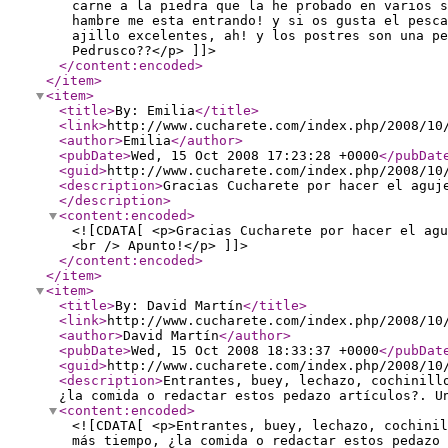
carne a la piedra que la he probado en varios s
hambre me esta entrando! y si os gusta el pesca
ajillo excelentes, ah! y los postres son una pe
Pedrusco??</p> ]]>
</content:encoded
>
</item
>
<item
>
<title
>
By: Emilia
</title
>
<link
>
http://www.cucharete.com/index.php/2008/10
<author
>
Emilia
</author
>
<pubDate
>
Wed, 15 Oct 2008 17:23:28 +0000
</pubDat
<guid
>
http://www.cucharete.com/index.php/2008/10
<description
>
Gracias Cucharete por hacer el aguj
</description
>
<content:encoded
>
<![CDATA[ <p>Gracias Cucharete por hacer el ag
<br /> Apunto!</p> ]]>
</content:encoded
>
</item
>
<item
>
<title
>
By: David Martín
</title
>
<link
>
http://www.cucharete.com/index.php/2008/10
<author
>
David Martín
</author
>
<pubDate
>
Wed, 15 Oct 2008 18:33:37 +0000
</pubDat
<guid
>
http://www.cucharete.com/index.php/2008/10
<description
>
Entrantes, buey, lechazo, cochinill
¿la comida o redactar estos pedazo artículos?. U
<content:encoded
>
<![CDATA[ <p>Entrantes, buey, lechazo, cochinil
más tiempo, ¿la comida o redactar estos pedazo 