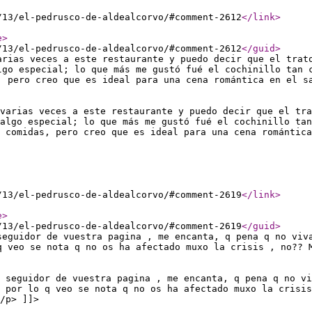
/13/el-pedrusco-de-aldealcorvo/#comment-2612
</link
>
e
>
/13/el-pedrusco-de-aldealcorvo/#comment-2612
</guid
>
arias veces a este restaurante y puedo decir que el trat
lgo especial; lo que más me gustó fué el cochinillo tan 
, pero creo que es ideal para una cena romántica en el s
varias veces a este restaurante y puedo decir que el tra
algo especial; lo que más me gustó fué el cochinillo tan
 comidas, pero creo que es ideal para una cena romántica
/13/el-pedrusco-de-aldealcorvo/#comment-2619
</link
>
e
>
/13/el-pedrusco-de-aldealcorvo/#comment-2619
</guid
>
seguidor de vuestra pagina , me encanta, q pena q no viv
q veo se nota q no os ha afectado muxo la crisis , no?? 
 seguidor de vuestra pagina , me encanta, q pena q no vi
 por lo q veo se nota q no os ha afectado muxo la crisis
/p> ]]>