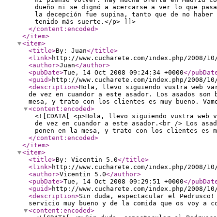
dueño ni se dignó a acercarse a ver lo que pasa
la decepción fue supina, tanto que de no haber 
tenido más suerte.</p> ]]>
</content:encoded
>
</item
>
<item
>
<title
>
By: Juan
</title
>
<link
>
http://www.cucharete.com/index.php/2008/10
<author
>
Juan
</author
>
<pubDate
>
Tue, 14 Oct 2008 09:24:34 +0000
</pubDat
<guid
>
http://www.cucharete.com/index.php/2008/10
<description
>
Hola, llevo siguiendo vustra web va
de vez en cuandor a este asador. Los asados son 
mesa, y trato con los clientes es muy bueno. Vam
<content:encoded
>
<![CDATA[ <p>Hola, llevo siguiendo vustra web 
de vez en cuandor a este asador.<br /> Los asad
ponen en la mesa, y trato con los clientes es m
</content:encoded
>
</item
>
<item
>
<title
>
By: Vicentin 5.0
</title
>
<link
>
http://www.cucharete.com/index.php/2008/10
<author
>
Vicentin 5.0
</author
>
<pubDate
>
Tue, 14 Oct 2008 09:29:51 +0000
</pubDat
<guid
>
http://www.cucharete.com/index.php/2008/10
<description
>
Sin duda, espectacular el Pedrusco!
servicio muy bueno y de la comida que os voy a c
<content:encoded
>