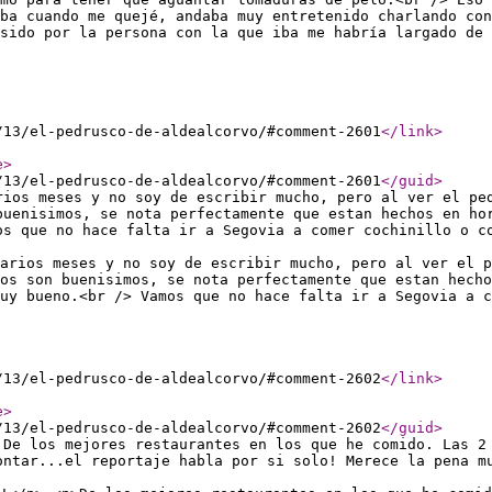
ba cuando me quejé, andaba muy entretenido charlando con
sido por la persona con la que iba me habría largado de 
/13/el-pedrusco-de-aldealcorvo/#comment-2601
</link
>
e
>
/13/el-pedrusco-de-aldealcorvo/#comment-2601
</guid
>
rios meses y no soy de escribir mucho, pero al ver el pe
buenisimos, se nota perfectamente que estan hechos en ho
os que no hace falta ir a Segovia a comer cochinillo o c
varios meses y no soy de escribir mucho, pero al ver el p
os son buenisimos, se nota perfectamente que estan hech
uy bueno.<br /> Vamos que no hace falta ir a Segovia a c
/13/el-pedrusco-de-aldealcorvo/#comment-2602
</link
>
e
>
/13/el-pedrusco-de-aldealcorvo/#comment-2602
</guid
>
 De los mejores restaurantes en los que he comido. Las 2
ontar...el reportaje habla por si solo! Merece la pena m