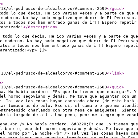
e
>
/13/el-pedrusco-de-aldealcorvo/#comment-2599
</guid
>
todo lo que decis. He ido varias veces y a parte de que 
 moderno. No hay nada negativo que decir de El Pedrusco.
tos a todos nos han entrado ganas de ir!! Espero repetir
rantizado!
</description
>
 todo lo que decis. He ido varias veces y a parte de que
ue moderno. No hay nada negativo que decir de El Pedrusco
atos a todos nos han entrado ganas de ir!! Espero repeti
arantizado!</p> ]]>
/13/el-pedrusco-de-aldealcorvo/#comment-2600
</link
>
e
>
/13/el-pedrusco-de-aldealcorvo/#comment-2600
</guid
>
na. No había cordero. "Es que lo tienen que encargar". Y
del horno segoviano y demás. Me tuve que aguantar con un
e. Tal vez las cosas hayan cambiado ahora (de esto hará 
tar tomaduras de pelo. Eso sí, el camarero que me atendi
entretenido charlando con otra mesa de amiguetes. Siento
abría largado de allí. Una pena, peor me alegro que voso
ena.<br /> No había cordero. &#8220;Es que lo tienen que
l barrio, eso del horno segoviano y demás. Me tuve que a
el horno por la noche.<br /> Tal vez las cosas hayan cam
mo para tener que aguantar tomaduras de pelo.<br /> Eso 