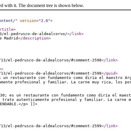
ed with it. The document tree is shown below.
ontent/
"
version
="
2.0
"
>
/title
>
3/el-pedrusco-de-aldealcorvo/
</link
>
e Madrid
</description
>
/13/el-pedrusco-de-aldealcorvo/#comment-2598
</link
>
e
>
/13/el-pedrusco-de-aldealcorvo/#comment-2598
</guid
>
s un restaurante con fundamento como diría el maestro Ar
amente profesional y familiar. La carne muy rica, los po
30; es un restaurante con fundamento como diría el maest
 trato autenticamente profesional y familiar. La carne m
ENDABLE.</p> ]]>
/13/el-pedrusco-de-aldealcorvo/#comment-2599
</link
>