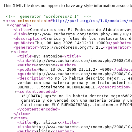
This XML file does not appear to have any style information associat
<!--  generator="wordpress/2.1"  -->
<rss
xmlns:content
="
http://purl.org/rss/1.0/modules/c
<channel
>
<title
>
Comentarios en: El Pedrusco de Aldealcorvo
<
<link
>
http://www.cucharete.com/index.php/2008/10/1
<description
>
Crónica y fotos de los restaurantes d
<pubDate
>
Thu, 06 Aug 2026 14:12:11 +0000
</pubDate
>
<generator
>
http://wordpress.org/?v=2.1
</generator
>
<item
>
<title
>
By: antonioe
</title
>
<link
>
http://www.cucharete.com/index.php/2008/10
<author
>
antonioe
</author
>
<pubDate
>
Mon, 13 Oct 2008 21:11:27 +0000
</pubDat
<guid
>
http://www.cucharete.com/index.php/2008/10
<description
>
Yo no lo habría descrito mejor... e
verdad con una materia prima y un trato autentic
BUENO.....totalmente RECOMENDABLE.
</description
>
<content:encoded
>
<![CDATA[ <p>Yo no lo habría descrito mejor&#82
garantía y de verdad con una materia prima y un
Calificación MUY BUENO&#8230;..totalmente RECOM
</content:encoded
>
</item
>
<item
>
<title
>
By: alipink
</title
>
<link
>
http://www.cucharete.com/index.php/2008/10
<author
>
alipink
</author
>