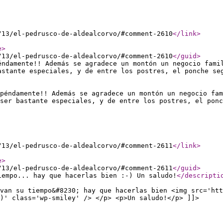
/13/el-pedrusco-de-aldealcorvo/#comment-2610
</link
>
e
>
/13/el-pedrusco-de-aldealcorvo/#comment-2610
</guid
>
éndamente!! Además se agradece un montón un negocio fami
astante especiales, y de entre los postres, el ponche se
péndamente!! Además se agradece un montón un negocio fam
ser bastante especiales, y de entre los postres, el ponc
/13/el-pedrusco-de-aldealcorvo/#comment-2611
</link
>
e
>
/13/el-pedrusco-de-aldealcorvo/#comment-2611
</guid
>
iempo... hay que hacerlas bien :-) Un saludo!
</descripti
van su tiempo&#8230; hay que hacerlas bien <img src='htt
)' class='wp-smiley' /> </p> <p>Un saludo!</p> ]]>