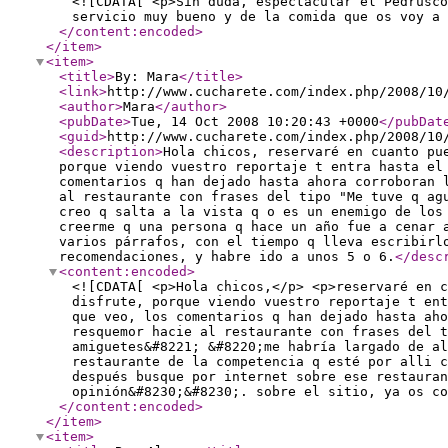
<![CDATA[ <p>Sin duda, espectacular el Pedrusco
servicio muy bueno y de la comida que os voy a 
</content:encoded
>
</item
>
<item
>
<title
>
By: Mara
</title
>
<link
>
http://www.cucharete.com/index.php/2008/10
<author
>
Mara
</author
>
<pubDate
>
Tue, 14 Oct 2008 10:20:43 +0000
</pubDat
<guid
>
http://www.cucharete.com/index.php/2008/10
<description
>
Hola chicos, reservaré en cuanto pu
porque viendo vuestro reportaje t entra hasta el
comentarios q han dejado hasta ahora corroboran 
al restaurante con frases del tipo "Me tuve q ag
creo q salta a la vista q o es un enemigo de los
creerme q una persona q hace un año fue a cenar 
varios párrafos, con el tiempo q lleva escribirl
recomendaciones, y habre ido a unos 5 o 6.
</desc
<content:encoded
>
<![CDATA[ <p>Hola chicos,</p> <p>reservaré en c
disfrute, porque viendo vuestro reportaje t en
que veo, los comentarios q han dejado hasta aho
resquemor hacie al restaurante con frases del 
amiguetes&#8221; &#8220;me habría largado de al
restaurante de la competencia q esté por alli c
después busque por internet sobre ese restauran
opinión&#8230;&#8230;. sobre el sitio, ya os co
</content:encoded
>
</item
>
<item
>