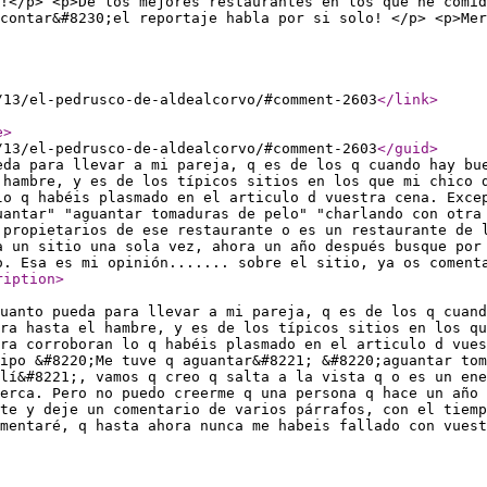
!</p> <p>De los mejores restaurantes en los que he comid
contar&#8230;el reportaje habla por si solo! </p> <p>Mer
/13/el-pedrusco-de-aldealcorvo/#comment-2603
</link
>
e
>
/13/el-pedrusco-de-aldealcorvo/#comment-2603
</guid
>
eda para llevar a mi pareja, q es de los q cuando hay bu
 hambre, y es de los típicos sitios en los que mi chico 
lo q habéis plasmado en el articulo d vuestra cena. Exce
uantar" "aguantar tomaduras de pelo" "charlando con otra
 propietarios de ese restaurante o es un restaurante de 
a un sitio una sola vez, ahora un año después busque por
o. Esa es mi opinión....... sobre el sitio, ya os coment
ription
>
uanto pueda para llevar a mi pareja, q es de los q cuand
tra hasta el hambre, y es de los típicos sitios en los qu
ra corroboran lo q habéis plasmado en el articulo d vues
tipo &#8220;Me tuve q aguantar&#8221; &#8220;aguantar tom
lí&#8221;, vamos q creo q salta a la vista q o es un en
erca. Pero no puedo creerme q una persona q hace un año 
te y deje un comentario de varios párrafos, con el tiemp
mentaré, q hasta ahora nunca me habeis fallado con vuest