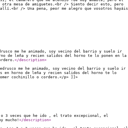
 otra mesa de amiguetes.<br /> Siento decir esto, pero
allí.<br /> Una pena, peor me alegro que vosotros hayáis
drusco me he animado, soy vecino del barrio y suelo ir
rno de leña y recien salidos del horno te lo ponen en la
ordero.
</description
>
edrusco me he animado, soy vecino del barrio y suelo ir
os en horno de leña y recien salidos del horno te lo
omer cochinillo o cordero.</p> ]]>
 o 3 veces que he ido , el trato excepcional, el
uy mucho!
</description
>