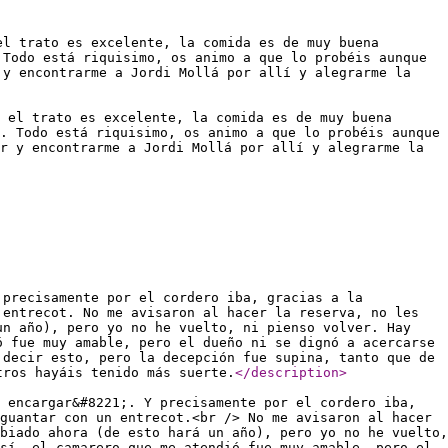
el trato es excelente, la comida es de muy buena
 Todo está riquisimo, os animo a que lo probéis aunque
 y encontrarme a Jordi Mollá por allí y alegrarme la
 el trato es excelente, la comida es de muy buena
. Todo está riquisimo, os animo a que lo probéis aunque
r y encontrarme a Jordi Mollá por allí y alegrarme la
 precisamente por el cordero iba, gracias a la
 entrecot. No me avisaron al hacer la reserva, no les
un año), pero yo no he vuelto, ni pienso volver. Hay
ó fue muy amable, pero el dueño ni se dignó a acercarse
 decir esto, pero la decepción fue supina, tanto que de
tros hayáis tenido más suerte.
</description
>
 encargar&#8221;. Y precisamente por el cordero iba,
guantar con un entrecot.<br /> No me avisaron al hacer
biado ahora (de esto hará un año), pero yo no he vuelto,
sí, el camarero que me atendió fue muy amable, pero el