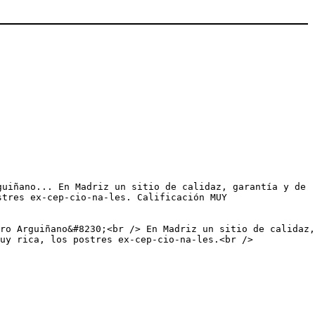
guiñano... En Madriz un sitio de calidaz, garantía y de
stres ex-cep-cio-na-les. Calificación MUY
ro Arguiñano&#8230;<br /> En Madriz un sitio de calidaz,
uy rica, los postres ex-cep-cio-na-les.<br />