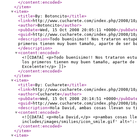
</content:encoded
>
</item
>
<item
>
<title
>
By: Botoncito
</title
>
<link
>
http://www.cucharete.com/index.php/2008/10
<author
>
Botoncito
</author
>
<pubDate
>
Wed, 15 Oct 2008 20:05:11 +0000
</pubDat
<guid
>
http://www.cucharete.com/index.php/2008/10
<description
>
Todo buenísimo!! Nos trataron estup
primeros tienen muy buen tamaño, aparte de ser b
</description
>
<content:encoded
>
<![CDATA[ <p>Todo buenísimo!! Nos trataron estu
los primeros tienen muy buen tamaño, aparte de 
Excelente!</p> ]]>
</content:encoded
>
</item
>
<item
>
<title
>
By: Cucharete
</title
>
<link
>
http://www.cucharete.com/index.php/2008/10
<author
>
Cucharete
</author
>
<pubDate
>
Wed, 15 Oct 2008 20:14:51 +0000
</pubDat
<guid
>
http://www.cucharete.com/index.php/2008/10
<description
>
Hola David, ambas cosas llevan su t
<content:encoded
>
<![CDATA[ <p>Hola David,</p> <p>ambas cosas lle
includes/images/smilies/icon_smile.gif' alt=':-
</content:encoded
>
</item
>
<item
>